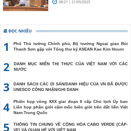
08:21 | 21/05/2025
đề cao chủ nghĩa đa phương, đoàn
kết quốc tế
📰 ĐỌC NHIỀU
1
Phó Thủ tướng Chính phủ, Bộ trưởng Ngoại giao Bùi
Thanh Sơn gặp với Tổng thư ký ASEAN Kao Kim Hourn
2
DANH MỤC MIỄN THỊ THỰC CỦA VIỆT NAM VỚI CÁC
NƯỚC
3
DANH SÁCH CÁC DI SẢN/DANH HIỆU CỦA VN ĐÃ ĐƯỢC
UNESCO CÔNG NHẬN/GHI DANH
Phiên họp vòng XXX giai đoạn II cấp Chủ tịch Ủy ban
4
Liên họp phân giới cắm mốc biên giới trên đất liền Việt
Nam-Trung Quốc
5
THÔNG TIN CHUNG VỀ CỘNG HÒA CABO VERDE (CÁP-
VE) VÀ QUAN HỆ VỚI VIỆT NAM