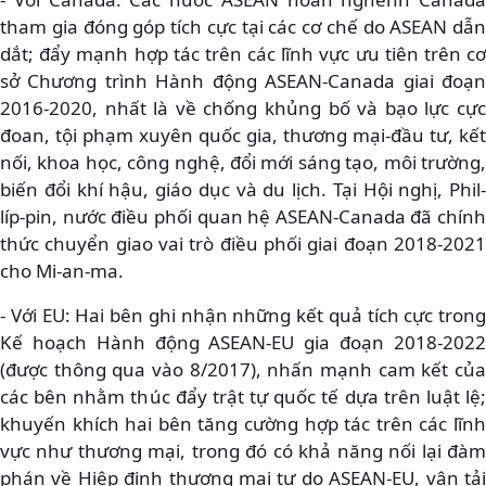
tham gia đóng góp tích cực tại các cơ chế do ASEAN dẫn
dắt; đẩy mạnh hợp tác trên các lĩnh vực ưu tiên trên cơ
sở Chương trình Hành động ASEAN-Canada giai đoạn
2016-2020, nhất là về chống khủng bố và bạo lực cực
đoan, tội phạm xuyên quốc gia, thương mại-đầu tư, kết
nối, khoa học, công nghệ, đổi mới sáng tạo, môi trường,
biến đổi khí hậu, giáo dục và du lịch. Tại Hội nghị, Phil-
líp-pin, nước điều phối quan hệ ASEAN-Canada đã chính
thức chuyển giao vai trò điều phối giai đoạn 2018-2021
cho Mi-an-ma.
- Với EU: Hai bên ghi nhận những kết quả tích cực trong
Kế hoạch Hành động ASEAN-EU gia đoạn 2018-2022
(được thông qua vào 8/2017), nhấn mạnh cam kết của
các bên nhằm thúc đẩy trật tự quốc tế dựa trên luật lệ;
khuyến khích hai bên tăng cường hợp tác trên các lĩnh
vực như thương mại, trong đó có khả năng nối lại đàm
phán về Hiệp định thương mại tự do ASEAN-EU, vận tải