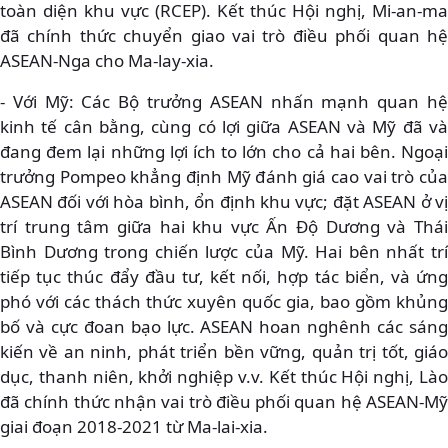
toàn diện khu vực (RCEP). Kết thúc Hội nghị, Mi-an-ma
đã chính thức chuyển giao vai trò điều phối quan hệ
ASEAN-Nga cho Ma-lay-xia.
- Với Mỹ: Các Bộ trưởng ASEAN nhấn mạnh quan hệ
kinh tế cân bằng, cùng có lợi giữa ASEAN và Mỹ đã và
đang đem lại những lợi ích to lớn cho cả hai bên. Ngoại
trưởng Pompeo khẳng định Mỹ đánh giá cao vai trò của
ASEAN đối với hòa bình, ổn định khu vực; đặt ASEAN ở vị
trí trung tâm giữa hai khu vực Ấn Độ Dương và Thái
Bình Dương trong chiến lược của Mỹ. Hai bên nhất trí
tiếp tục thúc đẩy đầu tư, kết nối, hợp tác biển, và ứng
phó với các thách thức xuyên quốc gia, bao gồm khủng
bố và cực đoan bạo lực. ASEAN hoan nghênh các sáng
kiến về an ninh, phát triển bền vững, quản trị tốt, giáo
dục, thanh niên, khởi nghiệp v.v. Kết thúc Hội nghị, Lào
đã chính thức nhận vai trò điều phối quan hệ ASEAN-Mỹ
giai đoạn 2018-2021 từ Ma-lai-xia.