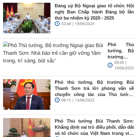
Đảng uỷ Bộ Ngoại giao tổ chức Hội
nghị Ban Chấp hành Đảng bộ lần
thứ ba nhiệm kỳ 2020 - 2025
02:44 | 19/06/2025
Phó Thủ
tướng, Bộ
trưởng
09:39 |
Ngoại giao
19/06/2025
Bùi Thanh
Sơn: Nhà
báo trẻ cần
Phó thủ tướng, Bộ trưởng Bùi
giữ vững
Thanh Sơn trả lời phỏng vấn về
'tâm trong,
chuyến công tác của Thủ tướng
trí sáng, bút
08:15 | 13/06/2025
Chính phủ đến Estonia, Pháp và
sắc'
Thụy Điển
Phó Thủ tướng Bùi Thanh Sơn:
Khẳng định vai trò điều phối, dẫn dắt
và tổ chức của Việt Nam trong việc