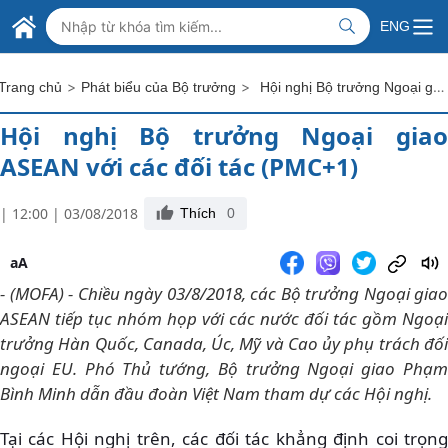
Skip to Main Content
BỘ NGOẠI GIAO VIỆT NAM
ENG
MINISTRY OF FOREIGN AFFAIRS
>
>
Hội nghị Bộ trưởng Ngoại giao ASEAN với các đối tác (PMC+1)
Trang chủ
Phát biểu của Bộ trưởng
Hội nghị Bộ trưởng Ngoại giao
ASEAN với các đối tác (PMC+1)
| 12:00 | 03/08/2018
Thích
0
aA
- (MOFA) - Chiều ngày 03/8/2018, các Bộ trưởng Ngoại giao
ASEAN tiếp tục nhóm họp với các nước đối tác gồm Ngoại
trưởng Hàn Quốc, Canada, Úc, Mỹ và Cao ủy phụ trách đối
ngoại EU. Phó Thủ tướng, Bộ trưởng Ngoại giao Phạm
Bình Minh dẫn đầu đoàn Việt Nam tham dự các Hội nghị.
Tại các Hội nghị trên, các đối tác khẳng định coi trọng