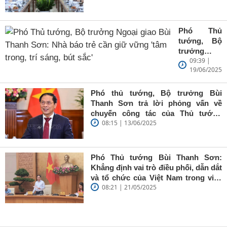
Phó Thủ
tướng, Bộ
trưởng
09:39 |
Ngoại giao
19/06/2025
Bùi Thanh
Sơn: Nhà
báo trẻ cần
Phó thủ tướng, Bộ trưởng Bùi
giữ vững
Thanh Sơn trả lời phỏng vấn về
'tâm trong,
chuyến công tác của Thủ tướng
trí sáng, bút
08:15 | 13/06/2025
Chính phủ đến Estonia, Pháp và
sắc'
Thụy Điển
Phó Thủ tướng Bùi Thanh Sơn:
Khẳng định vai trò điều phối, dẫn dắt
và tổ chức của Việt Nam trong việc
08:21 | 21/05/2025
đề cao chủ nghĩa đa phương, đoàn
kết quốc tế