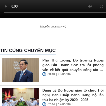
9(nguồn: quochoitv.vn)
TIN CÙNG CHUYÊN MỤC
Phó Thủ tướng, Bộ trưởng Ngoại
giao Bùi Thanh Sơn trả lời phỏng
vấn về kết quả chuyến công tác tại
08:40 | 28/06/2025
Trung Quốc của Thủ tướng Chính
phủ Phạm Minh Chính
Đảng uỷ Bộ Ngoại giao tổ chức Hội
nghị Ban Chấp hành Đảng bộ lần
thứ ba nhiệm kỳ 2020 - 2025
02:44 | 19/06/2025