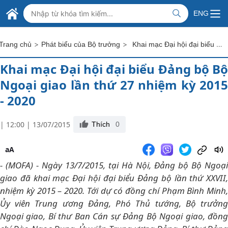
Skip to Main Content
BỘ NGOẠI GIAO VIỆT NAM
ENG
MINISTRY OF FOREIGN AFFAIRS
>
>
Khai mạc Đại hội đại biểu Đảng bộ Bộ Ngoại giao lần thứ 27 nhiệm kỳ 2015 - 2020
Trang chủ
Phát biểu của Bộ trưởng
Khai mạc Đại hội đại biểu Đảng bộ Bộ
Ngoại giao lần thứ 27 nhiệm kỳ 2015
- 2020
| 12:00 | 13/07/2015
Thích
0
aA
- (MOFA) - Ngày 13/7/2015, tại Hà Nội, Đảng bộ Bộ Ngoại
giao đã khai mạc Đại hội đại biểu Đảng bộ lần thứ XXVII,
nhiệm kỳ 2015 – 2020. Tới dự có đồng chí Phạm Bình Minh,
Ủy viên Trung ương Đảng, Phó Thủ tướng, Bộ trưởng
Ngoại giao, Bí thư Ban Cán sự Đảng Bộ Ngoại giao, đồng