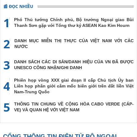
📰 ĐỌC NHIỀU
1
Phó Thủ tướng Chính phủ, Bộ trưởng Ngoại giao Bùi
Thanh Sơn gặp với Tổng thư ký ASEAN Kao Kim Hourn
2
DANH MỤC MIỄN THỊ THỰC CỦA VIỆT NAM VỚI CÁC
NƯỚC
3
DANH SÁCH CÁC DI SẢN/DANH HIỆU CỦA VN ĐÃ ĐƯỢC
UNESCO CÔNG NHẬN/GHI DANH
Phiên họp vòng XXX giai đoạn II cấp Chủ tịch Ủy ban
4
Liên họp phân giới cắm mốc biên giới trên đất liền Việt
Nam-Trung Quốc
5
THÔNG TIN CHUNG VỀ CỘNG HÒA CABO VERDE (CÁP-
VE) VÀ QUAN HỆ VỚI VIỆT NAM
CỔNG THÔNG TIN ĐIỆN TỬ BỘ NGOẠI