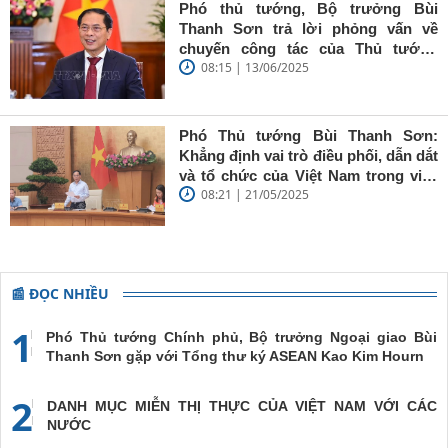
báo trẻ cần
Phó thủ tướng, Bộ trưởng Bùi
giữ vững
Thanh Sơn trả lời phỏng vấn về
'tâm trong,
chuyến công tác của Thủ tướng
trí sáng, bút
08:15 | 13/06/2025
Chính phủ đến Estonia, Pháp và
sắc'
Thụy Điển
Phó Thủ tướng Bùi Thanh Sơn:
Khẳng định vai trò điều phối, dẫn dắt
và tổ chức của Việt Nam trong việc
08:21 | 21/05/2025
đề cao chủ nghĩa đa phương, đoàn
kết quốc tế
📰 ĐỌC NHIỀU
1
Phó Thủ tướng Chính phủ, Bộ trưởng Ngoại giao Bùi
Thanh Sơn gặp với Tổng thư ký ASEAN Kao Kim Hourn
2
DANH MỤC MIỄN THỊ THỰC CỦA VIỆT NAM VỚI CÁC
NƯỚC