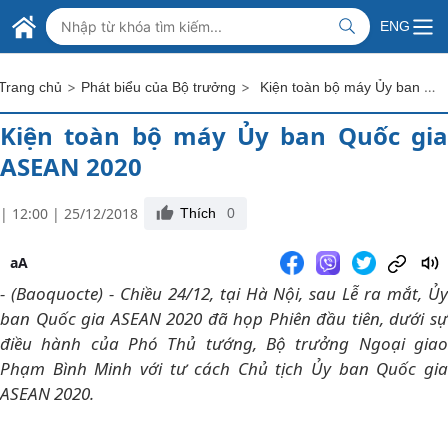
Skip to Main Content
BỘ NGOẠI GIAO VIỆT NAM
ENG
MINISTRY OF FOREIGN AFFAIRS
>
>
Kiện toàn bộ máy Ủy ban Quốc gia ASEAN 2020
Trang chủ
Phát biểu của Bộ trưởng
Kiện toàn bộ máy Ủy ban Quốc gia
ASEAN 2020
| 12:00 | 25/12/2018
Thích
0
aA
- (Baoquocte) - Chiều 24/12, tại Hà Nội, sau Lễ ra mắt, Ủy
ban Quốc gia ASEAN 2020 đã họp Phiên đầu tiên, dưới sự
điều hành của Phó Thủ tướng, Bộ trưởng Ngoại giao
Phạm Bình Minh với tư cách Chủ tịch Ủy ban Quốc gia
ASEAN 2020.