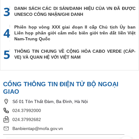
3
DANH SÁCH CÁC DI SẢN/DANH HIỆU CỦA VN ĐÃ ĐƯỢC
UNESCO CÔNG NHẬN/GHI DANH
Phiên họp vòng XXX giai đoạn II cấp Chủ tịch Ủy ban
4
Liên họp phân giới cắm mốc biên giới trên đất liền Việt
Nam-Trung Quốc
5
THÔNG TIN CHUNG VỀ CỘNG HÒA CABO VERDE (CÁP-
VE) VÀ QUAN HỆ VỚI VIỆT NAM
CỔNG THÔNG TIN ĐIỆN TỬ BỘ NGOẠI
GIAO
Số 01 Tôn Thất Đàm, Ba Đình, Hà Nội
024.37992000
024.37992682
Banbientap@mofa.gov.vn