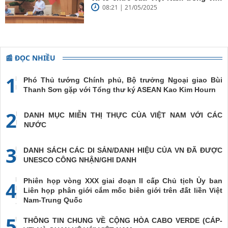
08:21 | 21/05/2025
đề cao chủ nghĩa đa phương, đoàn
kết quốc tế
📰 ĐỌC NHIỀU
1
Phó Thủ tướng Chính phủ, Bộ trưởng Ngoại giao Bùi
Thanh Sơn gặp với Tổng thư ký ASEAN Kao Kim Hourn
2
DANH MỤC MIỄN THỊ THỰC CỦA VIỆT NAM VỚI CÁC
NƯỚC
3
DANH SÁCH CÁC DI SẢN/DANH HIỆU CỦA VN ĐÃ ĐƯỢC
UNESCO CÔNG NHẬN/GHI DANH
Phiên họp vòng XXX giai đoạn II cấp Chủ tịch Ủy ban
4
Liên họp phân giới cắm mốc biên giới trên đất liền Việt
Nam-Trung Quốc
5
THÔNG TIN CHUNG VỀ CỘNG HÒA CABO VERDE (CÁP-