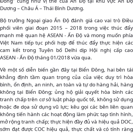
Đông” cũng như vị thế của Ấn Độ tại khu vực Ấn Độ
Dương – Châu Á – Thái Bình Dương.
Bộ trưởng Ngoại giao Ấn Độ đánh giá cao vai trò Điều
phối viên giai đoạn 2015 – 2018 trong việc thúc đẩy
mạnh mẽ quan hệ ASEAN - Ấn Độ và mong muốn phía
Việt Nam tiếp tục phối hợp để thúc đẩy thực hiện các
cam kết trong Tuyên bố Delhi dịp Hội nghị cấp cao
ASEAN - Ấn Độ tháng 01/2018 vừa qua.
Về một số diễn biến gần đây tại Biển Đông, hai bên tái
khẳng định tầm quan trọng của của việc duy trì hòa
bình, ổn định, an ninh, an toàn và tự do hàng hải, hàng
không tại Biển Đông; ủng hộ giải quyết hòa bình các
tranh chấp trên cơ sở luật pháp quốc tế, không sử dụng
hoặc đe dọa sử dụng vũ lực; kêu gọi các bên liên quan
không tiến hành các hoạt động làm phức tạp tình hình,
mở rộng tranh chấp; thực hiện đầy đủ và hiệu quả DOC,
sớm đạt được COC hiệu quả, thực chất và có tính ràng