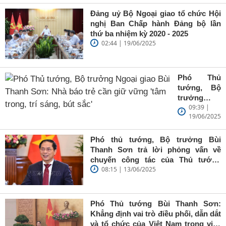
Đảng uỷ Bộ Ngoại giao tổ chức Hội
nghị Ban Chấp hành Đảng bộ lần
thứ ba nhiệm kỳ 2020 - 2025
02:44 | 19/06/2025
Phó Thủ
tướng, Bộ
trưởng
09:39 |
Ngoại giao
19/06/2025
Bùi Thanh
Sơn: Nhà
báo trẻ cần
Phó thủ tướng, Bộ trưởng Bùi
giữ vững
Thanh Sơn trả lời phỏng vấn về
'tâm trong,
chuyến công tác của Thủ tướng
trí sáng, bút
08:15 | 13/06/2025
Chính phủ đến Estonia, Pháp và
sắc'
Thụy Điển
Phó Thủ tướng Bùi Thanh Sơn:
Khẳng định vai trò điều phối, dẫn dắt
và tổ chức của Việt Nam trong việc