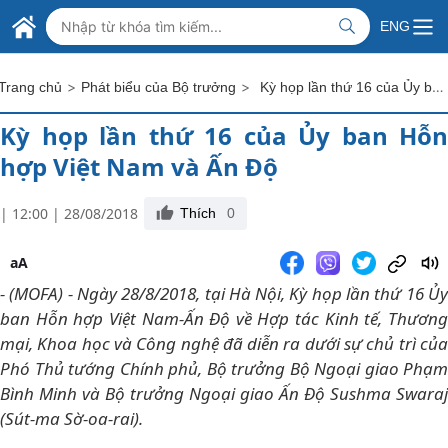
Skip to Main Content
BỘ NGOẠI GIAO VIỆT NAM
ENG
MINISTRY OF FOREIGN AFFAIRS
>
>
Kỳ họp lần thứ 16 của Ủy ban Hỗn hợp Việt Nam và Ấn Độ
Trang chủ
Phát biểu của Bộ trưởng
Kỳ họp lần thứ 16 của Ủy ban Hỗn
hợp Việt Nam và Ấn Độ
| 12:00 | 28/08/2018
Thích
0
aA
- (MOFA) - Ngày 28/8/2018, tại Hà Nội, Kỳ họp lần thứ 16 Ủy
ban Hỗn hợp Việt Nam-Ấn Độ về Hợp tác Kinh tế, Thương
mại, Khoa học và Công nghệ đã diễn ra dưới sự chủ trì của
Phó Thủ tướng Chính phủ, Bộ trưởng Bộ Ngoại giao Phạm
Bình Minh và Bộ trưởng Ngoại giao Ấn Độ Sushma Swaraj
(Sút-ma Sờ-oa-rai).