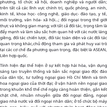
phương, tổ chức xã hội, doanh nghiệp và người dân;
trên tất cả các lĩnh vực chính trị, quốc phòng, an ninh,
kinh tế, khoa học- công nghệ, giáo dục- đào tạo, y tế,
môi trường, văn hóa- xã hội…; đối ngoại trong thế giới
thực và không gian mạng; với tất cả đối tác, trọng tâm là
đẩy mạnh và làm sâu sắc hơn quan hệ với các nước láng
giềng, đối tác chiến lược, đối tác toàn diện và các đối tác
quan trọng khác,chủ động tham gia và phát huy vai trò
tại các cơ chế đa phương quan trọng, đặc biệt là ASEAN,
Liên hợp quốc.
Tính hiện đại thể hiện ở sự kết hợp hài hòa, vận dụng
sáng tạo truyền thống và bản sắc ngoại giao độc đáo
của dân tộc, tư tưởng ngoại giao Hồ Chí Minh và tinh
hoa ngoại giao của thời đại; ở vận hành nền ngoại giao
trong khuôn khổ thể chế ngày càng hoàn thiện, gắn kết
chặt chẽ, nhuần nhuyễn giữa đối ngoại đảng, ngoại
giao nhà nước và đối ngoại nhân dân; ở tổ chức bộ máy