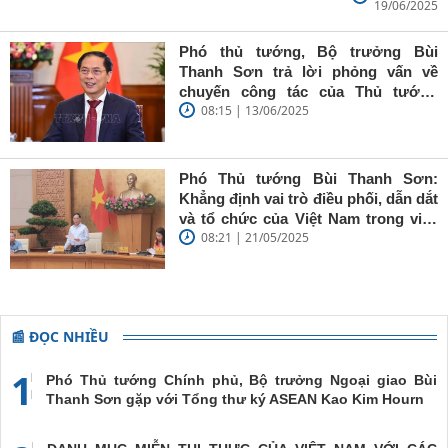
19/06/2025
Bùi Thanh
Sơn: Nhà
báo trẻ cần
Phó thủ tướng, Bộ trưởng Bùi
giữ vững
Thanh Sơn trả lời phỏng vấn về
'tâm trong,
chuyến công tác của Thủ tướng
trí sáng, bút
08:15 | 13/06/2025
Chính phủ đến Estonia, Pháp và
sắc'
Thụy Điển
Phó Thủ tướng Bùi Thanh Sơn:
Khẳng định vai trò điều phối, dẫn dắt
và tổ chức của Việt Nam trong việc
08:21 | 21/05/2025
đề cao chủ nghĩa đa phương, đoàn
kết quốc tế
📰 ĐỌC NHIỀU
1
Phó Thủ tướng Chính phủ, Bộ trưởng Ngoại giao Bùi
Thanh Sơn gặp với Tổng thư ký ASEAN Kao Kim Hourn