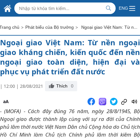
Skip to Main Content
BỘ NGOẠI GIAO VIỆT NAM
ENG
MINISTRY OF FOREIGN AFFAIRS
>
>
Ngoại giao Việt Nam: Từ nền ngoại giao kháng chiến, kiến quốc đến nền ngoại giao toàn diện, hiện đại và phục vụ phát triển đất nước
Trang chủ
Phát biểu của Bộ trưởng
Ngoại giao Việt Nam: Từ nền ngoại
giao kháng chiến, kiến quốc đến nền
ngoại giao toàn diện, hiện đại và
phục vụ phát triển đất nước
| 12:00 | 28/08/2021
Thích
0
aA
- (MOFA) - Cách đây đúng 76 năm, ngày 28/8/1945, Bộ
Ngoại giao được thành lập cùng với sự ra đời của Chính
phủ lâm thời nước Việt Nam Dân chủ Cộng hòa do Chủ tịch
Hồ Chí Minh làm Chủ tịch Chính phủ lâm thời kiêm Bộ