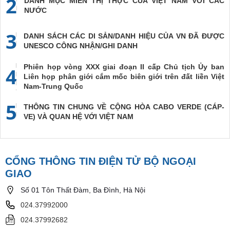
2
DANH MỤC MIỄN THỊ THỰC CỦA VIỆT NAM VỚI CÁC
NƯỚC
3
DANH SÁCH CÁC DI SẢN/DANH HIỆU CỦA VN ĐÃ ĐƯỢC
UNESCO CÔNG NHẬN/GHI DANH
Phiên họp vòng XXX giai đoạn II cấp Chủ tịch Ủy ban
4
Liên họp phân giới cắm mốc biên giới trên đất liền Việt
Nam-Trung Quốc
5
THÔNG TIN CHUNG VỀ CỘNG HÒA CABO VERDE (CÁP-
VE) VÀ QUAN HỆ VỚI VIỆT NAM
CỔNG THÔNG TIN ĐIỆN TỬ BỘ NGOẠI
GIAO
Số 01 Tôn Thất Đàm, Ba Đình, Hà Nội
024.37992000
024.37992682