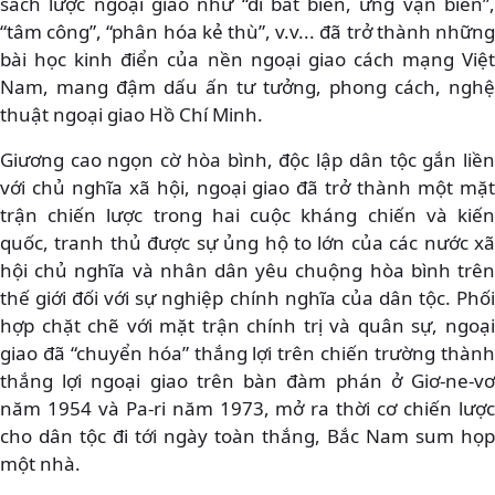
sách lược ngoại giao như “dĩ bất biến, ứng vạn biến”,
“tâm công”, “phân hóa kẻ thù”, v.v... đã trở thành những
bài học kinh điển của nền ngoại giao cách mạng Việt
Nam, mang đậm dấu ấn tư tưởng, phong cách, nghệ
thuật ngoại giao Hồ Chí Minh.
Giương cao ngọn cờ hòa bình, độc lập dân tộc gắn liền
với chủ nghĩa xã hội, ngoại giao đã trở thành một mặt
trận chiến lược trong hai cuộc kháng chiến và kiến
quốc, tranh thủ được sự ủng hộ to lớn của các nước xã
hội chủ nghĩa và nhân dân yêu chuộng hòa bình trên
thế giới đối với sự nghiệp chính nghĩa của dân tộc. Phối
hợp chặt chẽ với mặt trận chính trị và quân sự, ngoại
giao đã “chuyển hóa” thắng lợi trên chiến trường thành
thắng lợi ngoại giao trên bàn đàm phán ở Giơ-ne-vơ
năm 1954 và Pa-ri năm 1973, mở ra thời cơ chiến lược
cho dân tộc đi tới ngày toàn thắng, Bắc Nam sum họp
một nhà.