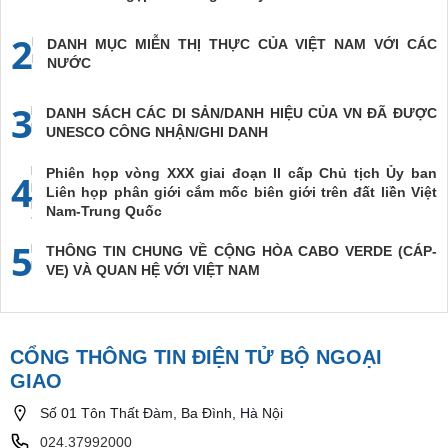
2
DANH MỤC MIỄN THỊ THỰC CỦA VIỆT NAM VỚI CÁC
NƯỚC
3
DANH SÁCH CÁC DI SẢN/DANH HIỆU CỦA VN ĐÃ ĐƯỢC
UNESCO CÔNG NHẬN/GHI DANH
Phiên họp vòng XXX giai đoạn II cấp Chủ tịch Ủy ban
4
Liên họp phân giới cắm mốc biên giới trên đất liền Việt
Nam-Trung Quốc
5
THÔNG TIN CHUNG VỀ CỘNG HÒA CABO VERDE (CÁP-
VE) VÀ QUAN HỆ VỚI VIỆT NAM
CỔNG THÔNG TIN ĐIỆN TỬ BỘ NGOẠI
GIAO
Số 01 Tôn Thất Đàm, Ba Đình, Hà Nội
024.37992000