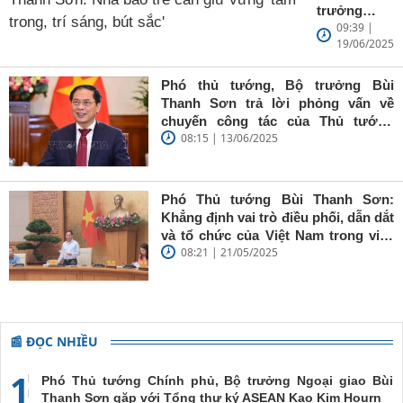
trưởng
09:39 |
Ngoại giao
19/06/2025
Bùi Thanh
Sơn: Nhà
báo trẻ cần
Phó thủ tướng, Bộ trưởng Bùi
giữ vững
Thanh Sơn trả lời phỏng vấn về
'tâm trong,
chuyến công tác của Thủ tướng
trí sáng, bút
08:15 | 13/06/2025
Chính phủ đến Estonia, Pháp và
sắc'
Thụy Điển
Phó Thủ tướng Bùi Thanh Sơn:
Khẳng định vai trò điều phối, dẫn dắt
và tổ chức của Việt Nam trong việc
08:21 | 21/05/2025
đề cao chủ nghĩa đa phương, đoàn
kết quốc tế
📰 ĐỌC NHIỀU
1
Phó Thủ tướng Chính phủ, Bộ trưởng Ngoại giao Bùi
Thanh Sơn gặp với Tổng thư ký ASEAN Kao Kim Hourn