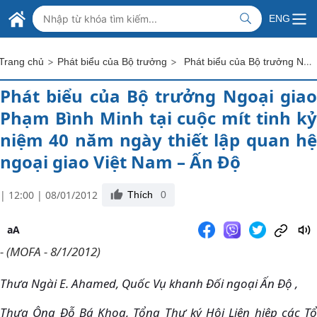
Skip to Main Content
BỘ NGOẠI GIAO VIỆT NAM
ENG
MINISTRY OF FOREIGN AFFAIRS
>
>
Phát biểu của Bộ trưởng Ngoại giao Phạm Bình Minh tại cuộc mít tinh kỷ niệm 40 năm ngày thiết lập quan hệ ngoại giao Việt Nam – Ấn Độ
Trang chủ
Phát biểu của Bộ trưởng
Phát biểu của Bộ trưởng Ngoại giao
Phạm Bình Minh tại cuộc mít tinh kỷ
niệm 40 năm ngày thiết lập quan hệ
ngoại giao Việt Nam – Ấn Độ
| 12:00 | 08/01/2012
Thích
0
aA
- (MOFA - 8/1/2012)
Thưa Ngài E. Ahamed, Quốc Vụ khanh Đối ngoại Ấn Độ ,
Thưa Ông Đỗ Bá Khoa, Tổng Thư ký Hội Liên hiệp các Tổ