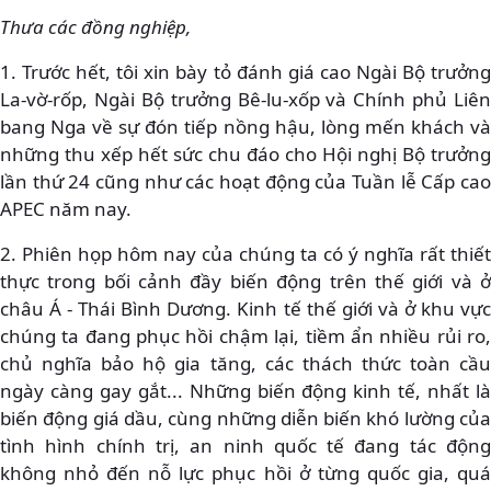
Thưa các đồng nghiệp,
1. Trước hết, tôi xin bày tỏ đánh giá cao Ngài Bộ trưởng
La-vờ-rốp, Ngài Bộ trưởng Bê-lu-xốp và Chính phủ Liên
bang Nga về sự đón tiếp nồng hậu, lòng mến khách và
những thu xếp hết sức chu đáo cho Hội nghị Bộ trưởng
lần thứ 24 cũng như các hoạt động của Tuần lễ Cấp cao
APEC năm nay.
2. Phiên họp hôm nay của chúng ta có ý nghĩa rất thiết
thực trong bối cảnh đầy biến động trên thế giới và ở
châu Á - Thái Bình Dương. Kinh tế thế giới và ở khu vực
chúng ta đang phục hồi chậm lại, tiềm ẩn nhiều rủi ro,
chủ nghĩa bảo hộ gia tăng, các thách thức toàn cầu
ngày càng gay gắt... Những biến động kinh tế, nhất là
biến động giá dầu, cùng những diễn biến khó lường của
tình hình chính trị, an ninh quốc tế đang tác động
không nhỏ đến nỗ lực phục hồi ở từng quốc gia, quá