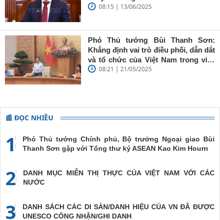
trí sáng, bút
08:15 | 13/06/2025
Chính phủ đến Estonia, Pháp và
sắc'
Thụy Điển
Phó Thủ tướng Bùi Thanh Sơn:
Khẳng định vai trò điều phối, dẫn dắt
và tổ chức của Việt Nam trong việc
08:21 | 21/05/2025
đề cao chủ nghĩa đa phương, đoàn
kết quốc tế
📰 ĐỌC NHIỀU
1
Phó Thủ tướng Chính phủ, Bộ trưởng Ngoại giao Bùi
Thanh Sơn gặp với Tổng thư ký ASEAN Kao Kim Hourn
2
DANH MỤC MIỄN THỊ THỰC CỦA VIỆT NAM VỚI CÁC
NƯỚC
3
DANH SÁCH CÁC DI SẢN/DANH HIỆU CỦA VN ĐÃ ĐƯỢC
UNESCO CÔNG NHẬN/GHI DANH