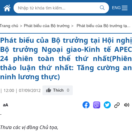
Skip to Main Content
BỘ NGOẠI GIAO VIỆT NAM
ENG
MINISTRY OF FOREIGN AFFAIRS
>
>
Phát biểu của Bộ trưởng tại Hội nghị Bộ trưởng Ngoại giao-Kinh tế APEC 24 phiên toàn thể thứ nhất(Phiên thảo luận thứ nhất: Tăng cường an ninh lương thực)
Trang chủ
Phát biểu của Bộ trưởng
Phát biểu của Bộ trưởng tại Hội nghị
Bộ trưởng Ngoại giao-Kinh tế APEC
24 phiên toàn thể thứ nhất(Phiên
thảo luận thứ nhất: Tăng cường an
ninh lương thực)
| 12:00 | 07/09/2012
Thích
0
aA
-
Thưa các vị đồng Chủ tọa,