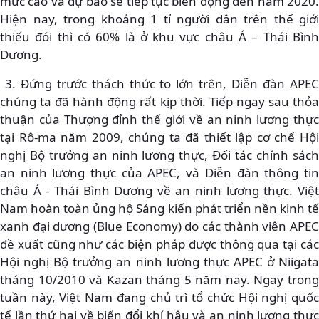
mức cao và dự báo sẽ tiếp tục biến động đến năm 2020.
Hiện nay, trong khoảng 1 tỉ người dân trên thế giới
thiếu đói thì có 60% là ở khu vực châu Á – Thái Bình
Dương.
3. Đứng trước thách thức to lớn trên, Diễn đàn APEC
chúng ta đã hành động rất kịp thời. Tiếp ngay sau thỏa
thuận của Thượng đỉnh thế giới về an ninh lương thực
tại Rô-ma năm 2009, chúng ta đã thiết lập cơ chế Hội
nghị Bộ trưởng an ninh lương thực, Đối tác chính sách
an ninh lương thực của APEC, và Diễn đàn thông tin
châu Á - Thái Bình Dương về an ninh lương thực. Việt
Nam hoàn toàn ủng hộ Sáng kiến phát triển nền kinh tế
xanh đại dương (Blue Economy) do các thành viên APEC
đề xuất cũng như các biện pháp được thông qua tại các
Hội nghị Bộ trưởng an ninh lương thực APEC ở Niigata
tháng 10/2010 và Kazan tháng 5 năm nay. Ngay trong
tuần này, Việt Nam đang chủ trì tổ chức Hội nghị quốc
tế lần thứ hai về biến đổi khí hậu và an ninh lương thực