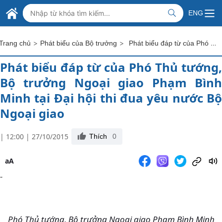
Skip to Main Content
BỘ NGOẠI GIAO VIỆT NAM
ENG
MINISTRY OF FOREIGN AFFAIRS
>
>
Phát biểu đáp từ của Phó Thủ tướng, Bộ trưởng Ngoại giao Phạm Bình Minh tại Đại hội thi đua yêu nước Bộ Ngoại giao
Trang chủ
Phát biểu của Bộ trưởng
Phát biểu đáp từ của Phó Thủ tướng,
Bộ trưởng Ngoại giao Phạm Bình
Minh tại Đại hội thi đua yêu nước Bộ
Ngoại giao
| 12:00 | 27/10/2015
Thích
0
aA
-
Phó Thủ tướng, Bộ trưởng Ngoại giao Phạm Bình Minh