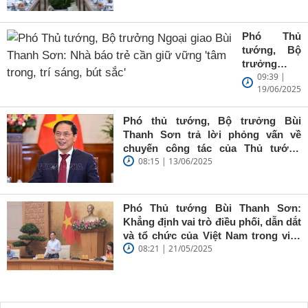
Phó Thủ
tướng, Bộ
trưởng
09:39 |
Ngoại giao
19/06/2025
Bùi Thanh
Sơn: Nhà
báo trẻ cần
Phó thủ tướng, Bộ trưởng Bùi
giữ vững
Thanh Sơn trả lời phỏng vấn về
'tâm trong,
chuyến công tác của Thủ tướng
trí sáng, bút
08:15 | 13/06/2025
Chính phủ đến Estonia, Pháp và
sắc'
Thụy Điển
Phó Thủ tướng Bùi Thanh Sơn:
Khẳng định vai trò điều phối, dẫn dắt
và tổ chức của Việt Nam trong việc
08:21 | 21/05/2025
đề cao chủ nghĩa đa phương, đoàn
kết quốc tế