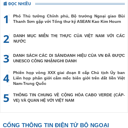
📰 ĐỌC NHIỀU
1
Phó Thủ tướng Chính phủ, Bộ trưởng Ngoại giao Bùi
Thanh Sơn gặp với Tổng thư ký ASEAN Kao Kim Hourn
2
DANH MỤC MIỄN THỊ THỰC CỦA VIỆT NAM VỚI CÁC
NƯỚC
3
DANH SÁCH CÁC DI SẢN/DANH HIỆU CỦA VN ĐÃ ĐƯỢC
UNESCO CÔNG NHẬN/GHI DANH
Phiên họp vòng XXX giai đoạn II cấp Chủ tịch Ủy ban
4
Liên họp phân giới cắm mốc biên giới trên đất liền Việt
Nam-Trung Quốc
5
THÔNG TIN CHUNG VỀ CỘNG HÒA CABO VERDE (CÁP-
VE) VÀ QUAN HỆ VỚI VIỆT NAM
CỔNG THÔNG TIN ĐIỆN TỬ BỘ NGOẠI