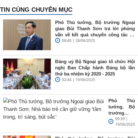
TIN CÙNG CHUYÊN MỤC
Phó Thủ tướng, Bộ trưởng Ngoại
giao Bùi Thanh Sơn trả lời phỏng
vấn về kết quả chuyến công tác tại
08:40 | 28/06/2025
Trung Quốc của Thủ tướng Chính
phủ Phạm Minh Chính
Đảng uỷ Bộ Ngoại giao tổ chức Hội
nghị Ban Chấp hành Đảng bộ lần
thứ ba nhiệm kỳ 2020 - 2025
02:44 | 19/06/2025
Phó Thủ
tướng, Bộ
trưởng
09:39 |
Ngoại giao
19/06/2025
Bùi Thanh
Sơn: Nhà
báo trẻ cần