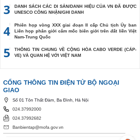
3
DANH SÁCH CÁC DI SẢN/DANH HIỆU CỦA VN ĐÃ ĐƯỢC
UNESCO CÔNG NHẬN/GHI DANH
Phiên họp vòng XXX giai đoạn II cấp Chủ tịch Ủy ban
4
Liên họp phân giới cắm mốc biên giới trên đất liền Việt
Nam-Trung Quốc
5
THÔNG TIN CHUNG VỀ CỘNG HÒA CABO VERDE (CÁP-
VE) VÀ QUAN HỆ VỚI VIỆT NAM
CỔNG THÔNG TIN ĐIỆN TỬ BỘ NGOẠI
GIAO
Số 01 Tôn Thất Đàm, Ba Đình, Hà Nội
024.37992000
024.37992682
Banbientap@mofa.gov.vn