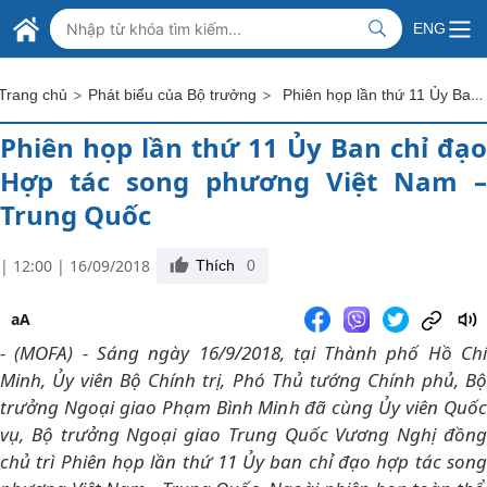
Skip to Main Content
BỘ NGOẠI GIAO VIỆT NAM
ENG
MINISTRY OF FOREIGN AFFAIRS
>
>
Phiên họp lần thứ 11 Ủy Ban chỉ đạo Hợp tác song phương Việt Nam – Trung Quốc
Trang chủ
Phát biểu của Bộ trưởng
Phiên họp lần thứ 11 Ủy Ban chỉ đạo
Hợp tác song phương Việt Nam –
Trung Quốc
| 12:00 | 16/09/2018
Thích
0
aA
- (MOFA) - Sáng ngày 16/9/2018, tại Thành phố Hồ Chí
Minh, Ủy viên Bộ Chính trị, Phó Thủ tướng Chính phủ, Bộ
trưởng Ngoại giao Phạm Bình Minh đã cùng Ủy viên Quốc
vụ, Bộ trưởng Ngoại giao Trung Quốc Vương Nghị đồng
chủ trì Phiên họp lần thứ 11 Ủy ban chỉ đạo hợp tác song