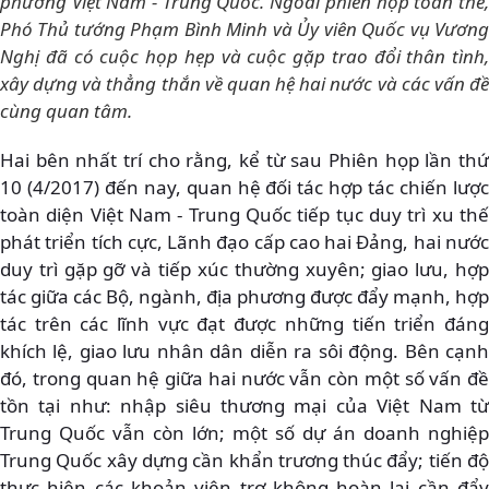
phương Việt Nam - Trung Quốc. Ngoài phiên họp toàn thể,
Phó Thủ tướng Phạm Bình Minh và Ủy viên Quốc vụ Vương
Nghị đã có cuộc họp hẹp và cuộc gặp trao đổi thân tình,
xây dựng và thẳng thắn về quan hệ hai nước và các vấn đề
cùng quan tâm.
Hai bên nhất trí cho rằng, kể từ sau Phiên họp lần thứ
10 (4/2017) đến nay, quan hệ đối tác hợp tác chiến lược
toàn diện Việt Nam - Trung Quốc tiếp tục duy trì xu thế
phát triển tích cực, Lãnh đạo cấp cao hai Đảng, hai nước
duy trì gặp gỡ và tiếp xúc thường xuyên; giao lưu, hợp
tác giữa các Bộ, ngành, địa phương được đẩy mạnh, hợp
tác trên các lĩnh vực đạt được những tiến triển đáng
khích lệ, giao lưu nhân dân diễn ra sôi động. Bên cạnh
đó, trong quan hệ giữa hai nước vẫn còn một số vấn đề
tồn tại như: nhập siêu thương mại của Việt Nam từ
Trung Quốc vẫn còn lớn; một số dự án doanh nghiệp
Trung Quốc xây dựng cần khẩn trương thúc đẩy; tiến độ
thực hiện các khoản viện trợ không hoàn lại cần đẩy