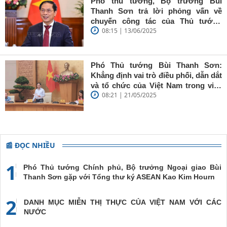
Phó thủ tướng, Bộ trưởng Bùi
giữ vững
Thanh Sơn trả lời phỏng vấn về
'tâm trong,
chuyến công tác của Thủ tướng
trí sáng, bút
08:15 | 13/06/2025
Chính phủ đến Estonia, Pháp và
sắc'
Thụy Điển
Phó Thủ tướng Bùi Thanh Sơn:
Khẳng định vai trò điều phối, dẫn dắt
và tổ chức của Việt Nam trong việc
08:21 | 21/05/2025
đề cao chủ nghĩa đa phương, đoàn
kết quốc tế
📰 ĐỌC NHIỀU
1
Phó Thủ tướng Chính phủ, Bộ trưởng Ngoại giao Bùi
Thanh Sơn gặp với Tổng thư ký ASEAN Kao Kim Hourn
2
DANH MỤC MIỄN THỊ THỰC CỦA VIỆT NAM VỚI CÁC
NƯỚC