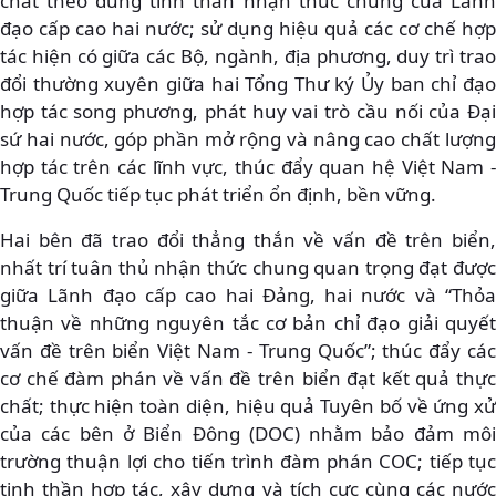
chất theo đúng tinh thần nhận thức chung của Lãnh
đạo cấp cao hai nước; sử dụng hiệu quả các cơ chế hợp
tác hiện có giữa các Bộ, ngành, địa phương, duy trì trao
đổi thường xuyên giữa hai Tổng Thư ký Ủy ban chỉ đạo
hợp tác song phương, phát huy vai trò cầu nối của Đại
sứ hai nước, góp phần mở rộng và nâng cao chất lượng
hợp tác trên các lĩnh vực, thúc đẩy quan hệ Việt Nam -
Trung Quốc tiếp tục phát triển ổn định, bền vững.
Hai bên đã trao đổi thẳng thắn về vấn đề trên biển,
nhất trí tuân thủ nhận thức chung quan trọng đạt được
giữa Lãnh đạo cấp cao hai Đảng, hai nước và “Thỏa
thuận về những nguyên tắc cơ bản chỉ đạo giải quyết
vấn đề trên biển Việt Nam - Trung Quốc”; thúc đẩy các
cơ chế đàm phán về vấn đề trên biển đạt kết quả thực
chất; thực hiện toàn diện, hiệu quả Tuyên bố về ứng xử
của các bên ở Biển Đông (DOC) nhằm bảo đảm môi
trường thuận lợi cho tiến trình đàm phán COC; tiếp tục
tinh thần hợp tác, xây dựng và tích cực cùng các nước