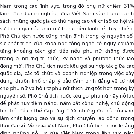
Nam trong các lĩnh vực, trong đó phụ nữ chiếm 31%
lãnh đạo doanh nghiệp, đưa Việt Nam vào trong danh
sách những quốc gia có thứ hạng cao về chỉ số cơ hội và
sự tham gia của phụ nữ trong nền kinh tế. Tuy nhiên,
Phó Chủ tịch nước cũng nhận định trong kỷ nguyên số,
sự phát triển của khoa học công nghệ có nguy cơ làm
tăng khoảng cách giới tiếp nếu phụ nữ không được
trang bị những tri thức, kỹ năng và phương thức lao
động mới. Phó Chủ tịch nước kêu gọi sự hợp tác giữa các
quốc gia, các tổ chức và doanh nghiệp trong việc xây
dựng khuôn khổ pháp lý bảo đảm bình đẳng về cơ hội
cho phụ nữ và hỗ trợ phụ nữ thích ứng tốt hơn trong kỷ
nguyên số. Phó Chủ tịch nước kêu gọi phụ nữ hãy nỗ lực
để phát huy tiềm năng, nắm bắt công nghệ, chủ động
học hỏi để có thể đáp ứng được những đòi hỏi của việc
làm chất lượng cao và sự dịch chuyển lao động trong
thời đại số. Về phía Việt Nam, Phó Chủ tịch nước khẳng
định những nỗ lực của Việt Nam trong lĩnh vực này,