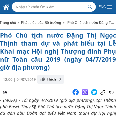
Skip to Main Content
BỘ NGOẠI GIAO VIỆT NAM
ENG
MINISTRY OF FOREIGN AFFAIRS
>
>
Phó Chủ tịch nước Đặng Thị Ngọc Thịnh tham dự và phát biểu tại Lễ Khai mạc Hội nghị Thượng đỉnh Phụ nữ Toàn cầu 2019 (ngày 04/7/2019 giờ địa phương)
Trang chủ
Phát biểu của Bộ trưởng
Phó Chủ tịch nước Đặng Thị Ngọc
Thịnh tham dự và phát biểu tại Lễ
Khai mạc Hội nghị Thượng đỉnh Phụ
nữ Toàn cầu 2019 (ngày 04/7/2019
giờ địa phương)
| 12:00 | 04/07/2019
Thích
0
aA
- (MOFA) - Tối ngày 4/7/2019 (giờ địa phương), tại Thành
phố Basel, Thụy Sỹ, Phó Chủ tịch nước Đặng Thị Ngọc Thịnh
đã dẫn đầu Đoàn đại biểu Việt Nam tham dự Hội nghị