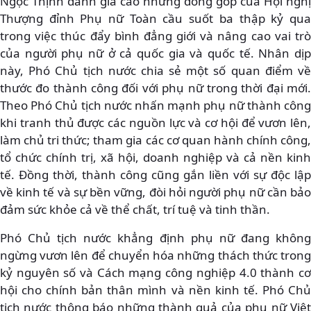
Ngọc Thịnh đánh giá cao những đóng góp của Hội nghị
Thượng đỉnh Phụ nữ Toàn cầu suốt ba thập kỷ qua
trong việc thúc đẩy bình đẳng giới và nâng cao vai trò
của người phụ nữ ở cả quốc gia và quốc tế. Nhân dịp
này, Phó Chủ tịch nước chia sẻ một số quan điểm về
thước đo thành công đối với phụ nữ trong thời đại mới.
Theo Phó Chủ tịch nước nhấn mạnh phụ nữ thành công
khi tranh thủ được các nguồn lực và cơ hội để vươn lên,
làm chủ tri thức; tham gia các cơ quan hành chính công,
tổ chức chính trị, xã hội, doanh nghiệp và cả nền kinh
tế. Đồng thời, thành công cũng gắn liền với sự độc lập
về kinh tế và sự bền vững, đòi hỏi người phụ nữ cần bảo
đảm sức khỏe cả về thể chất, trí tuệ và tinh thần.
Phó Chủ tịch nước khẳng định phụ nữ đang không
ngừng vươn lên để chuyển hóa những thách thức trong
kỷ nguyên số và Cách mạng công nghiệp 4.0 thành cơ
hội cho chính bản thân mình và nền kinh tế. Phó Chủ
tịch nước thông báo những thành quả của phụ nữ Việt