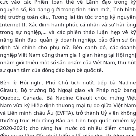
cực vào các Phiên toàn thể về Lãnh đạo trong kỷ
nguyên số, Đa dạng giới trong tình hình mới, Tình hình
thị trường toàn cầu, Tương lai tin tức trong kỷ nguyên
Internet II, Xác định hạnh phúc cá nhân và sự hài lòng
trong sự nghiệp,… và các phiên thảo luận hẹp về kỹ
năng lãnh đạo, quản lý doanh nghiệp, bảo đảm sự ổn
định tài chính cho phụ nữ. Bên cạnh đó, các doanh
nghiệp Việt Nam cũng tham gia 1 gian hàng tại Hội nghị
nhằm giới thiệu một số sản phẩm của Việt Nam, thu hút
sự quan tâm của đông đảo bạn bè quốc tế.
Bên lề Hội nghị, Phó Chủ tịch nước tiếp bà Nadine
Girault, Bộ trưởng Bộ Ngoại giao và Pháp ngữ bang
Quebec, Canada. Bà Nadine Girault chúc mừng Việt
Nam vừa ký Hiệp định thương mại tự do giữa Việt Nam
và Liên minh châu Âu (EVFTA), trở thành Uỷ viên không
thường trực Hội đồng Bảo an Liên hợp quốc nhiệm kỳ
2020-2021; cho rằng hai nước có nhiều điểm chung,
đều quan tâm đến phát triển y tế, giáo dục, thương mại,