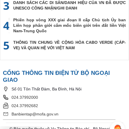
3
DANH SÁCH CÁC DI SẢN/DANH HIỆU CỦA VN ĐÃ ĐƯỢC
UNESCO CÔNG NHẬN/GHI DANH
Phiên họp vòng XXX giai đoạn II cấp Chủ tịch Ủy ban
4
Liên họp phân giới cắm mốc biên giới trên đất liền Việt
Nam-Trung Quốc
5
THÔNG TIN CHUNG VỀ CỘNG HÒA CABO VERDE (CÁP-
VE) VÀ QUAN HỆ VỚI VIỆT NAM
CỔNG THÔNG TIN ĐIỆN TỬ BỘ NGOẠI
GIAO
Số 01 Tôn Thất Đàm, Ba Đình, Hà Nội
024.37992000
024.37992682
Banbientap@mofa.gov.vn
© Bản quyền thuộc về Vụ Thông tin Báo chí - Bộ Ngoại Giao