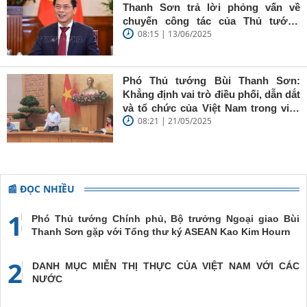
giữ vững
Thanh Sơn trả lời phỏng vấn về
'tâm trong,
chuyến công tác của Thủ tướng
trí sáng, bút
08:15 | 13/06/2025
Chính phủ đến Estonia, Pháp và
sắc'
Thụy Điển
Phó Thủ tướng Bùi Thanh Sơn:
Khẳng định vai trò điều phối, dẫn dắt
và tổ chức của Việt Nam trong việc
08:21 | 21/05/2025
đề cao chủ nghĩa đa phương, đoàn
kết quốc tế
📰 ĐỌC NHIỀU
1
Phó Thủ tướng Chính phủ, Bộ trưởng Ngoại giao Bùi
Thanh Sơn gặp với Tổng thư ký ASEAN Kao Kim Hourn
2
DANH MỤC MIỄN THỊ THỰC CỦA VIỆT NAM VỚI CÁC
NƯỚC