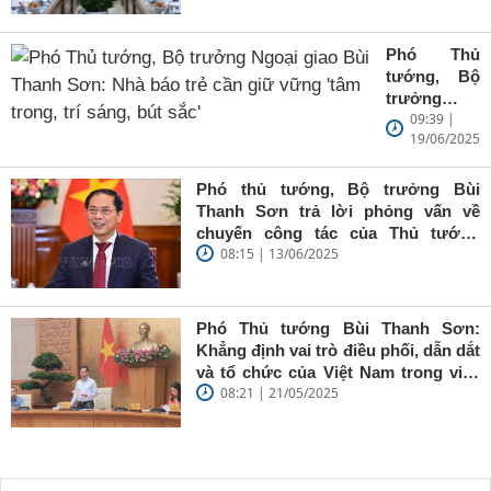
Phó Thủ
tướng, Bộ
trưởng
09:39 |
Ngoại giao
19/06/2025
Bùi Thanh
Sơn: Nhà
báo trẻ cần
Phó thủ tướng, Bộ trưởng Bùi
giữ vững
Thanh Sơn trả lời phỏng vấn về
'tâm trong,
chuyến công tác của Thủ tướng
trí sáng, bút
08:15 | 13/06/2025
Chính phủ đến Estonia, Pháp và
sắc'
Thụy Điển
Phó Thủ tướng Bùi Thanh Sơn:
Khẳng định vai trò điều phối, dẫn dắt
và tổ chức của Việt Nam trong việc
08:21 | 21/05/2025
đề cao chủ nghĩa đa phương, đoàn
kết quốc tế