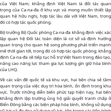
của Việt Nam; khẳng định Việt Nam là đối tác quan
trọng của Ca-na-đa ở khu vực và mong muốn thiết lập
quan hệ hữu nghị, hợp tác lâu dài với Việt Nam, trong
đó có hợp tác quốc phòng.
Bộ trưởng Bộ Quốc phòng Ca-na-đa khẳng định việc xác
lập quan hệ Đối tác toàn diện là cơ sở và định hướng
quan trọng cho quan hệ song phương phát triển mạnh
mẽ thời gian tới, trong đó có hợp tác quốc phòng; khẳng
định Ca-na-đa sẽ tiếp tục hỗ trợ Việt Nam trong đào tạo,
nâng cao năng lực tham gia lực lượng gìn giữ hòa bình
của LHQ.
Về các vấn đề quốc tế và khu vực, hai bên chia sẻ tầm
quan trọng của việc duy trì hòa bình, ổn định trong khu
vực. Trước những diễn biến phức tạp hiện nay, hai bên
khẳng định lập trường ủng hộ giải quyết tranh chấp ở
Biển Đông bằng các biện pháp hòa bình, không sử dụng
vũ lực và đe dọa sử dụng vũ lực, tôn trọng các tiến trình