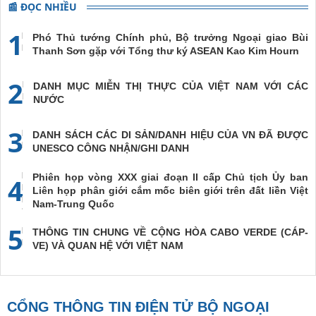
📰 ĐỌC NHIỀU
1
Phó Thủ tướng Chính phủ, Bộ trưởng Ngoại giao Bùi
Thanh Sơn gặp với Tổng thư ký ASEAN Kao Kim Hourn
2
DANH MỤC MIỄN THỊ THỰC CỦA VIỆT NAM VỚI CÁC
NƯỚC
3
DANH SÁCH CÁC DI SẢN/DANH HIỆU CỦA VN ĐÃ ĐƯỢC
UNESCO CÔNG NHẬN/GHI DANH
Phiên họp vòng XXX giai đoạn II cấp Chủ tịch Ủy ban
4
Liên họp phân giới cắm mốc biên giới trên đất liền Việt
Nam-Trung Quốc
5
THÔNG TIN CHUNG VỀ CỘNG HÒA CABO VERDE (CÁP-
VE) VÀ QUAN HỆ VỚI VIỆT NAM
CỔNG THÔNG TIN ĐIỆN TỬ BỘ NGOẠI