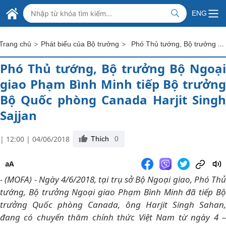
Skip to Main Content
BỘ NGOẠI GIAO VIỆT NAM
ENG
MINISTRY OF FOREIGN AFFAIRS
>
>
Phó Thủ tướng, Bộ trưởng Bộ Ngoại giao Phạm Bình Minh tiếp Bộ trưởng Bộ Quốc phòng Canada Harjit Singh Sajjan
Trang chủ
Phát biểu của Bộ trưởng
Phó Thủ tướng, Bộ trưởng Bộ Ngoại
giao Phạm Bình Minh tiếp Bộ trưởng
Bộ Quốc phòng Canada Harjit Singh
Sajjan
| 12:00 | 04/06/2018
Thích
0
aA
- (MOFA) - Ngày 4/6/2018, tại trụ sở Bộ Ngoại giao, Phó Thủ
tướng, Bộ trưởng Ngoại giao Phạm Bình Minh đã tiếp Bộ
trưởng Quốc phòng Canada, ông Harjit Singh Sahan,
đang có chuyến thăm chính thức Việt Nam từ ngày 4 –