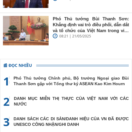
sắc'
Thụy Điển
Phó Thủ tướng Bùi Thanh Sơn:
Khẳng định vai trò điều phối, dẫn dắt
và tổ chức của Việt Nam trong việc
08:21 | 21/05/2025
đề cao chủ nghĩa đa phương, đoàn
kết quốc tế
📰 ĐỌC NHIỀU
1
Phó Thủ tướng Chính phủ, Bộ trưởng Ngoại giao Bùi
Thanh Sơn gặp với Tổng thư ký ASEAN Kao Kim Hourn
2
DANH MỤC MIỄN THỊ THỰC CỦA VIỆT NAM VỚI CÁC
NƯỚC
3
DANH SÁCH CÁC DI SẢN/DANH HIỆU CỦA VN ĐÃ ĐƯỢC
UNESCO CÔNG NHẬN/GHI DANH