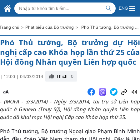
Skip to Main Content
BỘ NGOẠI GIAO VIỆT NAM
ENG
MINISTRY OF FOREIGN AFFAIRS
>
>
Phó Thủ tướng, Bộ trưởng dự Hội nghị cấp cao Khóa họp lần thứ 25 của Hội đồng Nhân quyền Liên hợp quốc
Trang chủ
Phát biểu của Bộ trưởng
Phó Thủ tướng, Bộ trưởng dự Hội
nghị cấp cao Khóa họp lần thứ 25 của
Hội đồng Nhân quyền Liên hợp quốc
| 12:00 | 04/03/2014
Thích
0
aA
- (MOFA - 3/3/2014) - Ngày 3/3/2014, tại trụ sở Liên hợp
quốc ở Geneva (Thụy Sỹ), Hội đồng Nhân quyền Liên hợp
quốc đã khai mạc Hội nghị Cấp cao Khóa họp thứ 25.
Phó Thủ tướng, Bộ trưởng Ngoại giao Phạm Bình Minh
dẫn đầu đoàn Việt Nam tham dự Hội nghị. Đây là lần