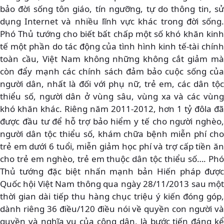
bảo đời sống tôn giáo, tín ngưỡng, tự do thông tin, sử
dụng Internet và nhiều lĩnh vực khác trong đời sống.
Phó Thủ tướng cho biết bất chấp một số khó khăn kinh
tế một phần do tác động của tình hình kinh tế-tài chính
toàn cầu, Việt Nam không những không cắt giảm mà
còn đẩy mạnh các chính sách đảm bảo cuộc sống của
người dân, nhất là đối với phụ nữ, trẻ em, các dân tộc
thiểu số, người dân ở vùng sâu, vùng xa và các vùng
khó khăn khác. Riêng năm 2011-2012, hơn 1 tỷ đôla đã
được đầu tư để hỗ trợ bảo hiểm y tế cho người nghèo,
người dân tộc thiểu số, khám chữa bệnh miễn phí cho
trẻ em dưới 6 tuổi, miễn giảm học phí và trợ cấp tiền ăn
cho trẻ em nghèo, trẻ em thuộc dân tộc thiểu số…. Phó
Thủ tướng đặc biệt nhấn mạnh bản Hiến pháp được
Quốc hội Việt Nam thông qua ngày 28/11/2013 sau một
thời gian dài tiếp thu hàng chục triệu ý kiến đóng góp,
dành riêng 36 điều/120 điều nói về quyền con người và
quyền và nghĩa vụ của công dân, là bước tiến đáng kể