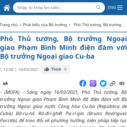
Skip to Main Content
BỘ NGOẠI GIAO VIỆT NAM
ENG
MINISTRY OF FOREIGN AFFAIRS
>
>
Phó Thủ tướng, Bộ trưởng Ngoại giao Phạm Bình Minh điện đàm với Bộ trưởng Ngoại giao Cu-ba
Trang chủ
Phát biểu của Bộ trưởng
Phó Thủ tướng, Bộ trưởng Ngoại
giao Phạm Bình Minh điện đàm với
Bộ trưởng Ngoại giao Cu-ba
| 12:00 | 16/03/2021
Thích
0
aA
- (MOFA) - Sáng ngày 16/03/2021, Phó Thủ tướng, Bộ
trưởng Ngoại giao Phạm Bình Minh đã điện đàm với Bộ
trưởng Ngoại giao nước Cộng hòa Cu-ba (República de
Cuba) Bờ-ru-nô Rô-đri-ghết Pa-ri-gia (Bruno Rodriguez
Parrilla) để trao đổi về phương hướng, biện pháp tiếp tục