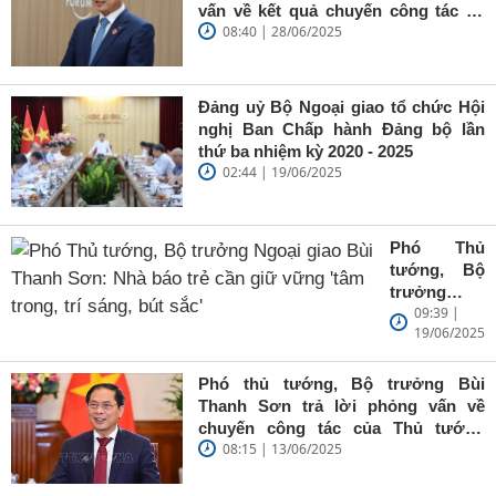
vấn về kết quả chuyến công tác tại
08:40 | 28/06/2025
Trung Quốc của Thủ tướng Chính
phủ Phạm Minh Chính
Đảng uỷ Bộ Ngoại giao tổ chức Hội
nghị Ban Chấp hành Đảng bộ lần
thứ ba nhiệm kỳ 2020 - 2025
02:44 | 19/06/2025
Phó Thủ
tướng, Bộ
trưởng
09:39 |
Ngoại giao
19/06/2025
Bùi Thanh
Sơn: Nhà
báo trẻ cần
Phó thủ tướng, Bộ trưởng Bùi
giữ vững
Thanh Sơn trả lời phỏng vấn về
'tâm trong,
chuyến công tác của Thủ tướng
trí sáng, bút
08:15 | 13/06/2025
Chính phủ đến Estonia, Pháp và
sắc'
Thụy Điển