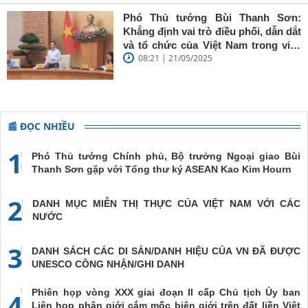
Phó Thủ tướng Bùi Thanh Sơn:
Khẳng định vai trò điều phối, dẫn dắt
và tổ chức của Việt Nam trong việc
08:21 | 21/05/2025
đề cao chủ nghĩa đa phương, đoàn
kết quốc tế
📰 ĐỌC NHIỀU
1
Phó Thủ tướng Chính phủ, Bộ trưởng Ngoại giao Bùi
Thanh Sơn gặp với Tổng thư ký ASEAN Kao Kim Hourn
2
DANH MỤC MIỄN THỊ THỰC CỦA VIỆT NAM VỚI CÁC
NƯỚC
3
DANH SÁCH CÁC DI SẢN/DANH HIỆU CỦA VN ĐÃ ĐƯỢC
UNESCO CÔNG NHẬN/GHI DANH
Phiên họp vòng XXX giai đoạn II cấp Chủ tịch Ủy ban
4
Liên họp phân giới cắm mốc biên giới trên đất liền Việt