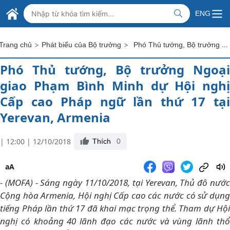
Skip to Main Content
BỘ NGOẠI GIAO VIỆT NAM
ENG
MINISTRY OF FOREIGN AFFAIRS
>
>
Phó Thủ tướng, Bộ trưởng Ngoại giao Phạm Bình Minh dự Hội nghị Cấp cao Pháp ngữ lần thứ 17 tại Yerevan, Armenia
Trang chủ
Phát biểu của Bộ trưởng
Phó Thủ tướng, Bộ trưởng Ngoại
giao Phạm Bình Minh dự Hội nghị
Cấp cao Pháp ngữ lần thứ 17 tại
Yerevan, Armenia
| 12:00 | 12/10/2018
Thích
0
aA
- (MOFA) - Sáng ngày 11/10/2018, tại Yerevan, Thủ đô nước
Cộng hòa Armenia, Hội nghị Cấp cao các nước có sử dụng
tiếng Pháp lần thứ 17 đã khai mạc trọng thể. Tham dự Hội
nghị có khoảng 40 lãnh đạo các nước và vùng lãnh thổ