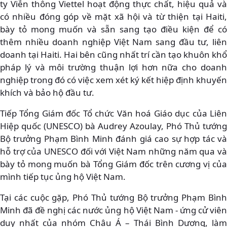
ty Viễn thông Viettel hoạt động thực chất, hiệu quả và
có nhiều đóng góp về mặt xã hội và từ thiện tại Haiti,
bày tỏ mong muốn và sẵn sang tạo điều kiện để có
thêm nhiều doanh nghiệp Việt Nam sang đầu tư, liên
doanh tại Haiti. Hai bên cũng nhất trí cần tạo khuôn khổ
pháp lý và môi trường thuận lợi hơn nữa cho doanh
nghiệp trong đó có việc xem xét ký kết hiệp định khuyến
khích và bảo hộ đầu tư.
Tiếp Tổng Giám đốc Tổ chức Văn hoá Giáo dục của Liên
Hiệp quốc (UNESCO) bà Audrey Azoulay, Phó Thủ tướng
Bộ trưởng Phạm Bình Minh đánh giá cao sự hợp tác và
hỗ trợ của UNESCO đối với Việt Nam những năm qua và
bày tỏ mong muốn bà Tổng Giám đốc trên cương vị của
mình tiếp tục ủng hộ Việt Nam.
Tại các cuộc gặp, Phó Thủ tướng Bộ trưởng Phạm Bình
Minh đã đề nghị các nước ủng hộ Việt Nam - ứng cử viên
duy nhất của nhóm Châu Á – Thái Bình Dương, làm