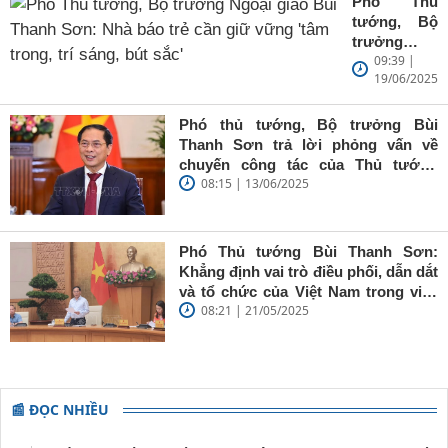
Phó Thủ
tướng, Bộ
trưởng
09:39 |
Ngoại giao
19/06/2025
Bùi Thanh
Sơn: Nhà
báo trẻ cần
Phó thủ tướng, Bộ trưởng Bùi
giữ vững
Thanh Sơn trả lời phỏng vấn về
'tâm trong,
chuyến công tác của Thủ tướng
trí sáng, bút
08:15 | 13/06/2025
Chính phủ đến Estonia, Pháp và
sắc'
Thụy Điển
Phó Thủ tướng Bùi Thanh Sơn:
Khẳng định vai trò điều phối, dẫn dắt
và tổ chức của Việt Nam trong việc
08:21 | 21/05/2025
đề cao chủ nghĩa đa phương, đoàn
kết quốc tế
📰 ĐỌC NHIỀU