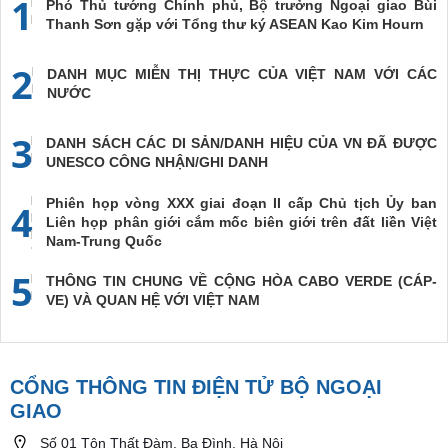
1
Phó Thủ tướng Chính phủ, Bộ trưởng Ngoại giao Bùi
Thanh Sơn gặp với Tổng thư ký ASEAN Kao Kim Hourn
2
DANH MỤC MIỄN THỊ THỰC CỦA VIỆT NAM VỚI CÁC
NƯỚC
3
DANH SÁCH CÁC DI SẢN/DANH HIỆU CỦA VN ĐÃ ĐƯỢC
UNESCO CÔNG NHẬN/GHI DANH
Phiên họp vòng XXX giai đoạn II cấp Chủ tịch Ủy ban
4
Liên họp phân giới cắm mốc biên giới trên đất liền Việt
Nam-Trung Quốc
5
THÔNG TIN CHUNG VỀ CỘNG HÒA CABO VERDE (CÁP-
VE) VÀ QUAN HỆ VỚI VIỆT NAM
CỔNG THÔNG TIN ĐIỆN TỬ BỘ NGOẠI
GIAO
Số 01 Tôn Thất Đàm, Ba Đình, Hà Nội