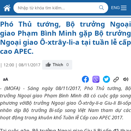
Skip to Main Content
BỘ NGOẠI GIAO VIỆT NAM
ENG
>
>
Phó Thủ tướng, Bộ trưởng Ngoại giao Phạm Bình Minh gặp Bộ trưởng Ngoại giao Ô-xtrây-li-a tại tuần lễ cấp cao APEC.
Trang chủ
Phát biểu của Bộ trưởng
MINISTRY OF FOREIGN AFFAIRS
Phó Thủ tướng, Bộ trưởng Ngoại
giao Phạm Bình Minh gặp Bộ trưởng
Ngoại giao Ô-xtrây-li-a tại tuần lễ cấp
cao APEC.
| 12:00 | 08/11/2017
Thích
0
aA
- (MOFA) - Sáng ngày 08/11/2017, Phó Thủ tướng, Bộ
trưởng Ngoại giao Phạm Bình Minh đã có cuộc gặp song
phương vớiBộ trưởng Ngoại giao Ô-xtrây-li-a Giu-li Bi-sốp
nhân dịp Bộ trưởng Bi-sốp sang Việt Nam tham dự các
hoạt động trong khuôn khổ Tuần lễ Cấp cao APEC 2017.
Tại cuộc gặp, Bộ trưởng Ngoại giao Giu-li Bi-sốp đã thay