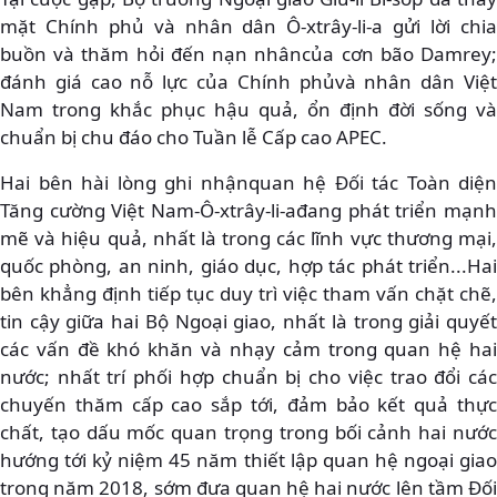
mặt Chính phủ và nhân dân Ô-xtrây-li-a gửi lời chia
buồn và thăm hỏi đến nạn nhâncủa cơn bão Damrey;
đánh giá cao nỗ lực của Chính phủvà nhân dân Việt
Nam trong khắc phục hậu quả, ổn định đời sống và
chuẩn bị chu đáo cho Tuần lễ Cấp cao APEC.
Hai bên hài lòng ghi nhậnquan hệ Đối tác Toàn diện
Tăng cường Việt Nam-Ô-xtrây-li-ađang phát triển mạnh
mẽ và hiệu quả, nhất là trong các lĩnh vực thương mại,
quốc phòng, an ninh, giáo dục, hợp tác phát triển...Hai
bên khẳng định tiếp tục duy trì việc tham vấn chặt chẽ,
tin cậy giữa hai Bộ Ngoại giao, nhất là trong giải quyết
các vấn đề khó khăn và nhạy cảm trong quan hệ hai
nước; nhất trí phối hợp chuẩn bị cho việc trao đổi các
chuyến thăm cấp cao sắp tới, đảm bảo kết quả thực
chất, tạo dấu mốc quan trọng trong bối cảnh hai nước
hướng tới kỷ niệm 45 năm thiết lập quan hệ ngoại giao
trong năm 2018, sớm đưa quan hệ hai nước lên tầm Đối