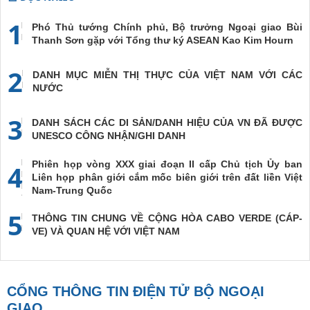
1
Phó Thủ tướng Chính phủ, Bộ trưởng Ngoại giao Bùi
Thanh Sơn gặp với Tổng thư ký ASEAN Kao Kim Hourn
2
DANH MỤC MIỄN THỊ THỰC CỦA VIỆT NAM VỚI CÁC
NƯỚC
3
DANH SÁCH CÁC DI SẢN/DANH HIỆU CỦA VN ĐÃ ĐƯỢC
UNESCO CÔNG NHẬN/GHI DANH
Phiên họp vòng XXX giai đoạn II cấp Chủ tịch Ủy ban
4
Liên họp phân giới cắm mốc biên giới trên đất liền Việt
Nam-Trung Quốc
5
THÔNG TIN CHUNG VỀ CỘNG HÒA CABO VERDE (CÁP-
VE) VÀ QUAN HỆ VỚI VIỆT NAM
CỔNG THÔNG TIN ĐIỆN TỬ BỘ NGOẠI
GIAO