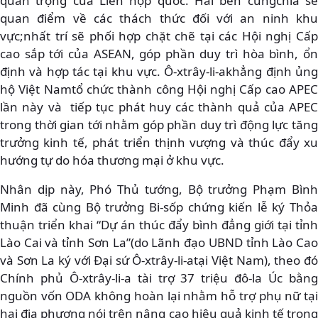
quan trọng của Liên hợp quốc. Hai bên cũngchia sẻ
quan điểm về các thách thức đối với an ninh khu
vực;nhất trí sẽ phối hợp chặt chẽ tại các Hội nghị Cấp
cao sắp tới của ASEAN, góp phần duy trì hòa bình, ổn
định và hợp tác tại khu vực. Ô-xtrây-li-akhẳng định ủng
hộ Việt Namtổ chức thành công Hội nghị Cấp cao APEC
lần này và tiếp tục phát huy các thành quả của APEC
trong thời gian tới nhằm góp phần duy trì động lực tăng
trưởng kinh tế, phát triển thịnh vượng và thúc đẩy xu
hướng tự do hóa thương mại ở khu vực.
Nhân dịp này, Phó Thủ tướng, Bộ trưởng Phạm Bình
Minh đã cùng Bộ trưởng Bi-sốp chứng kiến lễ ký Thỏa
thuận triển khai “Dự án thúc đẩy bình đẳng giới tại tỉnh
Lào Cai và tỉnh Sơn La”(do Lãnh đạo UBND tỉnh Lào Cao
và Sơn La ký với Đại sứ Ô-xtrây-li-atại Việt Nam), theo đó
Chính phủ Ô-xtrây-li-a tài trợ 37 triệu đô-la Úc bằng
nguồn vốn ODA không hoàn lại nhằm hỗ trợ phụ nữ tại
hai địa phương nói trên nâng cao hiệu quả kinh tế trong