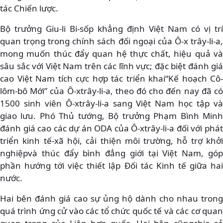
tác Chiến lược.
Bộ trưởng Giu-li Bi-sốp khẳng định Việt Nam có vị trí
quan trọng trong chính sách đối ngoại của Ô-x trây-li-a,
mong muốn thúc đẩy quan hệ thực chất, hiệu quả và
sâu sắc với Việt Nam trên các lĩnh vực; đặc biệt đánh giá
cao Việt Nam tích cực hợp tác triển khai“Kế hoạch Cô-
lôm-bô Mới” của Ô-xtrây-li-a, theo đó cho đến nay đã có
1500 sinh viên Ô-xtrây-li-a sang Việt Nam học tập và
giao lưu. Phó Thủ tướng, Bộ trưởng Phạm Bình Minh
đánh giá cao các dự án ODA của Ô-xtrây-li-a đối với phát
triển kinh tế-xã hội, cải thiện môi trường, hỗ trợ khởi
nghiệpvà thúc đẩy bình đẳng giới tại Việt Nam, góp
phần hướng tới việc thiết lập Đối tác Kinh tế giữa hai
nước.
Hai bên đánh giá cao sự ủng hộ dành cho nhau trong
quá trình ứng cử vào các tổ chức quốc tế và các cơ quan