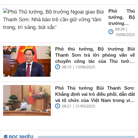
Phó Thủ
tướng, Bộ
trưởng
09:39 |
Ngoại giao
19/06/2025
Bùi Thanh
Sơn: Nhà
báo trẻ cần
Phó thủ tướng, Bộ trưởng Bùi
giữ vững
Thanh Sơn trả lời phỏng vấn về
'tâm trong,
chuyến công tác của Thủ tướng
trí sáng, bút
08:15 | 13/06/2025
Chính phủ đến Estonia, Pháp và
sắc'
Thụy Điển
Phó Thủ tướng Bùi Thanh Sơn:
Khẳng định vai trò điều phối, dẫn dắt
và tổ chức của Việt Nam trong việc
08:21 | 21/05/2025
đề cao chủ nghĩa đa phương, đoàn
kết quốc tế
📰 ĐỌC NHIỀU