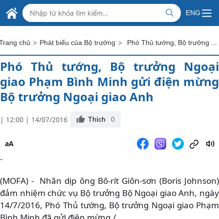
Skip to Main Content
BỘ NGOẠI GIAO VIỆT NAM
ENG
MINISTRY OF FOREIGN AFFAIRS
>
>
Phó Thủ tướng, Bộ trưởng Ngoại giao Phạm Bình Minh gửi điện mừng Bộ trưởng Ngoại giao Anh
Trang chủ
Phát biểu của Bộ trưởng
Phó Thủ tướng, Bộ trưởng Ngoại
giao Phạm Bình Minh gửi điện mừng
Bộ trưởng Ngoại giao Anh
| 12:00 | 14/07/2016
Thích
0
aA
-
(MOFA) - Nhân dịp ông Bô-rít Giôn-sơn (Boris Johnson)
đảm nhiệm chức vụ Bộ trưởng Bộ Ngoại giao Anh, ngày
14/7/2016, Phó Thủ tướng, Bộ trưởng Ngoại giao Phạm
Bình Minh đã gửi điện mừng./.