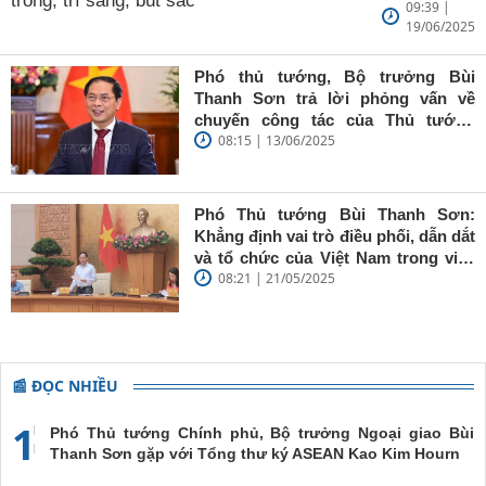
09:39 |
Ngoại giao
19/06/2025
Bùi Thanh
Sơn: Nhà
báo trẻ cần
Phó thủ tướng, Bộ trưởng Bùi
giữ vững
Thanh Sơn trả lời phỏng vấn về
'tâm trong,
chuyến công tác của Thủ tướng
trí sáng, bút
08:15 | 13/06/2025
Chính phủ đến Estonia, Pháp và
sắc'
Thụy Điển
Phó Thủ tướng Bùi Thanh Sơn:
Khẳng định vai trò điều phối, dẫn dắt
và tổ chức của Việt Nam trong việc
08:21 | 21/05/2025
đề cao chủ nghĩa đa phương, đoàn
kết quốc tế
📰 ĐỌC NHIỀU
1
Phó Thủ tướng Chính phủ, Bộ trưởng Ngoại giao Bùi
Thanh Sơn gặp với Tổng thư ký ASEAN Kao Kim Hourn