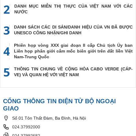
2
DANH MỤC MIỄN THỊ THỰC CỦA VIỆT NAM VỚI CÁC
NƯỚC
3
DANH SÁCH CÁC DI SẢN/DANH HIỆU CỦA VN ĐÃ ĐƯỢC
UNESCO CÔNG NHẬN/GHI DANH
Phiên họp vòng XXX giai đoạn II cấp Chủ tịch Ủy ban
4
Liên họp phân giới cắm mốc biên giới trên đất liền Việt
Nam-Trung Quốc
5
THÔNG TIN CHUNG VỀ CỘNG HÒA CABO VERDE (CÁP-
VE) VÀ QUAN HỆ VỚI VIỆT NAM
CỔNG THÔNG TIN ĐIỆN TỬ BỘ NGOẠI
GIAO
Số 01 Tôn Thất Đàm, Ba Đình, Hà Nội
024.37992000
024.37992682