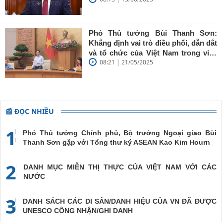
sắc'
Thụy Điển
Phó Thủ tướng Bùi Thanh Sơn:
Khẳng định vai trò điều phối, dẫn dắt
và tổ chức của Việt Nam trong việc
08:21 | 21/05/2025
đề cao chủ nghĩa đa phương, đoàn
kết quốc tế
📰 ĐỌC NHIỀU
1
Phó Thủ tướng Chính phủ, Bộ trưởng Ngoại giao Bùi
Thanh Sơn gặp với Tổng thư ký ASEAN Kao Kim Hourn
2
DANH MỤC MIỄN THỊ THỰC CỦA VIỆT NAM VỚI CÁC
NƯỚC
3
DANH SÁCH CÁC DI SẢN/DANH HIỆU CỦA VN ĐÃ ĐƯỢC
UNESCO CÔNG NHẬN/GHI DANH