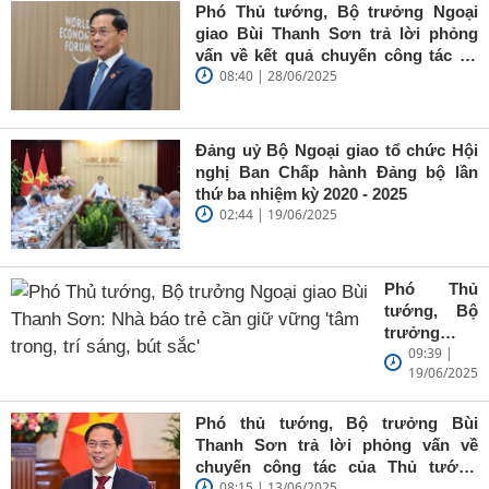
Phó Thủ tướng, Bộ trưởng Ngoại
giao Bùi Thanh Sơn trả lời phỏng
vấn về kết quả chuyến công tác tại
08:40 | 28/06/2025
Trung Quốc của Thủ tướng Chính
phủ Phạm Minh Chính
Đảng uỷ Bộ Ngoại giao tổ chức Hội
nghị Ban Chấp hành Đảng bộ lần
thứ ba nhiệm kỳ 2020 - 2025
02:44 | 19/06/2025
Phó Thủ
tướng, Bộ
trưởng
09:39 |
Ngoại giao
19/06/2025
Bùi Thanh
Sơn: Nhà
báo trẻ cần
Phó thủ tướng, Bộ trưởng Bùi
giữ vững
Thanh Sơn trả lời phỏng vấn về
'tâm trong,
chuyến công tác của Thủ tướng
trí sáng, bút
08:15 | 13/06/2025
Chính phủ đến Estonia, Pháp và