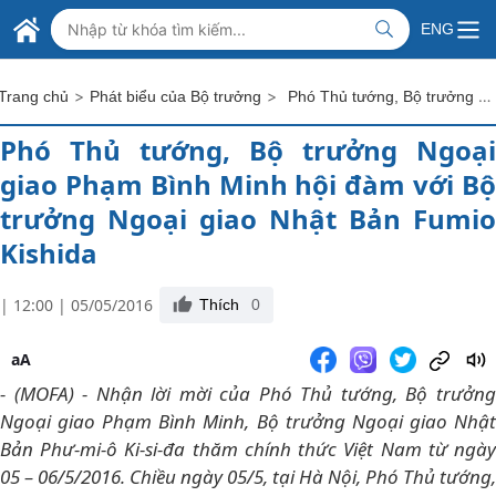
Skip to Main Content
BỘ NGOẠI GIAO VIỆT NAM
ENG
MINISTRY OF FOREIGN AFFAIRS
>
>
Phó Thủ tướng, Bộ trưởng Ngoại giao Phạm Bình Minh hội đàm với Bộ trưởng Ngoại giao Nhật Bản Fumio Kishida
Trang chủ
Phát biểu của Bộ trưởng
Phó Thủ tướng, Bộ trưởng Ngoại
giao Phạm Bình Minh hội đàm với Bộ
trưởng Ngoại giao Nhật Bản Fumio
Kishida
| 12:00 | 05/05/2016
Thích
0
aA
- (MOFA) - Nhận lời mời của Phó Thủ tướng, Bộ trưởng
Ngoại giao Phạm Bình Minh, Bộ trưởng Ngoại giao Nhật
Bản Phư-mi-ô Ki-si-đa thăm chính thức Việt Nam từ ngày
05 – 06/5/2016. Chiều ngày 05/5, tại Hà Nội, Phó Thủ tướng,