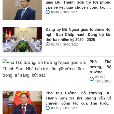
giao Bùi Thanh Sơn trả lời phỏng
vấn về kết quả chuyến công tác tại
08:40 | 28/06/2025
Trung Quốc của Thủ tướng Chính
phủ Phạm Minh Chính
Đảng uỷ Bộ Ngoại giao tổ chức Hội
nghị Ban Chấp hành Đảng bộ lần
thứ ba nhiệm kỳ 2020 - 2025
02:44 | 19/06/2025
Phó Thủ
tướng, Bộ
trưởng
09:39 |
Ngoại giao
19/06/2025
Bùi Thanh
Sơn: Nhà
báo trẻ cần
Phó thủ tướng, Bộ trưởng Bùi
giữ vững
Thanh Sơn trả lời phỏng vấn về
'tâm trong,
chuyến công tác của Thủ tướng
trí sáng, bút
08:15 | 13/06/2025
Chính phủ đến Estonia, Pháp và
sắc'
Thụy Điển