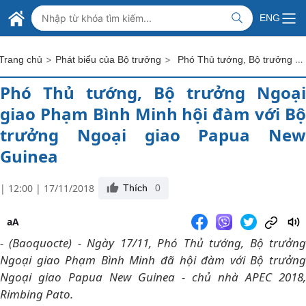
Skip to Main Content
BỘ NGOẠI GIAO VIỆT NAM
ENG
MINISTRY OF FOREIGN AFFAIRS
>
>
Phó Thủ tướng, Bộ trưởng Ngoại giao Phạm Bình Minh hội đàm với Bộ trưởng Ngoại giao Papua New Guinea
Trang chủ
Phát biểu của Bộ trưởng
Phó Thủ tướng, Bộ trưởng Ngoại
giao Phạm Bình Minh hội đàm với Bộ
trưởng Ngoại giao Papua New
Guinea
| 12:00 | 17/11/2018
Thích
0
aA
- (Baoquocte) - Ngày 17/11, Phó Thủ tướng, Bộ trưởng
Ngoại giao Phạm Bình Minh đã hội đàm với Bộ trưởng
Ngoại giao Papua New Guinea - chủ nhà APEC 2018,
Rimbing Pato.