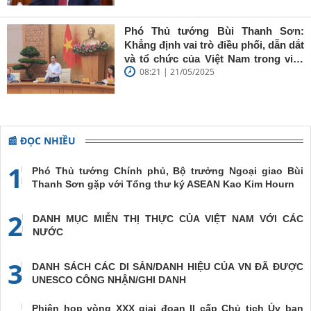
Phó Thủ tướng Bùi Thanh Sơn:
Khẳng định vai trò điều phối, dẫn dắt
và tổ chức của Việt Nam trong việc
08:21 | 21/05/2025
đề cao chủ nghĩa đa phương, đoàn
kết quốc tế
📰 ĐỌC NHIỀU
1
Phó Thủ tướng Chính phủ, Bộ trưởng Ngoại giao Bùi
Thanh Sơn gặp với Tổng thư ký ASEAN Kao Kim Hourn
2
DANH MỤC MIỄN THỊ THỰC CỦA VIỆT NAM VỚI CÁC
NƯỚC
3
DANH SÁCH CÁC DI SẢN/DANH HIỆU CỦA VN ĐÃ ĐƯỢC
UNESCO CÔNG NHẬN/GHI DANH
Phiên họp vòng XXX giai đoạn II cấp Chủ tịch Ủy ban