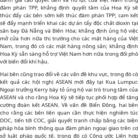
đàm phán TPP, khẳng định quyết tâm của Hoa Kỳ sẽ
thúc đẩy các bên sớm kết thúc đàm phán TPP; cam kết
sẽ đẩy mạnh triển khai các dự án tẩy độc chất dioxin tại
sân bay Đà Nẵng và Biên Hòa; khẳng định ủng hộ việc
mở cửa hơn nữa thị trường cho các mặt hàng của Việt
Nam, trong đó có các mặt hàng nông sản; khẳng định
Hoa Kỳ sẵn sàng hỗ trợ Việt Nam hơn nữa trong đối phó
với biến đổi khí hậu.
Hai bên cũng trao đổi về các vấn đề khu vực, trong đó có
kết quả các hội nghị ASEAN mới đây tại Kua Lumpur.
Ngoại trưởng Kerry bày tỏ ủng hộ vai trò trung tâm của
ASEAN và cho rằng Hoa Kỳ sẽ tiếp tục phối hợp để tăng
cường đoàn kết ASEAN. Về vấn đề Biển Đông, hai bên
cho rằng các bên liên quan cần thực hiện nghiêm túc
DOC, tiến tới COC, giải quyết tranh chấp bằng các biện
pháp hòa bình thông qua đàm phán ngoại giao trên cơ
sở luật pháp quốc tế, trong đó có Công ước Liên hợp