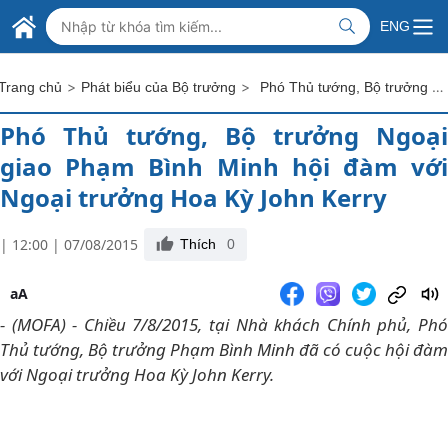
Skip to Main Content
BỘ NGOẠI GIAO VIỆT NAM
ENG
MINISTRY OF FOREIGN AFFAIRS
>
>
Phó Thủ tướng, Bộ trưởng Ngoại giao Phạm Bình Minh hội đàm với Ngoại trưởng Hoa Kỳ John Kerry
Trang chủ
Phát biểu của Bộ trưởng
Phó Thủ tướng, Bộ trưởng Ngoại
giao Phạm Bình Minh hội đàm với
Ngoại trưởng Hoa Kỳ John Kerry
| 12:00 | 07/08/2015
Thích
0
aA
- (MOFA) - Chiều 7/8/2015, tại Nhà khách Chính phủ, Phó
Thủ tướng, Bộ trưởng Phạm Bình Minh đã có cuộc hội đàm
với Ngoại trưởng Hoa Kỳ John Kerry.