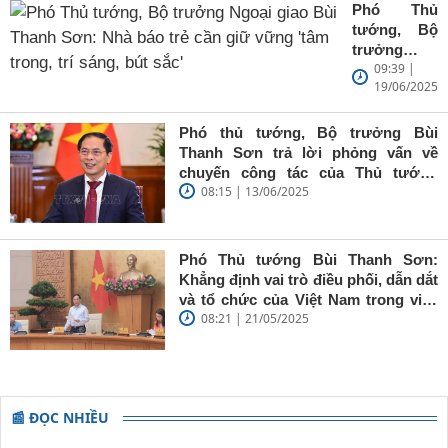
Phó Thủ
tướng, Bộ
trưởng
09:39 |
Ngoại giao
19/06/2025
Bùi Thanh
Sơn: Nhà
báo trẻ cần
Phó thủ tướng, Bộ trưởng Bùi
giữ vững
Thanh Sơn trả lời phỏng vấn về
'tâm trong,
chuyến công tác của Thủ tướng
trí sáng, bút
08:15 | 13/06/2025
Chính phủ đến Estonia, Pháp và
sắc'
Thụy Điển
Phó Thủ tướng Bùi Thanh Sơn:
Khẳng định vai trò điều phối, dẫn dắt
và tổ chức của Việt Nam trong việc
08:21 | 21/05/2025
đề cao chủ nghĩa đa phương, đoàn
kết quốc tế
📰 ĐỌC NHIỀU