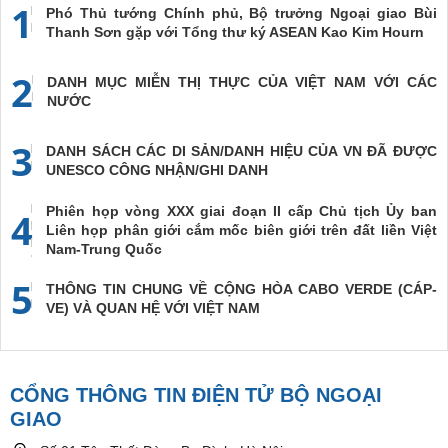
1
Phó Thủ tướng Chính phủ, Bộ trưởng Ngoại giao Bùi
Thanh Sơn gặp với Tổng thư ký ASEAN Kao Kim Hourn
2
DANH MỤC MIỄN THỊ THỰC CỦA VIỆT NAM VỚI CÁC
NƯỚC
3
DANH SÁCH CÁC DI SẢN/DANH HIỆU CỦA VN ĐÃ ĐƯỢC
UNESCO CÔNG NHẬN/GHI DANH
Phiên họp vòng XXX giai đoạn II cấp Chủ tịch Ủy ban
4
Liên họp phân giới cắm mốc biên giới trên đất liền Việt
Nam-Trung Quốc
5
THÔNG TIN CHUNG VỀ CỘNG HÒA CABO VERDE (CÁP-
VE) VÀ QUAN HỆ VỚI VIỆT NAM
CỔNG THÔNG TIN ĐIỆN TỬ BỘ NGOẠI
GIAO