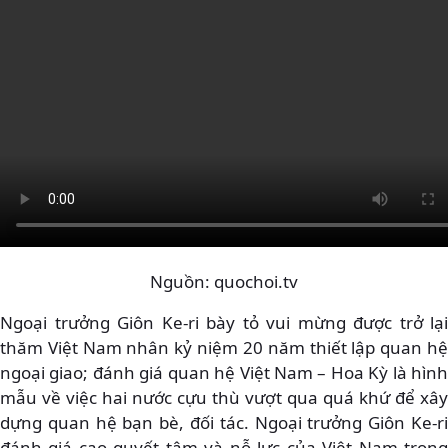
Nguồn: quochoi.tv
Ngoại trưởng Giôn Ke-ri bày tỏ vui mừng được trở lại
thăm Việt Nam nhân kỷ niệm 20 năm thiết lập quan hệ
ngoại giao; đánh giá quan hệ Việt Nam – Hoa Kỳ là hình
mẫu về việc hai nước cựu thù vượt qua quá khứ để xây
dựng quan hệ bạn bè, đối tác. Ngoại trưởng Giôn Ke-ri
đánh giá cao quyết tâm và nỗ lực của Việt Nam trong