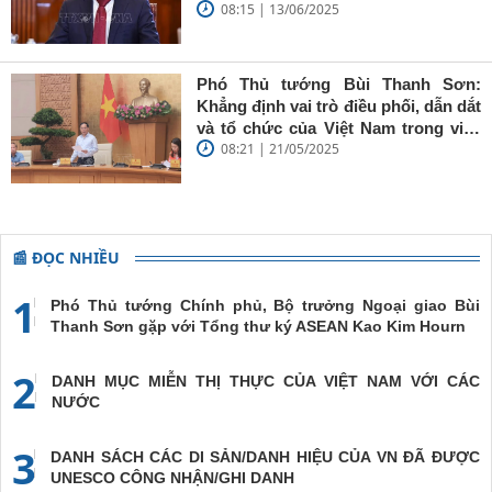
trí sáng, bút
08:15 | 13/06/2025
Chính phủ đến Estonia, Pháp và
sắc'
Thụy Điển
Phó Thủ tướng Bùi Thanh Sơn:
Khẳng định vai trò điều phối, dẫn dắt
và tổ chức của Việt Nam trong việc
08:21 | 21/05/2025
đề cao chủ nghĩa đa phương, đoàn
kết quốc tế
📰 ĐỌC NHIỀU
1
Phó Thủ tướng Chính phủ, Bộ trưởng Ngoại giao Bùi
Thanh Sơn gặp với Tổng thư ký ASEAN Kao Kim Hourn
2
DANH MỤC MIỄN THỊ THỰC CỦA VIỆT NAM VỚI CÁC
NƯỚC
3
DANH SÁCH CÁC DI SẢN/DANH HIỆU CỦA VN ĐÃ ĐƯỢC
UNESCO CÔNG NHẬN/GHI DANH