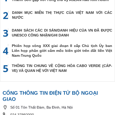
2
DANH MỤC MIỄN THỊ THỰC CỦA VIỆT NAM VỚI CÁC
NƯỚC
3
DANH SÁCH CÁC DI SẢN/DANH HIỆU CỦA VN ĐÃ ĐƯỢC
UNESCO CÔNG NHẬN/GHI DANH
Phiên họp vòng XXX giai đoạn II cấp Chủ tịch Ủy ban
4
Liên họp phân giới cắm mốc biên giới trên đất liền Việt
Nam-Trung Quốc
5
THÔNG TIN CHUNG VỀ CỘNG HÒA CABO VERDE (CÁP-
VE) VÀ QUAN HỆ VỚI VIỆT NAM
CỔNG THÔNG TIN ĐIỆN TỬ BỘ NGOẠI
GIAO
Số 01 Tôn Thất Đàm, Ba Đình, Hà Nội
024.37992000