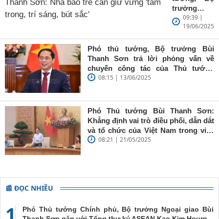
trưởng
09:39 |
Ngoại giao
19/06/2025
Bùi Thanh
Sơn: Nhà
báo trẻ cần
Phó thủ tướng, Bộ trưởng Bùi
giữ vững
Thanh Sơn trả lời phỏng vấn về
'tâm trong,
chuyến công tác của Thủ tướng
trí sáng, bút
08:15 | 13/06/2025
Chính phủ đến Estonia, Pháp và
sắc'
Thụy Điển
Phó Thủ tướng Bùi Thanh Sơn:
Khẳng định vai trò điều phối, dẫn dắt
và tổ chức của Việt Nam trong việc
08:21 | 21/05/2025
đề cao chủ nghĩa đa phương, đoàn
kết quốc tế
📰 ĐỌC NHIỀU
1
Phó Thủ tướng Chính phủ, Bộ trưởng Ngoại giao Bùi
Thanh Sơn gặp với Tổng thư ký ASEAN Kao Kim Hourn