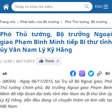
Skip to Main Content
BỘ NGOẠI GIAO VIỆT NAM
ENG
MINISTRY OF FOREIGN AFFAIRS
>
>
Phó Thủ tướng, Bộ trưởng Ngoại giao Phạm Bình Minh tiếp Bí thư tỉnh ủy Vân Nam Lý Kỷ Hằng
Trang chủ
Phát biểu của Bộ trưởng
Phó Thủ tướng, Bộ trưởng Ngoại
giao Phạm Bình Minh tiếp Bí thư tỉnh
ủy Vân Nam Lý Kỷ Hằng
| 12:00 | 06/11/2015
Thích
0
aA
- (MOFA) - Ngày 06/11/2015, tại Trụ sở Bộ Ngoại giao, Phó
Thủ tướng Chính phủ, Bộ trưởng Ngoại giao Phạm Bình
Minh đã tiếp Đoàn đại biểu tỉnh Vân Nam do Bí thư tỉnh ủy
Lý Kỷ Hằng, dẫn đầu đang có chuyến thăm và làm việc tại
Việt Nam.