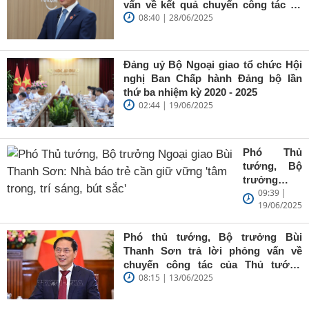
vấn về kết quả chuyến công tác tại
08:40 | 28/06/2025
Trung Quốc của Thủ tướng Chính
phủ Phạm Minh Chính
Đảng uỷ Bộ Ngoại giao tổ chức Hội
nghị Ban Chấp hành Đảng bộ lần
thứ ba nhiệm kỳ 2020 - 2025
02:44 | 19/06/2025
Phó Thủ
tướng, Bộ
trưởng
09:39 |
Ngoại giao
19/06/2025
Bùi Thanh
Sơn: Nhà
báo trẻ cần
Phó thủ tướng, Bộ trưởng Bùi
giữ vững
Thanh Sơn trả lời phỏng vấn về
'tâm trong,
chuyến công tác của Thủ tướng
trí sáng, bút
08:15 | 13/06/2025
Chính phủ đến Estonia, Pháp và
sắc'
Thụy Điển