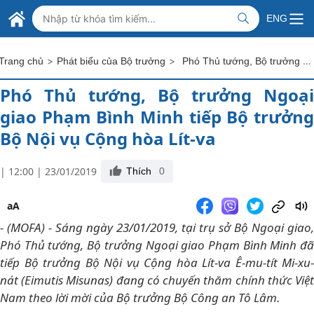
Skip to Main Content
BỘ NGOẠI GIAO VIỆT NAM
ENG
MINISTRY OF FOREIGN AFFAIRS
>
>
Phó Thủ tướng, Bộ trưởng Ngoại giao Phạm Bình Minh tiếp Bộ trưởng Bộ Nội vụ Cộng hòa Lít-va
Trang chủ
Phát biểu của Bộ trưởng
Phó Thủ tướng, Bộ trưởng Ngoại
giao Phạm Bình Minh tiếp Bộ trưởng
Bộ Nội vụ Cộng hòa Lít-va
| 12:00 | 23/01/2019
Thích
0
aA
- (MOFA) - Sáng ngày 23/01/2019, tại trụ sở Bộ Ngoại giao,
Phó Thủ tướng, Bộ trưởng Ngoại giao Phạm Bình Minh đã
tiếp Bộ trưởng Bộ Nội vụ Cộng hòa Lít-va Ê-mu-tít Mi-xu-
nát (Eimutis Misunas) đang có chuyến thăm chính thức Việt
Nam theo lời mời của Bộ trưởng Bộ Công an Tô Lâm.