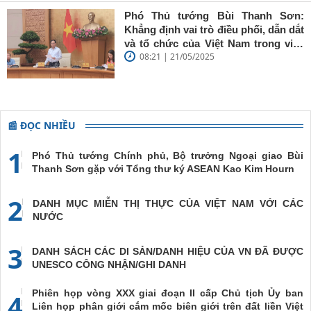
Phó Thủ tướng Bùi Thanh Sơn:
Khẳng định vai trò điều phối, dẫn dắt
và tổ chức của Việt Nam trong việc
08:21 | 21/05/2025
đề cao chủ nghĩa đa phương, đoàn
kết quốc tế
📰 ĐỌC NHIỀU
1
Phó Thủ tướng Chính phủ, Bộ trưởng Ngoại giao Bùi
Thanh Sơn gặp với Tổng thư ký ASEAN Kao Kim Hourn
2
DANH MỤC MIỄN THỊ THỰC CỦA VIỆT NAM VỚI CÁC
NƯỚC
3
DANH SÁCH CÁC DI SẢN/DANH HIỆU CỦA VN ĐÃ ĐƯỢC
UNESCO CÔNG NHẬN/GHI DANH
Phiên họp vòng XXX giai đoạn II cấp Chủ tịch Ủy ban
4
Liên họp phân giới cắm mốc biên giới trên đất liền Việt