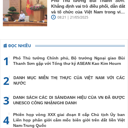
Phó Thủ tướng Bùi Thanh Sơn:
Khẳng định vai trò điều phối, dẫn dắt
và tổ chức của Việt Nam trong việc
08:21 | 21/05/2025
đề cao chủ nghĩa đa phương, đoàn
kết quốc tế
📰 ĐỌC NHIỀU
1
Phó Thủ tướng Chính phủ, Bộ trưởng Ngoại giao Bùi
Thanh Sơn gặp với Tổng thư ký ASEAN Kao Kim Hourn
2
DANH MỤC MIỄN THỊ THỰC CỦA VIỆT NAM VỚI CÁC
NƯỚC
3
DANH SÁCH CÁC DI SẢN/DANH HIỆU CỦA VN ĐÃ ĐƯỢC
UNESCO CÔNG NHẬN/GHI DANH
Phiên họp vòng XXX giai đoạn II cấp Chủ tịch Ủy ban
4
Liên họp phân giới cắm mốc biên giới trên đất liền Việt
Nam-Trung Quốc