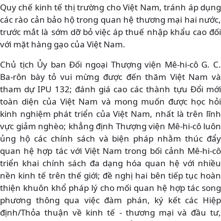
Quy chế kinh tế thị trường cho Việt Nam, tránh áp dụng
các rào cản bảo hộ trong quan hệ thương mại hai nước,
trước mắt là sớm dỡ bỏ việc áp thuế nhập khẩu cao đối
với mặt hàng gạo của Việt Nam.
Chủ tịch Ủy ban Đối ngoại Thượng viện Mê-hi-cô G. C.
Ba-rôn bày tỏ vui mừng được đến thăm Việt Nam và
tham dự IPU 132; đánh giá cao các thành tựu Đổi mới
toàn diện của Việt Nam và mong muốn được học hỏi
kinh nghiệm phát triển của Việt Nam, nhất là trên lĩnh
vực giảm nghèo; khẳng định Thượng viện Mê-hi-cô luôn
ủng hộ các chính sách và biện pháp nhằm thúc đẩy
quan hệ hợp tác với Việt Nam trong bối cảnh Mê-hi-cô
triển khai chính sách đa dạng hóa quan hệ với nhiều
nền kinh tế trên thế giới; đề nghị hai bên tiếp tục hoàn
thiện khuôn khổ pháp lý cho mối quan hệ hợp tác song
phương thông qua việc đàm phán, ký kết các Hiệp
định/Thỏa thuận về kinh tế - thương mại và đầu tư,