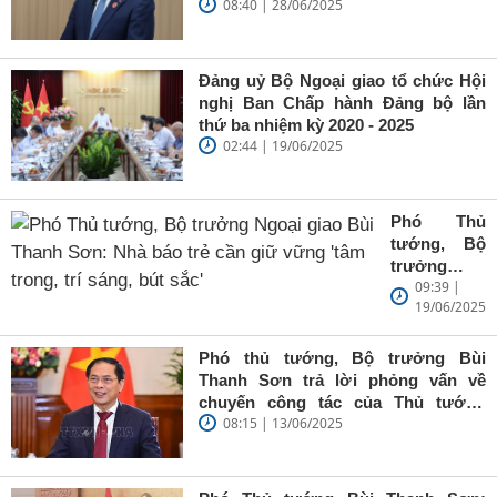
08:40 | 28/06/2025
Trung Quốc của Thủ tướng Chính
phủ Phạm Minh Chính
Đảng uỷ Bộ Ngoại giao tổ chức Hội
nghị Ban Chấp hành Đảng bộ lần
thứ ba nhiệm kỳ 2020 - 2025
02:44 | 19/06/2025
Phó Thủ
tướng, Bộ
trưởng
09:39 |
Ngoại giao
19/06/2025
Bùi Thanh
Sơn: Nhà
báo trẻ cần
Phó thủ tướng, Bộ trưởng Bùi
giữ vững
Thanh Sơn trả lời phỏng vấn về
'tâm trong,
chuyến công tác của Thủ tướng
trí sáng, bút
08:15 | 13/06/2025
Chính phủ đến Estonia, Pháp và
sắc'
Thụy Điển