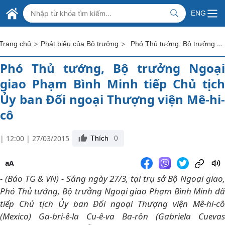
Skip to Main Content
BỘ NGOẠI GIAO VIỆT NAM
ENG
MINISTRY OF FOREIGN AFFAIRS
>
>
Phó Thủ tướng, Bộ trưởng Ngoại giao Phạm Bình Minh tiếp Chủ tịch Ủy ban Đối ngoại Thượng viện Mê-hi-cô
Trang chủ
Phát biểu của Bộ trưởng
Phó Thủ tướng, Bộ trưởng Ngoại
giao Phạm Bình Minh tiếp Chủ tịch
Ủy ban Đối ngoại Thượng viện Mê-hi-
cô
| 12:00 | 27/03/2015
Thích
0
aA
- (Báo TG & VN) - Sáng ngày 27/3, tại trụ sở Bộ Ngoại giao,
Phó Thủ tướng, Bộ trưởng Ngoại giao Phạm Bình Minh đã
tiếp Chủ tịch Ủy ban Đối ngoại Thượng viện Mê-hi-cô
(Mexico) Ga-bri-ê-la Cu-ê-va Ba-rôn (Gabriela Cuevas