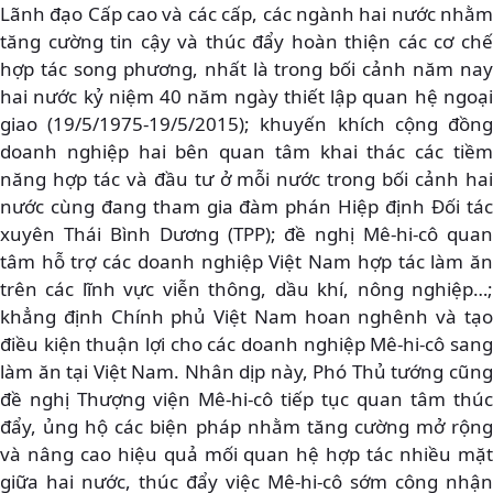
Lãnh đạo Cấp cao và các cấp, các ngành hai nước nhằm
tăng cường tin cậy và thúc đẩy hoàn thiện các cơ chế
hợp tác song phương, nhất là trong bối cảnh năm nay
hai nước kỷ niệm 40 năm ngày thiết lập quan hệ ngoại
giao (19/5/1975-19/5/2015); khuyến khích cộng đồng
doanh nghiệp hai bên quan tâm khai thác các tiềm
năng hợp tác và đầu tư ở mỗi nước trong bối cảnh hai
nước cùng đang tham gia đàm phán Hiệp định Đối tác
xuyên Thái Bình Dương (TPP); đề nghị Mê-hi-cô quan
tâm hỗ trợ các doanh nghiệp Việt Nam hợp tác làm ăn
trên các lĩnh vực viễn thông, dầu khí, nông nghiệp…;
khẳng định Chính phủ Việt Nam hoan nghênh và tạo
điều kiện thuận lợi cho các doanh nghiệp Mê-hi-cô sang
làm ăn tại Việt Nam. Nhân dịp này, Phó Thủ tướng cũng
đề nghị Thượng viện Mê-hi-cô tiếp tục quan tâm thúc
đẩy, ủng hộ các biện pháp nhằm tăng cường mở rộng
và nâng cao hiệu quả mối quan hệ hợp tác nhiều mặt
giữa hai nước, thúc đẩy việc Mê-hi-cô sớm công nhận