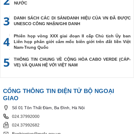
2
NƯỚC
3
DANH SÁCH CÁC DI SẢN/DANH HIỆU CỦA VN ĐÃ ĐƯỢC
UNESCO CÔNG NHẬN/GHI DANH
Phiên họp vòng XXX giai đoạn II cấp Chủ tịch Ủy ban
4
Liên họp phân giới cắm mốc biên giới trên đất liền Việt
Nam-Trung Quốc
5
THÔNG TIN CHUNG VỀ CỘNG HÒA CABO VERDE (CÁP-
VE) VÀ QUAN HỆ VỚI VIỆT NAM
CỔNG THÔNG TIN ĐIỆN TỬ BỘ NGOẠI
GIAO
Số 01 Tôn Thất Đàm, Ba Đình, Hà Nội
024.37992000
024.37992682
Banbientap@mofa.gov.vn