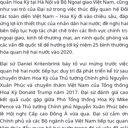
quán Hoa Kỳ tại Hà Nội và Bộ Ngoại giao Việt Nam, cũng
như vai trò của Đại sứ trong việc thúc đẩy quan hệ Đối
tác toàn diện Việt Nam – Hoa Kỳ đi vào chiều sâu, đáp
ứng lợi ích thiết thực của nhân dân hai nước; đề nghị hai
bên tiếp tục hợp tác chặt chẽ trên các lĩnh vực chính trị-
ngoại giao, kinh tế-thương mại, an ninh-quốc phòng và
các vấn đề quốc tế dể hướng tới kỷ niệm 25 bình thường
hóa quan hệ hai nước vào 2020.
Đại sứ Daniel Kritenbrink bày tỏ vui mừng trước việc
quan hệ hai nước tiếp tục duy trì đà phát triển kể từ sau
chuyến thăm Hoa Kỳ của Thủ tướng Chính phủ Nguyễn
Xuân Phúc và chuyến thăm Việt Nam của Tổng thống
Hoa Kỳ Donald Trump năm 2017. Đại sứ đánh giá cao
kết quả cuộc gặp giữa Phó Tổng thống Hoa Kỳ Mike
Pence và Thủ tướng Chính phủ Nguyễn Xuân Phúc bên
lề Hội nghị Cấp cao Đông Á vừa qua. Đại sứ cảm ơn
Chính phủ và các Bộ ngành của Việt Nam tiếp tục quan
tâm thúc đẩy quan hệ hai nước trong đó có việc đã giải