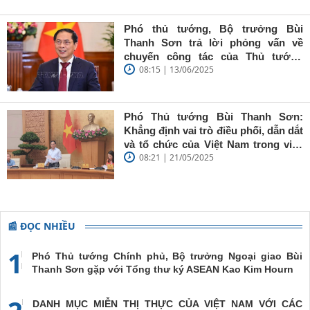
Sơn: Nhà
báo trẻ cần
Phó thủ tướng, Bộ trưởng Bùi
giữ vững
Thanh Sơn trả lời phỏng vấn về
'tâm trong,
chuyến công tác của Thủ tướng
trí sáng, bút
08:15 | 13/06/2025
Chính phủ đến Estonia, Pháp và
sắc'
Thụy Điển
Phó Thủ tướng Bùi Thanh Sơn:
Khẳng định vai trò điều phối, dẫn dắt
và tổ chức của Việt Nam trong việc
08:21 | 21/05/2025
đề cao chủ nghĩa đa phương, đoàn
kết quốc tế
📰 ĐỌC NHIỀU
1
Phó Thủ tướng Chính phủ, Bộ trưởng Ngoại giao Bùi
Thanh Sơn gặp với Tổng thư ký ASEAN Kao Kim Hourn
DANH MỤC MIỄN THỊ THỰC CỦA VIỆT NAM VỚI CÁC