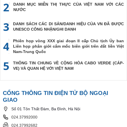
2
DANH MỤC MIỄN THỊ THỰC CỦA VIỆT NAM VỚI CÁC
NƯỚC
3
DANH SÁCH CÁC DI SẢN/DANH HIỆU CỦA VN ĐÃ ĐƯỢC
UNESCO CÔNG NHẬN/GHI DANH
Phiên họp vòng XXX giai đoạn II cấp Chủ tịch Ủy ban
4
Liên họp phân giới cắm mốc biên giới trên đất liền Việt
Nam-Trung Quốc
5
THÔNG TIN CHUNG VỀ CỘNG HÒA CABO VERDE (CÁP-
VE) VÀ QUAN HỆ VỚI VIỆT NAM
CỔNG THÔNG TIN ĐIỆN TỬ BỘ NGOẠI
GIAO
Số 01 Tôn Thất Đàm, Ba Đình, Hà Nội
024.37992000
024.37992682