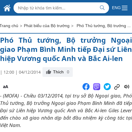
Skip to Main Content
BỘ NGOẠI GIAO VIỆT NAM
ENG
MINISTRY OF FOREIGN AFFAIRS
>
>
Phó Thủ tướng, Bộ trưởng Ngoại giao Phạm Bình Minh tiếp Đại sứ Liên hiệp Vương quốc Anh và Bắc Ai-len
Trang chủ
Phát biểu của Bộ trưởng
Phó Thủ tướng, Bộ trưởng Ngoại
giao Phạm Bình Minh tiếp Đại sứ Liên
hiệp Vương quốc Anh và Bắc Ai-len
| 12:00 | 04/12/2014
Thích
0
aA
- (MOFA) - Chiều 03/12/2014, tại trụ sở Bộ Ngoại giao, Phó
Thủ tướng, Bộ trưởng Ngoại giao Phạm Bình Minh đã tiếp
Đại sứ Liên hiệp Vương quốc Anh và Bắc Ai-len Giles Lever
đến chào xã giao nhân dịp bắt đầu nhiệm kỳ công tác tại
Việt Nam.