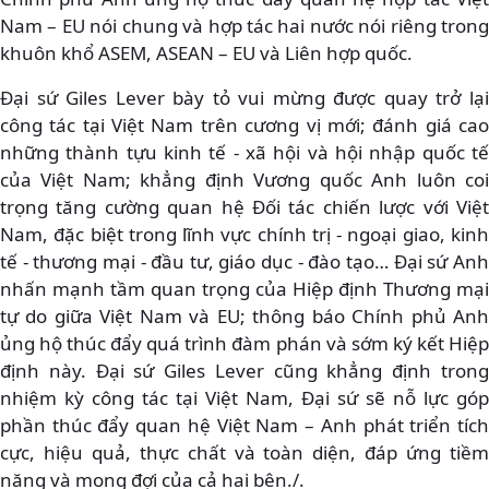
Nam – EU nói chung và hợp tác hai nước nói riêng trong
khuôn khổ ASEM, ASEAN – EU và Liên hợp quốc.
Đại sứ Giles Lever bày tỏ vui mừng được quay trở lại
công tác tại Việt Nam trên cương vị mới; đánh giá cao
những thành tựu kinh tế - xã hội và hội nhập quốc tế
của Việt Nam; khẳng định Vương quốc Anh luôn coi
trọng tăng cường quan hệ Đối tác chiến lược với Việt
Nam, đặc biệt trong lĩnh vực chính trị - ngoại giao, kinh
tế - thương mại - đầu tư, giáo dục - đào tạo… Đại sứ Anh
nhấn mạnh tầm quan trọng của Hiệp định Thương mại
tự do giữa Việt Nam và EU; thông báo Chính phủ Anh
ủng hộ thúc đẩy quá trình đàm phán và sớm ký kết Hiệp
định này. Đại sứ Giles Lever cũng khẳng định trong
nhiệm kỳ công tác tại Việt Nam, Đại sứ sẽ nỗ lực góp
phần thúc đẩy quan hệ Việt Nam – Anh phát triển tích
cực, hiệu quả, thực chất và toàn diện, đáp ứng tiềm
năng và mong đợi của cả hai bên./.