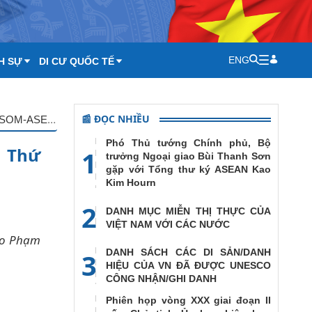
ENG
H SỰ
DI CƯ QUỐC TẾ
📰 ĐỌC NHIỀU
Phó Thủ tướng, Bộ trưởng Ngoại giao Phạm Bình Minh tiếp Thứ trưởng Ngoại giao, Trưởng SOM-ASEAN Hàn Quốc
Phó Thủ tướng Chính phủ, Bộ
p Thứ
1
trưởng Ngoại giao Bùi Thanh Sơn
gặp với Tổng thư ký ASEAN Kao
Kim Hourn
2
DANH MỤC MIỄN THỊ THỰC CỦA
VIỆT NAM VỚI CÁC NƯỚC
iao Phạm
DANH SÁCH CÁC DI SẢN/DANH
3
HIỆU CỦA VN ĐÃ ĐƯỢC UNESCO
CÔNG NHẬN/GHI DANH
Phiên họp vòng XXX giai đoạn II