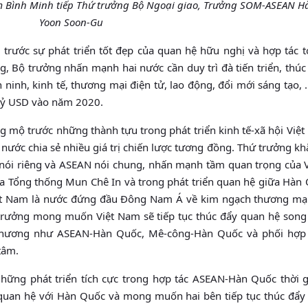
m Bình Minh tiếp Thứ trưởng Bộ Ngoại giao, Trưởng SOM-ASEAN H
Yoon Soon-Gu
 trước sự phát triển tốt đẹp của quan hệ hữu nghị và hợp tác t
, Bộ trưởng nhấn mạnh hai nước cần duy trì đà tiến triển, thúc
n ninh, kinh tế, thương mại điện tử, lao động, đổi mới sáng tạo
 tỷ USD vào năm 2020.
 mộ trước những thành tựu trong phát triển kinh tế-xã hội Việt
 nước chia sẻ nhiều giá trị chiến lược tương đồng. Thứ trưởng k
 nói riêng và ASEAN nói chung, nhấn mạnh tầm quan trọng của 
a Tổng thống Mun Chê In và trong phát triển quan hệ giữa Hàn 
ệt Nam là nước đứng đầu Đông Nam Á về kim ngạch thương mại
 trưởng mong muốn Việt Nam sẽ tiếp tục thúc đẩy quan hệ son
phương như ASEAN-Hàn Quốc, Mê-công-Hàn Quốc và phối hợp
tâm.
hững phát triển tích cực trong hợp tác ASEAN-Hàn Quốc thời g
quan hệ với Hàn Quốc và mong muốn hai bên tiếp tục thúc đẩy