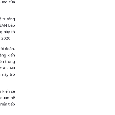
chung của
ộ trưởng
SEAN bảo
g bày tỏ
N 2020.
ới đoàn.
áng kiến
ên trong
ớc ASEAN
 này trở
 kiến sẽ
 quan hệ
riển tiếp