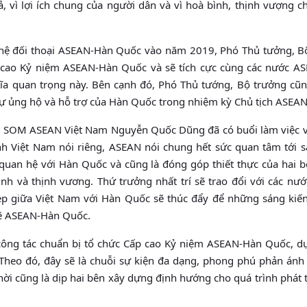
ả, vì lợi ích chung của người dân và vì hoà bình, thịnh vượng 
 hệ đối thoại ASEAN-Hàn Quốc vào năm 2019, Phó Thủ tưởng, B
 cao Kỷ niệm ASEAN-Hàn Quốc và sẽ tích cực cùng các nước A
ĩa quan trọng này. Bên cạnh đó, Phó Thủ tướng, Bộ trưởng cũn
ự ủng hộ và hỗ trợ của Hàn Quốc trong nhiệm kỳ Chủ tịch ASEA
ng SOM ASEAN Việt Nam Nguyễn Quốc Dũng đã có buổi làm việc v
 Việt Nam nói riêng, ASEAN nói chung hết sức quan tâm tới s
 quan hệ với Hàn Quốc và cũng là đóng góp thiết thực của hai b
h và thịnh vương. Thứ trưởng nhất trí sẽ trao đổi với các nư
đẹp giữa Việt Nam với Hàn Quốc sẽ thúc đẩy để những sáng kiến
hệ ASEAN-Hàn Quốc.
công tác chuẩn bị tổ chức Cấp cao Kỷ niệm ASEAN-Hàn Quốc, dự
Theo đó, đây sẽ là chuỗi sự kiện đa dạng, phong phú phản ánh
i cũng là dịp hai bên xây dựng định hướng cho quá trình phát t