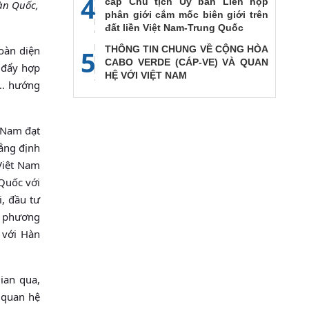
4
cấp Chủ tịch Ủy ban Liên họp
àn Quốc,
phân giới cắm mốc biên giới trên
đất liền Việt Nam-Trung Quốc
oàn diện
THÔNG TIN CHUNG VỀ CỘNG HÒA
5
CABO VERDE (CÁP-VE) VÀ QUAN
 đẩy hợp
HỆ VỚI VIỆT NAM
, … hướng
 Nam đạt
hẳng định
Việt Nam
Quốc với
, đầu tư
g phương
 với Hàn
ian qua,
 quan hệ