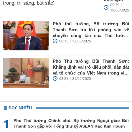
09:39 |
Ngoại giao
19/06/2025
Bùi Thanh
Sơn: Nhà
báo trẻ cần
Phó thủ tướng, Bộ trưởng Bùi
giữ vững
Thanh Sơn trả lời phỏng vấn về
'tâm trong,
chuyến công tác của Thủ tướng
trí sáng, bút
08:15 | 13/06/2025
Chính phủ đến Estonia, Pháp và
sắc'
Thụy Điển
Phó Thủ tướng Bùi Thanh Sơn:
Khẳng định vai trò điều phối, dẫn dắt
và tổ chức của Việt Nam trong việc
08:21 | 21/05/2025
đề cao chủ nghĩa đa phương, đoàn
kết quốc tế
📰 ĐỌC NHIỀU
1
Phó Thủ tướng Chính phủ, Bộ trưởng Ngoại giao Bùi
Thanh Sơn gặp với Tổng thư ký ASEAN Kao Kim Hourn