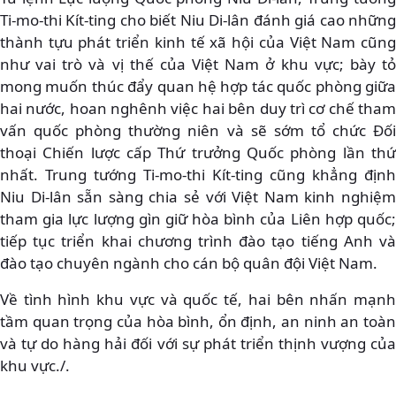
Ti-mo-thi Kít-ting cho biết Niu Di-lân đánh giá cao những
thành tựu phát triển kinh tế xã hội của Việt Nam cũng
như vai trò và vị thế của Việt Nam ở khu vực; bày tỏ
mong muốn thúc đẩy quan hệ hợp tác quốc phòng giữa
hai nước, hoan nghênh việc hai bên duy trì cơ chế tham
vấn quốc phòng thường niên và sẽ sớm tổ chức Đối
thoại Chiến lược cấp Thứ trưởng Quốc phòng lần thứ
nhất. Trung tướng Ti-mo-thi Kít-ting cũng khẳng định
Niu Di-lân sẵn sàng chia sẻ với Việt Nam kinh nghiệm
tham gia lực lượng gìn giữ hòa bình của Liên hợp quốc;
tiếp tục triển khai chương trình đào tạo tiếng Anh và
đào tạo chuyên ngành cho cán bộ quân đội Việt Nam.
Về tình hình khu vực và quốc tế, hai bên nhấn mạnh
tầm quan trọng của hòa bình, ổn định, an ninh an toàn
và tự do hàng hải đối với sự phát triển thịnh vượng của
khu vực./.