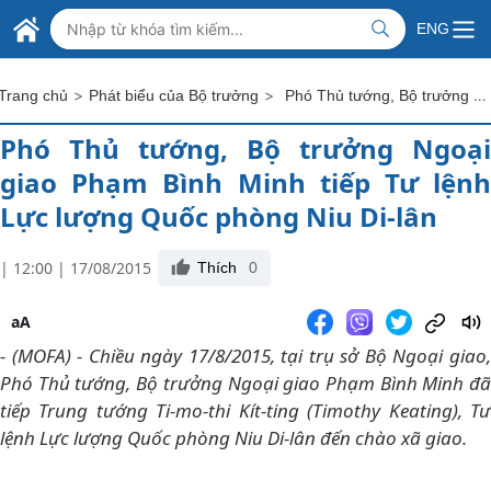
Skip to Main Content
BỘ NGOẠI GIAO VIỆT NAM
ENG
MINISTRY OF FOREIGN AFFAIRS
>
>
Phó Thủ tướng, Bộ trưởng Ngoại giao Phạm Bình Minh tiếp Tư lệnh Lực lượng Quốc phòng Niu Di-lân
Trang chủ
Phát biểu của Bộ trưởng
Phó Thủ tướng, Bộ trưởng Ngoại
giao Phạm Bình Minh tiếp Tư lệnh
Lực lượng Quốc phòng Niu Di-lân
| 12:00 | 17/08/2015
Thích
0
aA
- (MOFA) - Chiều ngày 17/8/2015, tại trụ sở Bộ Ngoại giao,
Phó Thủ tướng, Bộ trưởng Ngoại giao Phạm Bình Minh đã
tiếp Trung tướng Ti-mo-thi Kít-ting (Timothy Keating), Tư
lệnh Lực lượng Quốc phòng Niu Di-lân đến chào xã giao.