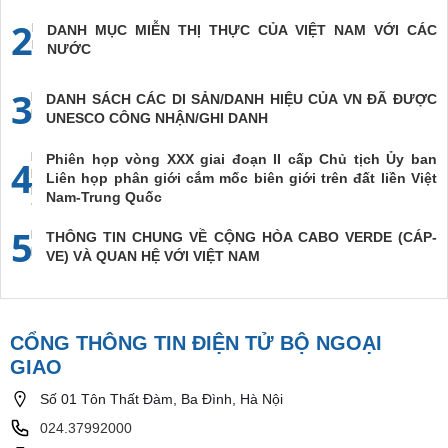
2
DANH MỤC MIỄN THỊ THỰC CỦA VIỆT NAM VỚI CÁC
NƯỚC
3
DANH SÁCH CÁC DI SẢN/DANH HIỆU CỦA VN ĐÃ ĐƯỢC
UNESCO CÔNG NHẬN/GHI DANH
Phiên họp vòng XXX giai đoạn II cấp Chủ tịch Ủy ban
4
Liên họp phân giới cắm mốc biên giới trên đất liền Việt
Nam-Trung Quốc
5
THÔNG TIN CHUNG VỀ CỘNG HÒA CABO VERDE (CÁP-
VE) VÀ QUAN HỆ VỚI VIỆT NAM
CỔNG THÔNG TIN ĐIỆN TỬ BỘ NGOẠI
GIAO
Số 01 Tôn Thất Đàm, Ba Đình, Hà Nội
024.37992000