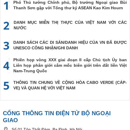
1
Phó Thủ tướng Chính phủ, Bộ trưởng Ngoại giao Bùi
Thanh Sơn gặp với Tổng thư ký ASEAN Kao Kim Hourn
2
DANH MỤC MIỄN THỊ THỰC CỦA VIỆT NAM VỚI CÁC
NƯỚC
3
DANH SÁCH CÁC DI SẢN/DANH HIỆU CỦA VN ĐÃ ĐƯỢC
UNESCO CÔNG NHẬN/GHI DANH
Phiên họp vòng XXX giai đoạn II cấp Chủ tịch Ủy ban
4
Liên họp phân giới cắm mốc biên giới trên đất liền Việt
Nam-Trung Quốc
5
THÔNG TIN CHUNG VỀ CỘNG HÒA CABO VERDE (CÁP-
VE) VÀ QUAN HỆ VỚI VIỆT NAM
CỔNG THÔNG TIN ĐIỆN TỬ BỘ NGOẠI
GIAO
Số 01 Tôn Thất Đàm, Ba Đình, Hà Nội