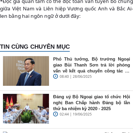
*Độc giả quan tâm có thể đọc toàn văn tuyên bố chung
giữa Việt Nam và Liên hiệp Vương quốc Anh và Bắc Ai-
len bằng hai ngôn ngữ ở dưới đây:
TIN CÙNG CHUYÊN MỤC
Phó Thủ tướng, Bộ trưởng Ngoại
giao Bùi Thanh Sơn trả lời phỏng
vấn về kết quả chuyến công tác tại
08:40 | 28/06/2025
Trung Quốc của Thủ tướng Chính
phủ Phạm Minh Chính
Đảng uỷ Bộ Ngoại giao tổ chức Hội
nghị Ban Chấp hành Đảng bộ lần
thứ ba nhiệm kỳ 2020 - 2025
02:44 | 19/06/2025