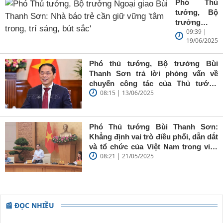
Phó Thủ
tướng, Bộ
trưởng
09:39 |
Ngoại giao
19/06/2025
Bùi Thanh
Sơn: Nhà
báo trẻ cần
Phó thủ tướng, Bộ trưởng Bùi
giữ vững
Thanh Sơn trả lời phỏng vấn về
'tâm trong,
chuyến công tác của Thủ tướng
trí sáng, bút
08:15 | 13/06/2025
Chính phủ đến Estonia, Pháp và
sắc'
Thụy Điển
Phó Thủ tướng Bùi Thanh Sơn:
Khẳng định vai trò điều phối, dẫn dắt
và tổ chức của Việt Nam trong việc
08:21 | 21/05/2025
đề cao chủ nghĩa đa phương, đoàn
kết quốc tế
📰 ĐỌC NHIỀU