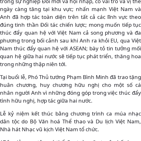
trong sự nghiệp Đổi mới và hội nhập, có vai trò và vị thế
ngày càng tăng tại khu vực; nhấn mạnh Việt Nam và
Anh đã hợp tác toàn diện trên tất cả các lĩnh vực theo
đúng tinh thần Đối tác chiến lược; mong muốn tiếp tục
thúc đẩy quan hệ với Việt Nam cả song phương và đa
phương trong bối cảnh sau khi Anh ra khỏi EU, qua Việt
Nam thúc đẩy quan hệ với ASEAN; bày tỏ tin tưởng mối
quan hệ giữa hai nước sẽ tiếp tục phát triển, thăng hoa
trong những thập niên tới.
Tại buổi lễ, Phó Thủ tướng Phạm Bình Minh đã trao tặng
huân chương, huy chương hữu nghị cho một số cá
nhân người Anh vì những đóng góp trong việc thúc đẩy
tình hữu nghị, hợp tác giữa hai nước.
Lễ kỷ niệm kết thúc bằng chương trình ca múa nhạc
dân tộc do Bộ Văn hoá Thể thao và Du lịch Việt Nam,
Nhà hát Nhạc vũ kịch Việt Nam tổ chức.