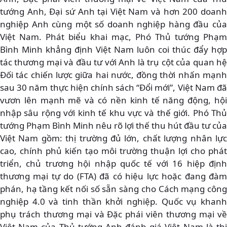
tướng Anh, Đại sứ Anh tại Việt Nam và hơn 200 doanh
nghiệp Anh cùng một số doanh nghiệp hàng đầu của
Việt Nam. Phát biểu khai mạc, Phó Thủ tướng Phạm
Bình Minh khẳng định Việt Nam luôn coi thúc đẩy hợp
tác thương mại và đầu tư với Anh là trụ cột của quan hệ
Đối tác chiến lược giữa hai nước, đồng thời nhấn mạnh
sau 30 năm thực hiện chính sách “Đổi mới”, Việt Nam đã
vươn lên mạnh mẽ và có nền kinh tế năng động, hội
nhập sâu rộng với kinh tế khu vực và thế giới. Phó Thủ
tướng Phạm Bình Minh nêu rõ lợi thế thu hút đầu tư của
Việt Nam gồm: thị trường đủ lớn, chất lượng nhân lực
cao, chính phủ kiến tạo môi trường thuận lợi cho phát
triển, chủ trương hội nhập quốc tế với 16 hiệp định
thương mại tự do (FTA) đã có hiệu lực hoặc đang đàm
phán, hạ tầng kết nối số sẵn sàng cho Cách mạng công
nghiệp 4.0 và tinh thần khởi nghiệp. Quốc vụ khanh
phụ trách thương mại và Đặc phái viên thương mại về
Việt Nam của Thủ tướng Anh đánh giá Việt Nam là thị