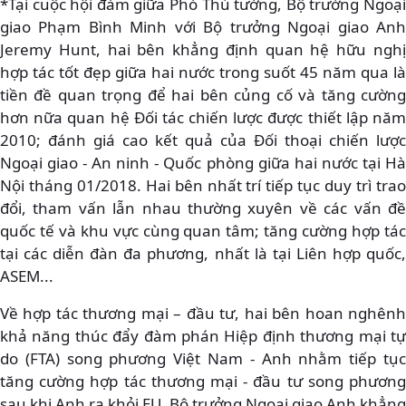
*Tại cuộc hội đàm giữa Phó Thủ tướng, Bộ trưởng Ngoại
giao Phạm Bình Minh với Bộ trưởng Ngoại giao Anh
Jeremy Hunt, hai bên khẳng định quan hệ hữu nghị
hợp tác tốt đẹp giữa hai nước trong suốt 45 năm qua là
tiền đề quan trọng để hai bên củng cố và tăng cường
hơn nữa quan hệ Đối tác chiến lược được thiết lập năm
2010; đánh giá cao kết quả của Đối thoại chiến lược
Ngoại giao - An ninh - Quốc phòng giữa hai nước tại Hà
Nội tháng 01/2018. Hai bên nhất trí tiếp tục duy trì trao
đổi, tham vấn lẫn nhau thường xuyên về các vấn đề
quốc tế và khu vực cùng quan tâm; tăng cường hợp tác
tại các diễn đàn đa phương, nhất là tại Liên hợp quốc,
ASEM...
Về hợp tác thương mại – đầu tư, hai bên hoan nghênh
khả năng thúc đẩy đàm phán Hiệp định thương mại tự
do (FTA) song phương Việt Nam - Anh nhằm tiếp tục
tăng cường hợp tác thương mại - đầu tư song phương
sau khi Anh ra khỏi EU. Bộ trưởng Ngoại giao Anh khẳng