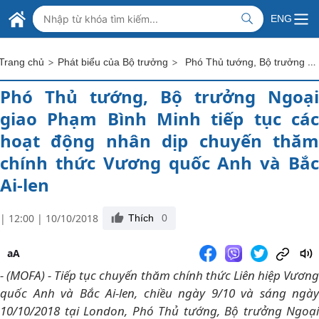
Skip to Main Content
BỘ NGOẠI GIAO VIỆT NAM
ENG
MINISTRY OF FOREIGN AFFAIRS
>
>
Phó Thủ tướng, Bộ trưởng Ngoại giao Phạm Bình Minh tiếp tục các hoạt động nhân dịp chuyến thăm chính thức Vương quốc Anh và Bắc Ai-len
Trang chủ
Phát biểu của Bộ trưởng
Phó Thủ tướng, Bộ trưởng Ngoại
giao Phạm Bình Minh tiếp tục các
hoạt động nhân dịp chuyến thăm
chính thức Vương quốc Anh và Bắc
Ai-len
| 12:00 | 10/10/2018
Thích
0
aA
- (MOFA) - Tiếp tục chuyến thăm chính thức Liên hiệp Vương
quốc Anh và Bắc Ai-len, chiều ngày 9/10 và sáng ngày
10/10/2018 tại London, Phó Thủ tướng, Bộ trưởng Ngoại