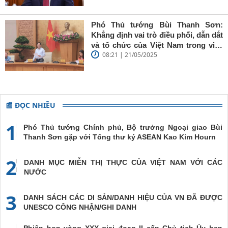
Thụy Điển
Phó Thủ tướng Bùi Thanh Sơn:
Khẳng định vai trò điều phối, dẫn dắt
và tổ chức của Việt Nam trong việc
08:21 | 21/05/2025
đề cao chủ nghĩa đa phương, đoàn
kết quốc tế
📰 ĐỌC NHIỀU
1
Phó Thủ tướng Chính phủ, Bộ trưởng Ngoại giao Bùi
Thanh Sơn gặp với Tổng thư ký ASEAN Kao Kim Hourn
2
DANH MỤC MIỄN THỊ THỰC CỦA VIỆT NAM VỚI CÁC
NƯỚC
3
DANH SÁCH CÁC DI SẢN/DANH HIỆU CỦA VN ĐÃ ĐƯỢC
UNESCO CÔNG NHẬN/GHI DANH
Phiên họp vòng XXX giai đoạn II cấp Chủ tịch Ủy ban