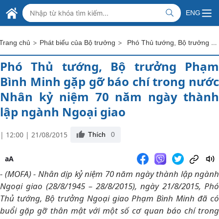
Skip to Main Content
BỘ NGOẠI GIAO VIỆT NAM
ENG
MINISTRY OF FOREIGN AFFAIRS
>
>
Phó Thủ tướng, Bộ trưởng Phạm Bình Minh gặp gỡ báo chí trong nước Nhân kỷ niệm 70 năm ngày thành lập ngành Ngoại giao
Trang chủ
Phát biểu của Bộ trưởng
Phó Thủ tướng, Bộ trưởng Phạm
Bình Minh gặp gỡ báo chí trong nước
Nhân kỷ niệm 70 năm ngày thành
lập ngành Ngoại giao
| 12:00 | 21/08/2015
Thích
0
aA
- (MOFA) - Nhân dịp kỷ niệm 70 năm ngày thành lập ngành
Ngoại giao (28/8/1945 – 28/8/2015), ngày 21/8/2015, Phó
Thủ tướng, Bộ trưởng Ngoại giao Phạm Bình Minh đã có
buổi gặp gỡ thân mật với một số cơ quan báo chí trong