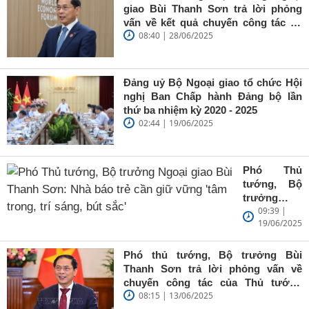
giao Bùi Thanh Sơn trả lời phỏng
vấn về kết quả chuyến công tác tại
08:40 | 28/06/2025
Trung Quốc của Thủ tướng Chính
phủ Phạm Minh Chính
Đảng uỷ Bộ Ngoại giao tổ chức Hội
nghị Ban Chấp hành Đảng bộ lần
thứ ba nhiệm kỳ 2020 - 2025
02:44 | 19/06/2025
Phó Thủ
tướng, Bộ
trưởng
09:39 |
Ngoại giao
19/06/2025
Bùi Thanh
Sơn: Nhà
báo trẻ cần
Phó thủ tướng, Bộ trưởng Bùi
giữ vững
Thanh Sơn trả lời phỏng vấn về
'tâm trong,
chuyến công tác của Thủ tướng
trí sáng, bút
08:15 | 13/06/2025
Chính phủ đến Estonia, Pháp và
sắc'