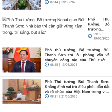
02:44 | 19/06/2025
Phó Thủ
tướng, Bộ
trưởng
09:39 |
Ngoại giao
19/06/2025
Bùi Thanh
Sơn: Nhà
báo trẻ cần
Phó thủ tướng, Bộ trưởng Bùi
giữ vững
Thanh Sơn trả lời phỏng vấn về
'tâm trong,
chuyến công tác của Thủ tướng
trí sáng, bút
08:15 | 13/06/2025
Chính phủ đến Estonia, Pháp và
sắc'
Thụy Điển
Phó Thủ tướng Bùi Thanh Sơn:
Khẳng định vai trò điều phối, dẫn dắt
và tổ chức của Việt Nam trong việc
08:21 | 21/05/2025
đề cao chủ nghĩa đa phương, đoàn
kết quốc tế