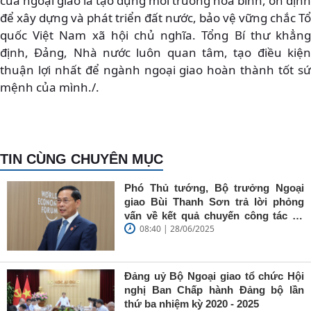
của ngoại giao là tạo dựng môi trường hòa bình, ổn định
để xây dựng và phát triển đất nước, bảo vệ vững chắc Tổ
quốc Việt Nam xã hội chủ nghĩa. Tổng Bí thư khẳng
định, Đảng, Nhà nước luôn quan tâm, tạo điều kiện
thuận lợi nhất để ngành ngoại giao hoàn thành tốt sứ
mệnh của mình./.
TIN CÙNG CHUYÊN MỤC
Phó Thủ tướng, Bộ trưởng Ngoại
giao Bùi Thanh Sơn trả lời phỏng
vấn về kết quả chuyến công tác tại
08:40 | 28/06/2025
Trung Quốc của Thủ tướng Chính
phủ Phạm Minh Chính
Đảng uỷ Bộ Ngoại giao tổ chức Hội
nghị Ban Chấp hành Đảng bộ lần
thứ ba nhiệm kỳ 2020 - 2025