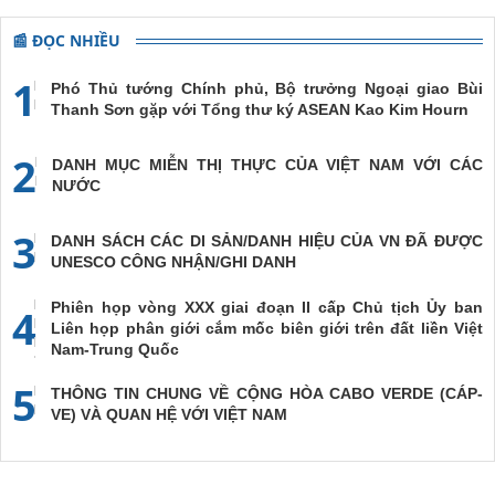
📰 ĐỌC NHIỀU
1
Phó Thủ tướng Chính phủ, Bộ trưởng Ngoại giao Bùi
Thanh Sơn gặp với Tổng thư ký ASEAN Kao Kim Hourn
2
DANH MỤC MIỄN THỊ THỰC CỦA VIỆT NAM VỚI CÁC
NƯỚC
3
DANH SÁCH CÁC DI SẢN/DANH HIỆU CỦA VN ĐÃ ĐƯỢC
UNESCO CÔNG NHẬN/GHI DANH
Phiên họp vòng XXX giai đoạn II cấp Chủ tịch Ủy ban
4
Liên họp phân giới cắm mốc biên giới trên đất liền Việt
Nam-Trung Quốc
5
THÔNG TIN CHUNG VỀ CỘNG HÒA CABO VERDE (CÁP-
VE) VÀ QUAN HỆ VỚI VIỆT NAM