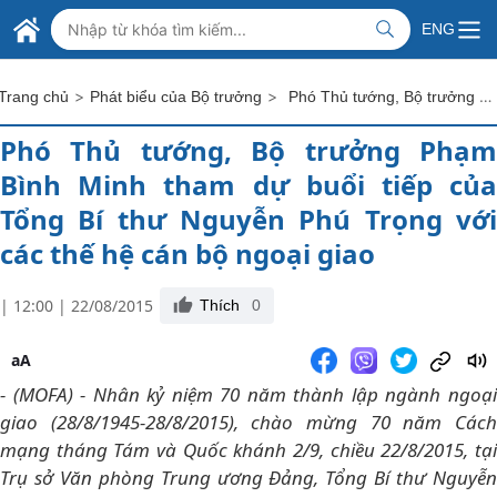
Skip to Main Content
BỘ NGOẠI GIAO VIỆT NAM
ENG
MINISTRY OF FOREIGN AFFAIRS
>
>
Phó Thủ tướng, Bộ trưởng Phạm Bình Minh tham dự buổi tiếp của Tổng Bí thư Nguyễn Phú Trọng với các thế hệ cán bộ ngoại giao
Trang chủ
Phát biểu của Bộ trưởng
Phó Thủ tướng, Bộ trưởng Phạm
Bình Minh tham dự buổi tiếp của
Tổng Bí thư Nguyễn Phú Trọng với
các thế hệ cán bộ ngoại giao
| 12:00 | 22/08/2015
Thích
0
aA
- (MOFA) - Nhân kỷ niệm 70 năm thành lập ngành ngoại
giao (28/8/1945-28/8/2015), chào mừng 70 năm Cách
mạng tháng Tám và Quốc khánh 2/9, chiều 22/8/2015, tại
Trụ sở Văn phòng Trung ương Đảng, Tổng Bí thư Nguyễn