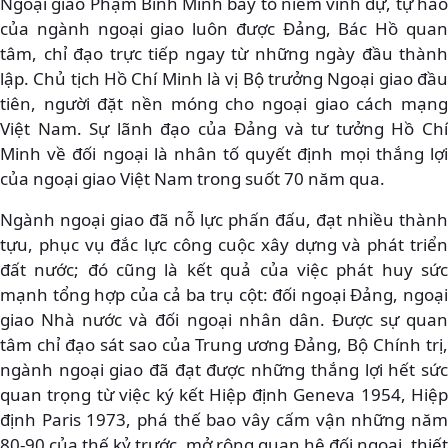
Ngoại giao Phạm Bình Minh bày tỏ niềm vinh dự, tự hào
của ngành ngoại giao luôn được Đảng, Bác Hồ quan
tâm, chỉ đạo trực tiếp ngay từ những ngày đầu thành
lập. Chủ tịch Hồ Chí Minh là vị Bộ trưởng Ngoại giao đầu
tiên, người đặt nền móng cho ngoại giao cách mạng
Việt Nam. Sự lãnh đạo của Đảng và tư tưởng Hồ Chí
Minh về đối ngoại là nhân tố quyết định mọi thắng lợi
của ngoại giao Việt Nam trong suốt 70 năm qua.
Ngành ngoại giao đã nỗ lực phấn đấu, đạt nhiều thành
tựu, phục vụ đắc lực công cuộc xây dựng và phát triển
đất nước; đó cũng là kết quả của việc phát huy sức
mạnh tổng hợp của cả ba trụ cột: đối ngoại Đảng, ngoại
giao Nhà nước và đối ngoại nhân dân. Được sự quan
tâm chỉ đạo sát sao của Trung ương Đảng, Bộ Chính trị,
ngành ngoại giao đã đạt được những thắng lợi hết sức
quan trọng từ việc ký kết Hiệp định Geneva 1954, Hiệp
định Paris 1973, phá thế bao vây cấm vận những năm
80-90 của thế kỷ trước, mở rộng quan hệ đối ngoại, thiết