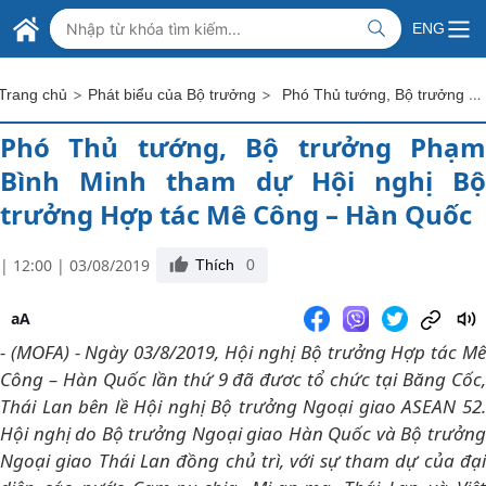
Skip to Main Content
BỘ NGOẠI GIAO VIỆT NAM
ENG
MINISTRY OF FOREIGN AFFAIRS
>
>
Phó Thủ tướng, Bộ trưởng Phạm Bình Minh tham dự Hội nghị Bộ trưởng Hợp tác Mê Công – Hàn Quốc
Trang chủ
Phát biểu của Bộ trưởng
Phó Thủ tướng, Bộ trưởng Phạm
Bình Minh tham dự Hội nghị Bộ
trưởng Hợp tác Mê Công – Hàn Quốc
| 12:00 | 03/08/2019
Thích
0
aA
- (MOFA) - Ngày 03/8/2019, Hội nghị Bộ trưởng Hợp tác Mê
Công – Hàn Quốc lần thứ 9 đã đươc tổ chức tại Băng Cốc,
Thái Lan bên lề Hội nghị Bộ trưởng Ngoại giao ASEAN 52.
Hội nghị do Bộ trưởng Ngoại giao Hàn Quốc và Bộ trưởng
Ngoại giao Thái Lan đồng chủ trì, với sự tham dự của đại