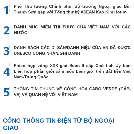
1
Phó Thủ tướng Chính phủ, Bộ trưởng Ngoại giao Bùi
Thanh Sơn gặp với Tổng thư ký ASEAN Kao Kim Hourn
2
DANH MỤC MIỄN THỊ THỰC CỦA VIỆT NAM VỚI CÁC
NƯỚC
3
DANH SÁCH CÁC DI SẢN/DANH HIỆU CỦA VN ĐÃ ĐƯỢC
UNESCO CÔNG NHẬN/GHI DANH
Phiên họp vòng XXX giai đoạn II cấp Chủ tịch Ủy ban
4
Liên họp phân giới cắm mốc biên giới trên đất liền Việt
Nam-Trung Quốc
5
THÔNG TIN CHUNG VỀ CỘNG HÒA CABO VERDE (CÁP-
VE) VÀ QUAN HỆ VỚI VIỆT NAM
CỔNG THÔNG TIN ĐIỆN TỬ BỘ NGOẠI
GIAO