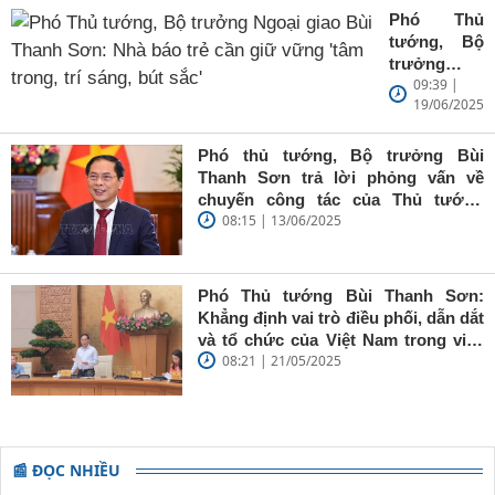
Phó Thủ
tướng, Bộ
trưởng
09:39 |
Ngoại giao
19/06/2025
Bùi Thanh
Sơn: Nhà
báo trẻ cần
Phó thủ tướng, Bộ trưởng Bùi
giữ vững
Thanh Sơn trả lời phỏng vấn về
'tâm trong,
chuyến công tác của Thủ tướng
trí sáng, bút
08:15 | 13/06/2025
Chính phủ đến Estonia, Pháp và
sắc'
Thụy Điển
Phó Thủ tướng Bùi Thanh Sơn:
Khẳng định vai trò điều phối, dẫn dắt
và tổ chức của Việt Nam trong việc
08:21 | 21/05/2025
đề cao chủ nghĩa đa phương, đoàn
kết quốc tế
📰 ĐỌC NHIỀU