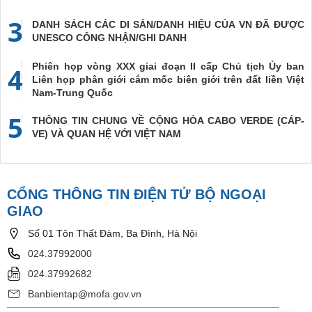
3
DANH SÁCH CÁC DI SẢN/DANH HIỆU CỦA VN ĐÃ ĐƯỢC
UNESCO CÔNG NHẬN/GHI DANH
Phiên họp vòng XXX giai đoạn II cấp Chủ tịch Ủy ban
4
Liên họp phân giới cắm mốc biên giới trên đất liền Việt
Nam-Trung Quốc
5
THÔNG TIN CHUNG VỀ CỘNG HÒA CABO VERDE (CÁP-
VE) VÀ QUAN HỆ VỚI VIỆT NAM
CỔNG THÔNG TIN ĐIỆN TỬ BỘ NGOẠI
GIAO
Số 01 Tôn Thất Đàm, Ba Đình, Hà Nội
024.37992000
024.37992682
Banbientap@mofa.gov.vn