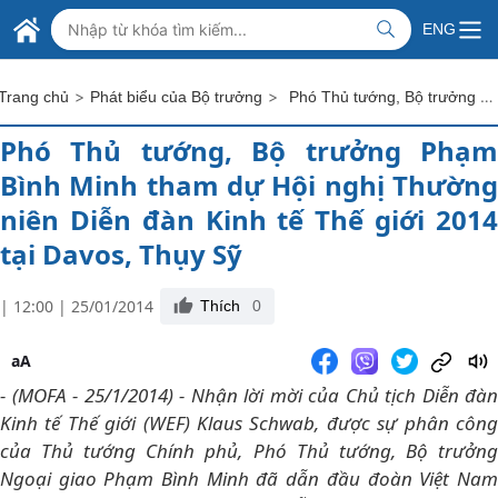
Skip to Main Content
BỘ NGOẠI GIAO VIỆT NAM
ENG
MINISTRY OF FOREIGN AFFAIRS
>
>
Phó Thủ tướng, Bộ trưởng Phạm Bình Minh tham dự Hội nghị Thường niên Diễn đàn Kinh tế Thế giới 2014 tại Davos, Thụy Sỹ
Trang chủ
Phát biểu của Bộ trưởng
Phó Thủ tướng, Bộ trưởng Phạm
Bình Minh tham dự Hội nghị Thường
niên Diễn đàn Kinh tế Thế giới 2014
tại Davos, Thụy Sỹ
| 12:00 | 25/01/2014
Thích
0
aA
- (MOFA - 25/1/2014) - Nhận lời mời của Chủ tịch Diễn đàn
Kinh tế Thế giới (WEF) Klaus Schwab, được sự phân công
của Thủ tướng Chính phủ, Phó Thủ tướng, Bộ trưởng
Ngoại giao Phạm Bình Minh đã dẫn đầu đoàn Việt Nam