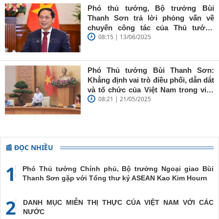
báo trẻ cần
Phó thủ tướng, Bộ trưởng Bùi
giữ vững
Thanh Sơn trả lời phỏng vấn về
'tâm trong,
chuyến công tác của Thủ tướng
trí sáng, bút
08:15 | 13/06/2025
Chính phủ đến Estonia, Pháp và
sắc'
Thụy Điển
Phó Thủ tướng Bùi Thanh Sơn:
Khẳng định vai trò điều phối, dẫn dắt
và tổ chức của Việt Nam trong việc
08:21 | 21/05/2025
đề cao chủ nghĩa đa phương, đoàn
kết quốc tế
📰 ĐỌC NHIỀU
1
Phó Thủ tướng Chính phủ, Bộ trưởng Ngoại giao Bùi
Thanh Sơn gặp với Tổng thư ký ASEAN Kao Kim Hourn
2
DANH MỤC MIỄN THỊ THỰC CỦA VIỆT NAM VỚI CÁC
NƯỚC