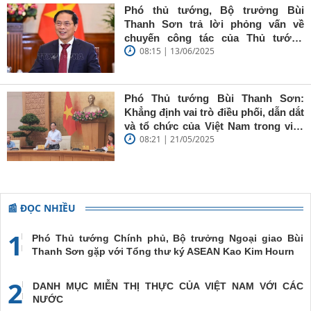
báo trẻ cần
Phó thủ tướng, Bộ trưởng Bùi
giữ vững
Thanh Sơn trả lời phỏng vấn về
'tâm trong,
chuyến công tác của Thủ tướng
trí sáng, bút
08:15 | 13/06/2025
Chính phủ đến Estonia, Pháp và
sắc'
Thụy Điển
Phó Thủ tướng Bùi Thanh Sơn:
Khẳng định vai trò điều phối, dẫn dắt
và tổ chức của Việt Nam trong việc
08:21 | 21/05/2025
đề cao chủ nghĩa đa phương, đoàn
kết quốc tế
📰 ĐỌC NHIỀU
1
Phó Thủ tướng Chính phủ, Bộ trưởng Ngoại giao Bùi
Thanh Sơn gặp với Tổng thư ký ASEAN Kao Kim Hourn
2
DANH MỤC MIỄN THỊ THỰC CỦA VIỆT NAM VỚI CÁC
NƯỚC