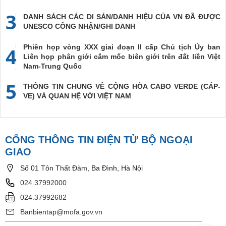
3
DANH SÁCH CÁC DI SẢN/DANH HIỆU CỦA VN ĐÃ ĐƯỢC
UNESCO CÔNG NHẬN/GHI DANH
Phiên họp vòng XXX giai đoạn II cấp Chủ tịch Ủy ban
4
Liên họp phân giới cắm mốc biên giới trên đất liền Việt
Nam-Trung Quốc
5
THÔNG TIN CHUNG VỀ CỘNG HÒA CABO VERDE (CÁP-
VE) VÀ QUAN HỆ VỚI VIỆT NAM
CỔNG THÔNG TIN ĐIỆN TỬ BỘ NGOẠI
GIAO
Số 01 Tôn Thất Đàm, Ba Đình, Hà Nội
024.37992000
024.37992682
Banbientap@mofa.gov.vn