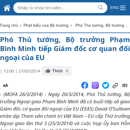
Skip to Main Content
BỘ NGOẠI GIAO VIỆT NAM
ENG
MINISTRY OF FOREIGN AFFAIRS
>
>
Phó Thủ tướng, Bộ trưởng Phạm Bình Minh tiếp Giám đốc cơ quan đối ngoại của EU
Trang chủ
Phát biểu của Bộ trưởng
Phó Thủ tướng, Bộ trưởng Phạm
Bình Minh tiếp Giám đốc cơ quan đối
ngoại của EU
| 12:00 | 27/03/2014
Thích
0
aA
- (MOFA 26/3/2014) - Ngày 26/3/2014, Phó Thủ tướng, Bộ
trưởng Ngoại giao Phạm Bình Minh đã có buổi tiếp xã giao
Giám đốc cơ quan đối ngoại của EU (EEAS) David O’Sullivan
nhân dịp Tham vấn chính trị Việt Nam – EU cấp Thứ trưởng
Ngoại giao lần thứ 3 (25/3/2014) và cuộc họp Ủy ban Hỗn