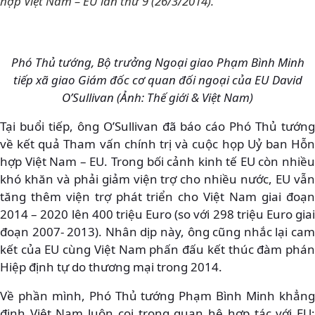
hợp Việt Nam – EU lần thứ 9 (26/3/2014).
Phó Thủ tướng, Bộ trưởng Ngoại giao Phạm Bình Minh
tiếp xã giao Giám đốc cơ quan đối ngoại của EU David
O’Sullivan (Ảnh: Thế giới & Việt Nam)
Tại buổi tiếp, ông O’Sullivan đã báo cáo Phó Thủ tướng
về kết quả Tham vấn chính trị và cuộc họp Uỷ ban Hỗn
hợp Việt Nam – EU. Trong bối cảnh kinh tế EU còn nhiều
khó khăn và phải giảm viện trợ cho nhiều nước, EU vẫn
tăng thêm viện trợ phát triển cho Việt Nam giai đoạn
2014 – 2020 lên 400 triệu Euro (so với 298 triệu Euro giai
đoạn 2007- 2013). Nhân dịp này, ông cũng nhắc lại cam
kết của EU cùng Việt Nam phấn đấu kết thúc đàm phán
Hiệp định tự do thương mại trong 2014.
Về phần mình, Phó Thủ tướng Phạm Bình Minh khẳng
định Việt Nam luôn coi trọng quan hệ hợp tác với EU;