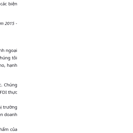
các biện
m 2015 -
nh ngoại
Chúng tôi
no, hạnh
c. Chúng
 FDI thực
hị trường
iên doanh
 phẩm của