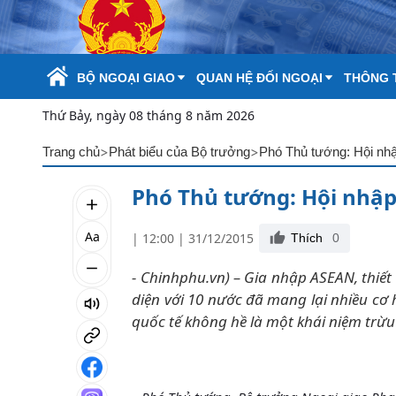
Skip to Main Content
BỘ NGOẠI GIAO
QUAN HỆ ĐỐI NGOẠI
THÔNG T
Thứ Bảy, ngày 08 tháng 8 năm 2026
>
>
Trang chủ
Phát biểu của Bộ trưởng
Phó Thủ tướng: Hội nhậ
Phó Thủ tướng: Hội nhập
Aa
| 12:00 | 31/12/2015
Thích
0
- Chinhphu.vn) – Gia nhập ASEAN, thiết
diện với 10 nước đã mang lại nhiều cơ 
quốc tế không hề là một khái niệm trừu