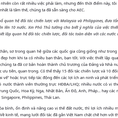
 nhiên còn rất nhiều việc phải làm, nhưng đến thời điểm này, tôi
 nhất là tâm thế, chúng ta đã sẵn sàng cho AEC.
quan hệ đối tác chiến lược với Malaysia và Philippines, đưa tổ
ện lên 10 nước. Xin Phó Thủ tướng cho biết ý nghĩa của việc thiế
ết lập quan hệ đối tác chiến lược, đối tác toàn diện với các nước
ân, sơ trong quan hệ giữa các quốc gia cũng giống như trong
đẹp hơn khi ta có nhiều bạn thân, bạn tốt. Với việc thiết lập qu
s, chúng ta đã cơ bản hoàn thành chủ trương của Đảng và Nhà n
ưu tiên, quan trọng. Có thể thấy 15 đối tác chiến lược và 10 đối
 vế” hoặc trực tiếp tác động đến các lợi ích an ninh và phát triển
 5 nước thành viên thường trực HĐBA/LHQ; nhiều nước có vị th
rung Quốc, Hoa Kỳ, Nga, Nhật Bản, Ấn Độ, Anh, Pháp... hay các
Singapore, Philippines, Thái Lan.
 bình, ổn định và nâng cao vị thế đất nước, thì lợi ích nhiều 
. Về kinh tế, mạng lưới đối tác đã gắn Việt Nam chặt chẽ hơn với t