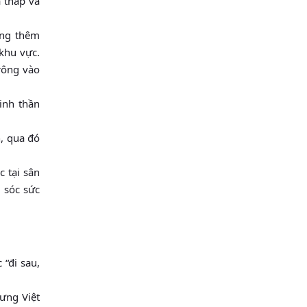
 thấp và
ăng thêm
khu vực.
rông vào
inh thần
h, qua đó
c tại sân
m sóc sức
“đi sau,
ưng Việt