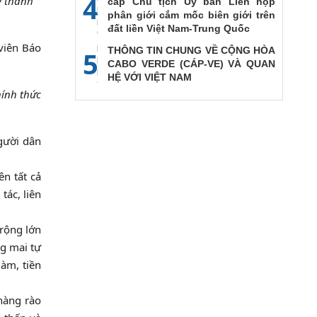
4
y thành
cấp Chủ tịch Ủy ban Liên họp
phân giới cắm mốc biên giới trên
đất liền Việt Nam-Trung Quốc
viên Báo
THÔNG TIN CHUNG VỀ CỘNG HÒA
5
CABO VERDE (CÁP-VE) VÀ QUAN
HỆ VỚI VIỆT NAM
hính thức
gười dân
n tất cả
tác, liên
 rộng lớn
ng mai tự
àm, tiền
hàng rào