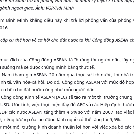
m Bình Minh trả lời phỏng vấn báo chí nhân kỷ niệm 70 năm ngà
gành ngoại giao. Ảnh: VGP/Hải Minh
m Bình Minh khẳng điều này khi trả lời phỏng vấn của phóng 
2016.
cập cụ thể hơn về cơ hội cho đất nước ta khi Cộng đồng ASEAN c
mục đích của Cộng đồng ASEAN là “hướng tới người dân, lấy n
ệu suông mà sẽ được chứng minh bằng thực tế.
 Nam tham gia ASEAN 20 năm qua thực sự ích nước, lợi nhà trê
kinh tế, văn hóa-xã hội. Do đó, Cộng đồng ASEAN với mức độ hợp 
u cơ hội cho đất nước cũng như mỗi người dân.
ế. Cộng đồng Kinh tế ASEAN (AEC) sẽ tạo ra một thị trường chung
 USD. Ước tính, việc thực hiện đầy đủ AEC và các Hiệp định thươ
DP các nước ASEAN tăng thêm 4,5% so với năm 2007, tạo việc l
 riêng lương của lao động lành nghề có thể tăng tới 9,6%.
ừ một môi trường kinh doanh thuận lợi hơn với việc xóa bỏ các 