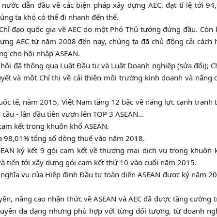
ước dẫn đầu về các biện pháp xây dựng AEC, đạt tỉ lệ tới 94
úng ta khó có thể đi nhanh đến thế.
Chỉ đạo quốc gia về AEC do một Phó Thủ tướng đứng đầu. Còn k
 dựng AEC từ năm 2008 đến nay, chúng ta đã chủ động cải cách 
tảng cho hội nhập ASEAN.
hội đã thông qua Luật Đầu tư và Luật Doanh nghiệp (sửa đổi); C
quyết và một Chỉ thị về cải thiện môi trường kinh doanh và nâng
quốc tế, năm 2015, Việt Nam tăng 12 bậc về năng lực cạnh tranh 
n cầu - lần đầu tiên vươn lên TOP 3 ASEAN...
c cam kết trong khuôn khổ ASEAN.
óa 98,01% tổng số dòng thuế vào năm 2018.
SEAN ký kết 9 gói cam kết về thương mại dịch vụ trong khuôn 
 tiến tới xây dựng gói cam kết thứ 10 vào cuối năm 2015.
c nghĩa vụ của Hiệp định Đầu tư toàn diện ASEAN được ký năm 2
uyền, nâng cao nhận thức về ASEAN và AEC đã được tăng cường t
truyền đa dạng nhưng phù hợp với từng đối tượng, từ doanh ng