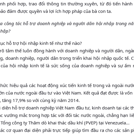
h phối hợp, trao đổi thông tin thường xuyên, từ đó tiến hành 
bảo đảm được quyền và lợi ích hợp pháp của bà con ta.
ủa công tác hỗ trợ doanh nghiệp và người dân hội nhập trong nă
nhập?
ục hỗ trợ hội nhập kinh tế như thế nào?
rõ tâm thế luôn đồng hành với doanh nghiệp và người dân, ngà
ng, doanh nghiệp, người dân trong triển khai hội nhập quốc tế. 
của hội nhập kinh tế là sức sống của doanh nghiệp và sự ấm 
hức hiệu quả các hoạt động xúc tiến kinh tế trong và ngoài nướ
lớn của nước ngoài đầu tư vào Việt Nam. Kết quả đạt được là vốn
, tăng 17,9% so với cùng kỳ năm 2014.
 diện hỗ trợ doanh nghiệp Việt Nam đầu tư, kinh doanh tại các t
ác vướng mắc trong hợp tác với đối tác nước ngoài, chẳng hạn l
 Tổng công ty Thăm dò khai thác dầu khí (PVEP) tại Venezuela...
c cơ quan đại diện phải trực tiếp giúp tìm đầu ra cho các sản