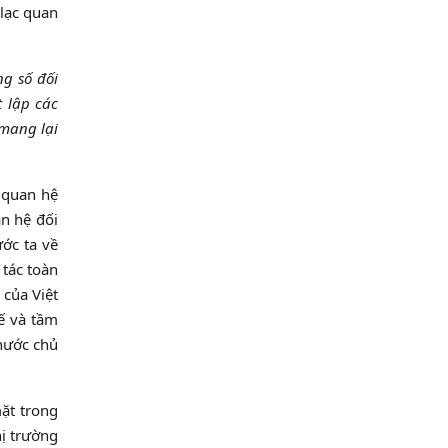
 lạc quan
ng số đối
t lập các
 mang lại
 quan hệ
an hệ đối
ước ta về
 tác toàn
 của Việt
ế và tầm
 nước chủ
mặt trong
hị trường