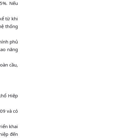
,5%. Nếu
ể từ khi
hệ thống
hính phủ
 cao năng
toàn cầu,
khổ Hiệp
009 và có
riển khai
hiệp đến