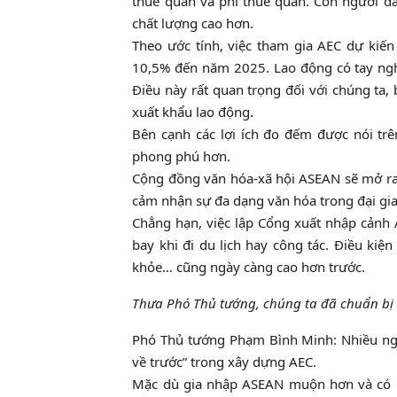
thuế quan và phi thuế quan. Còn người dâ
chất lượng cao hơn.
Theo ước tính, việc tham gia AEC dự kiế
10,5% đến năm 2025. Lao động có tay nghề
Điều này rất quan trọng đối với chúng ta
xuất khẩu lao động.
Bên cạnh các lợi ích đo đếm được nói trê
phong phú hơn.
Cộng đồng văn hóa-xã hội ASEAN sẽ mở ra cá
cảm nhận sự đa dạng văn hóa trong đại gi
Chẳng hạn, việc lập Cổng xuất nhập cảnh A
bay khi đi du lịch hay công tác. Điều kiệ
khỏe… cũng ngày càng cao hơn trước.
Thưa Phó Thủ tướng, chúng ta đã chuẩn bị 
Phó Thủ tướng Phạm Bình Minh: Nhiều ngườ
về trước” trong xây dựng AEC.
Mặc dù gia nhập ASEAN muộn hơn và có kh