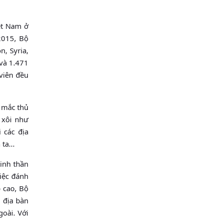
ệt Nam ở
2015, Bộ
n, Syria,
 và 1.471
viên đều
g mắc thủ
 xôi như
 các địa
ta...
inh thần
việc đánh
p cao, Bộ
c địa bàn
goài. Với