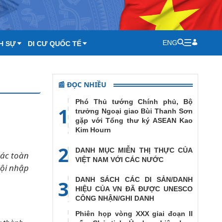
ENG
H SỰ
DI CƯ QUỐC TẾ
📰 ĐỌC NHIỀU
Phó Thủ tướng Chính phủ, Bộ
1
trưởng Ngoại giao Bùi Thanh Sơn
gặp với Tổng thư ký ASEAN Kao
Kim Hourn
2
DANH MỤC MIỄN THỊ THỰC CỦA
tác toàn
VIỆT NAM VỚI CÁC NƯỚC
Hội nhập
DANH SÁCH CÁC DI SẢN/DANH
3
HIỆU CỦA VN ĐÃ ĐƯỢC UNESCO
CÔNG NHẬN/GHI DANH
Phiên họp vòng XXX giai đoạn II