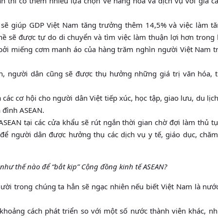
n thì có thêm nhiều lựa chọn về hàng hóa và dịch vụ với giá cả
n sẽ giúp GDP Việt Nam tăng trưởng thêm 14,5% và việc làm t
 sẽ được tự do di chuyển và tìm việc làm thuận lợi hơn trong 
, bởi miếng cơm manh áo của hàng trăm nghìn người Việt Nam t
n, người dân cũng sẽ được thụ hưởng những giá trị văn hóa, t
c cơ hội cho người dân Việt tiếp xúc, học tập, giao lưu, du lịc
a đình ASEAN.
SEAN tại các cửa khẩu sẽ rút ngắn thời gian chờ đợi làm thủ tụ
n để người dân được hưởng thụ các dịch vụ y tế, giáo dục, chă
như thế nào để “bắt kịp” Cộng đồng kinh tế ASEAN?
i trong chúng ta hẳn sẽ ngạc nhiên nếu biết Việt Nam là nước 
oảng cách phát triển so với một số nước thành viên khác, nh