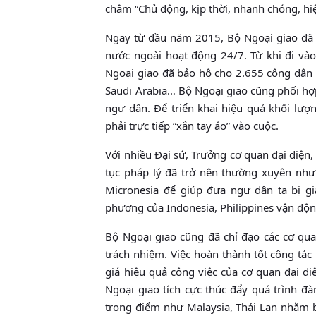
châm “Chủ động, kịp thời, nhanh chóng, hi
Ngay từ đầu năm 2015, Bộ Ngoại giao đã
nước ngoài hoạt động 24/7. Từ khi đi vào
Ngoại giao đã bảo hộ cho 2.655 công dân vớ
Saudi Arabia… Bộ Ngoại giao cũng phối hợp
ngư dân. Để triển khai hiệu quả khối lượ
phải trực tiếp “xắn tay áo” vào cuộc.
Với nhiều Đại sứ, Trưởng cơ quan đại diện
tục pháp lý đã trở nên thường xuyên nh
Micronesia để giúp đưa ngư dân ta bị g
phương của Indonesia, Philippines vận động
Bộ Ngoại giao cũng đã chỉ đạo các cơ qua
trách nhiệm. Việc hoàn thành tốt công tác
giá hiệu quả công việc của cơ quan đại di
Ngoại giao tích cực thúc đẩy quá trình đà
trọng điểm như Malaysia, Thái Lan nhằm bả