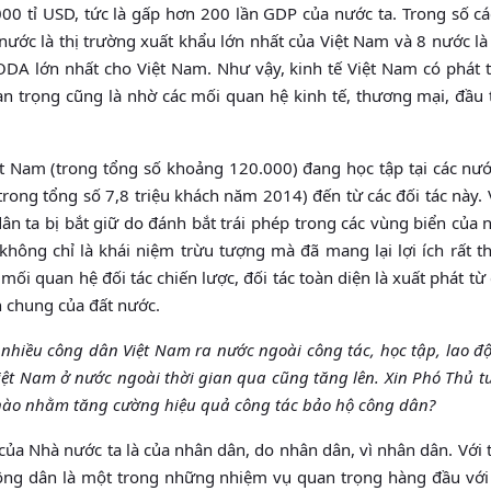
00 tỉ USD, tức là gấp hơn 200 lần GDP của nước ta. Trong số cá
 nước là thị trường xuất khẩu lớn nhất của Việt Nam và 8 nước l
A lớn nhất cho Việt Nam. Như vậy, kinh tế Việt Nam có phát tr
n trọng cũng là nhờ các mối quan hệ kinh tế, thương mại, đầu 
t Nam (trong tổng số khoảng 120.000) đang học tập tại các nướ
(trong tổng số 7,8 triệu khách năm 2014) đến từ các đối tác này.
dân ta bị bắt giữ do đánh bắt trái phép trong các vùng biển của
không chỉ là khái niệm trừu tượng mà đã mang lại lợi ích rất th
mối quan hệ đối tác chiến lược, đối tác toàn diện là xuất phát từ 
h chung của đất nước.
nhiều công dân Việt Nam ra nước ngoài công tác, học tập, lao đ
Việt Nam ở nước ngoài thời gian qua cũng tăng lên. Xin Phó Thủ 
 nào nhằm tăng cường hiệu quả công tác bảo hộ công dân?
a Nhà nước ta là của nhân dân, do nhân dân, vì nhân dân. Với 
công dân là một trong những nhiệm vụ quan trọng hàng đầu vớ