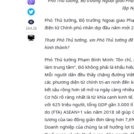
Phó Thủ tướng, Bộ trưởng Ngoại giao Phạ
lập N
Phó Thủ tướng, Bộ trưởng Ngoại giao Phạ
điện tử Chính phủ nhân dịp đầu năm mới 
264.2k
Thưa Phó Thủ tướng, xin Phó Thủ tướng đề 
hình thành?
Phó Thủ tướng Phạm Bình Minh: Tôn chỉ, 
làm trung tâm”. Đó không phải là khẩu hi
Mỗi người dân đều thấy chặng đường Việt
các phương diện từ chính trị-an ninh đến 
kết sâu rộng hơn sẽ mở ra ngày càng nhiề
Cơ hội rõ ràng nhất là từ khía cạnh kinh t
với 625 triệu người, tổng GDP gần 3.000 tỉ
do (FTA) ASEAN+1 vào năm 2018 sẽ giúp G
lương của lao động giản đơn tăng hơn 7,6%,
Doanh nghiệp của chúng ta sẽ hưởng lợi t