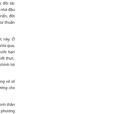
c đối tác
à nhà đầu
iển, đời
tư thuận
c này. Ở
 Vừa qua,
 nước bạn
iết thực.
chính lợi
ộng và số
tướng cho
tinh thần
i phương