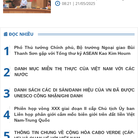
08:21 | 21/05/2025
đề cao chủ nghĩa đa phương, đoàn
kết quốc tế
📰 ĐỌC NHIỀU
1
Phó Thủ tướng Chính phủ, Bộ trưởng Ngoại giao Bùi
Thanh Sơn gặp với Tổng thư ký ASEAN Kao Kim Hourn
2
DANH MỤC MIỄN THỊ THỰC CỦA VIỆT NAM VỚI CÁC
NƯỚC
3
DANH SÁCH CÁC DI SẢN/DANH HIỆU CỦA VN ĐÃ ĐƯỢC
UNESCO CÔNG NHẬN/GHI DANH
Phiên họp vòng XXX giai đoạn II cấp Chủ tịch Ủy ban
4
Liên họp phân giới cắm mốc biên giới trên đất liền Việt
Nam-Trung Quốc
5
THÔNG TIN CHUNG VỀ CỘNG HÒA CABO VERDE (CÁP-