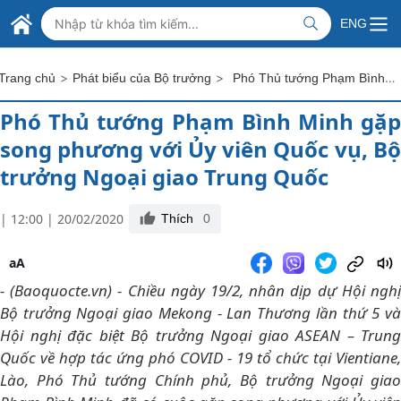
Skip to Main Content
BỘ NGOẠI GIAO VIỆT NAM
ENG
MINISTRY OF FOREIGN AFFAIRS
>
>
Phó Thủ tướng Phạm Bình Minh gặp song phương với Ủy viên Quốc vụ, Bộ trưởng Ngoại giao Trung Quốc
Trang chủ
Phát biểu của Bộ trưởng
Phó Thủ tướng Phạm Bình Minh gặp
song phương với Ủy viên Quốc vụ, Bộ
trưởng Ngoại giao Trung Quốc
| 12:00 | 20/02/2020
Thích
0
aA
- (Baoquocte.vn) - Chiều ngày 19/2, nhân dịp dự Hội nghị
Bộ trưởng Ngoại giao Mekong - Lan Thương lần thứ 5 và
Hội nghị đặc biệt Bộ trưởng Ngoại giao ASEAN – Trung
Quốc về hợp tác ứng phó COVID - 19 tổ chức tại Vientiane,
Lào, Phó Thủ tướng Chính phủ, Bộ trưởng Ngoại giao