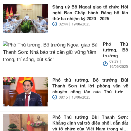
Đảng uỷ Bộ Ngoại giao tổ chức Hội
nghị Ban Chấp hành Đảng bộ lần
thứ ba nhiệm kỳ 2020 - 2025
02:44 | 19/06/2025
Phó Thủ
tướng, Bộ
trưởng
09:39 |
Ngoại giao
19/06/2025
Bùi Thanh
Sơn: Nhà
báo trẻ cần
Phó thủ tướng, Bộ trưởng Bùi
giữ vững
Thanh Sơn trả lời phỏng vấn về
'tâm trong,
chuyến công tác của Thủ tướng
trí sáng, bút
08:15 | 13/06/2025
Chính phủ đến Estonia, Pháp và
sắc'
Thụy Điển
Phó Thủ tướng Bùi Thanh Sơn:
Khẳng định vai trò điều phối, dẫn dắt
và tổ chức của Việt Nam trong việc