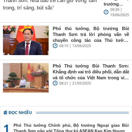
trưởng
09:39 |
Ngoại giao
19/06/2025
Bùi Thanh
Sơn: Nhà
báo trẻ cần
Phó thủ tướng, Bộ trưởng Bùi
giữ vững
Thanh Sơn trả lời phỏng vấn về
'tâm trong,
chuyến công tác của Thủ tướng
trí sáng, bút
08:15 | 13/06/2025
Chính phủ đến Estonia, Pháp và
sắc'
Thụy Điển
Phó Thủ tướng Bùi Thanh Sơn:
Khẳng định vai trò điều phối, dẫn dắt
và tổ chức của Việt Nam trong việc
08:21 | 21/05/2025
đề cao chủ nghĩa đa phương, đoàn
kết quốc tế
📰 ĐỌC NHIỀU
1
Phó Thủ tướng Chính phủ, Bộ trưởng Ngoại giao Bùi
Thanh Sơn gặp với Tổng thư ký ASEAN Kao Kim Hourn