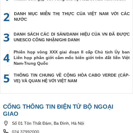
2
DANH MỤC MIỄN THỊ THỰC CỦA VIỆT NAM VỚI CÁC
NƯỚC
3
DANH SÁCH CÁC DI SẢN/DANH HIỆU CỦA VN ĐÃ ĐƯỢC
UNESCO CÔNG NHẬN/GHI DANH
Phiên họp vòng XXX giai đoạn II cấp Chủ tịch Ủy ban
4
Liên họp phân giới cắm mốc biên giới trên đất liền Việt
Nam-Trung Quốc
5
THÔNG TIN CHUNG VỀ CỘNG HÒA CABO VERDE (CÁP-
VE) VÀ QUAN HỆ VỚI VIỆT NAM
CỔNG THÔNG TIN ĐIỆN TỬ BỘ NGOẠI
GIAO
Số 01 Tôn Thất Đàm, Ba Đình, Hà Nội
024.37992000