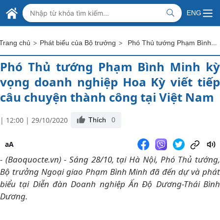
Skip to Main Content
BỘ NGOẠI GIAO VIỆT NAM
ENG
MINISTRY OF FOREIGN AFFAIRS
>
>
Phó Thủ tướng Phạm Bình Minh kỳ vọng doanh nghiệp Hoa Kỳ viết tiếp câu chuyện thành công tại Việt Nam
Trang chủ
Phát biểu của Bộ trưởng
Phó Thủ tướng Phạm Bình Minh kỳ
vọng doanh nghiệp Hoa Kỳ viết tiếp
câu chuyện thành công tại Việt Nam
| 12:00 | 29/10/2020
Thích
0
aA
- (Baoquocte.vn) - Sáng 28/10, tại Hà Nội, Phó Thủ tướng,
Bộ trưởng Ngoại giao Phạm Bình Minh đã đến dự và phát
biểu tại Diễn đàn Doanh nghiệp Ấn Độ Dương-Thái Bình
Dương.