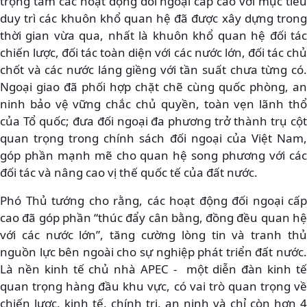
trọng tâm các hoạt động đối ngoại cấp cao với mục tiêu
duy trì các khuôn khổ quan hệ đã được xây dựng trong
thời gian vừa qua, nhất là khuôn khổ quan hệ đối tác
chiến lược, đối tác toàn diện với các nước lớn, đối tác chủ
chốt và các nước láng giềng với tần suất chưa từng có.
Ngoại giao đã phối hợp chặt chẽ cùng quốc phòng, an
ninh bảo vệ vững chắc chủ quyền, toàn vẹn lãnh thổ
của Tổ quốc; đưa đối ngoại đa phương trở thành trụ cột
quan trọng trong chính sách đối ngoại của Việt Nam,
góp phần mạnh mẽ cho quan hệ song phương với các
đối tác và nâng cao vị thế quốc tế của đất nước.
Phó Thủ tướng cho rằng, các hoạt động đối ngoại cấp
cao đã góp phần “thúc đẩy cân bằng, đồng đều quan hệ
với các nước lớn”, tăng cường lòng tin và tranh thủ
nguồn lực bên ngoài cho sự nghiệp phát triển đất nước.
Là nền kinh tế chủ nhà APEC - một diễn đàn kinh tế
quan trọng hàng đầu khu vực, có vai trò quan trọng về
chiến lược, kinh tế, chính trị, an ninh và chỉ còn hơn 4