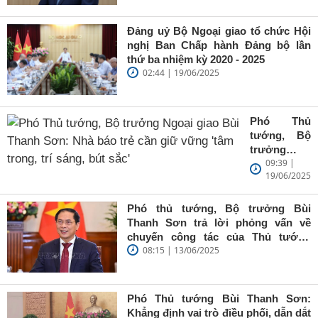
Đảng uỷ Bộ Ngoại giao tổ chức Hội
nghị Ban Chấp hành Đảng bộ lần
thứ ba nhiệm kỳ 2020 - 2025
02:44 | 19/06/2025
Phó Thủ
tướng, Bộ
trưởng
09:39 |
Ngoại giao
19/06/2025
Bùi Thanh
Sơn: Nhà
báo trẻ cần
Phó thủ tướng, Bộ trưởng Bùi
giữ vững
Thanh Sơn trả lời phỏng vấn về
'tâm trong,
chuyến công tác của Thủ tướng
trí sáng, bút
08:15 | 13/06/2025
Chính phủ đến Estonia, Pháp và
sắc'
Thụy Điển
Phó Thủ tướng Bùi Thanh Sơn:
Khẳng định vai trò điều phối, dẫn dắt