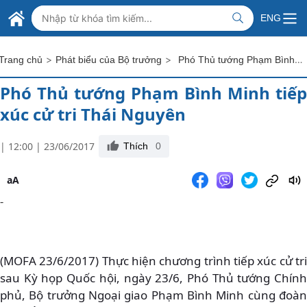
Skip to Main Content
BỘ NGOẠI GIAO VIỆT NAM
ENG
MINISTRY OF FOREIGN AFFAIRS
>
>
Phó Thủ tướng Phạm Bình Minh tiếp xúc cử tri Thái Nguyên
Trang chủ
Phát biểu của Bộ trưởng
Phó Thủ tướng Phạm Bình Minh tiếp
xúc cử tri Thái Nguyên
| 12:00 | 23/06/2017
Thích
0
aA
-
(MOFA 23/6/2017) Thực hiện chương trình tiếp xúc cử tri
sau Kỳ họp Quốc hội, ngày 23/6, Phó Thủ tướng Chính
phủ, Bộ trưởng Ngoại giao Phạm Bình Minh cùng đoàn