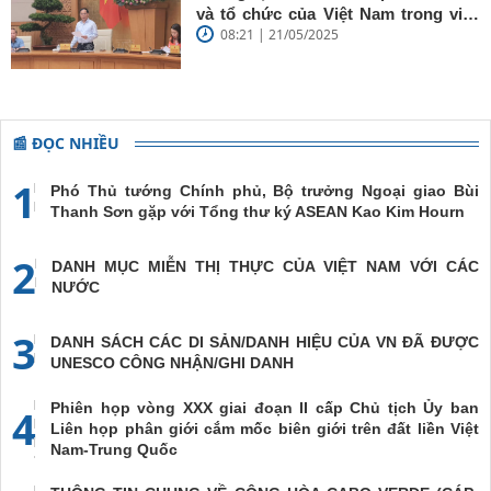
và tổ chức của Việt Nam trong việc
08:21 | 21/05/2025
đề cao chủ nghĩa đa phương, đoàn
kết quốc tế
📰 ĐỌC NHIỀU
1
Phó Thủ tướng Chính phủ, Bộ trưởng Ngoại giao Bùi
Thanh Sơn gặp với Tổng thư ký ASEAN Kao Kim Hourn
2
DANH MỤC MIỄN THỊ THỰC CỦA VIỆT NAM VỚI CÁC
NƯỚC
3
DANH SÁCH CÁC DI SẢN/DANH HIỆU CỦA VN ĐÃ ĐƯỢC
UNESCO CÔNG NHẬN/GHI DANH
Phiên họp vòng XXX giai đoạn II cấp Chủ tịch Ủy ban
4
Liên họp phân giới cắm mốc biên giới trên đất liền Việt
Nam-Trung Quốc