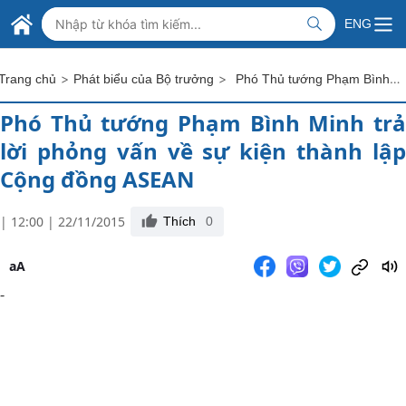
Skip to Main Content
BỘ NGOẠI GIAO VIỆT NAM
ENG
MINISTRY OF FOREIGN AFFAIRS
>
>
Phó Thủ tướng Phạm Bình Minh trả lời phỏng vấn về sự kiện thành lập Cộng đồng ASEAN
Trang chủ
Phát biểu của Bộ trưởng
Phó Thủ tướng Phạm Bình Minh trả
lời phỏng vấn về sự kiện thành lập
Cộng đồng ASEAN
| 12:00 | 22/11/2015
Thích
0
aA
-