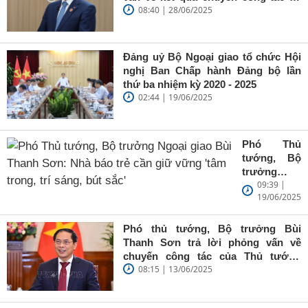
08:40 | 28/06/2025
Trung Quốc của Thủ tướng Chính
phủ Phạm Minh Chính
Đảng uỷ Bộ Ngoại giao tổ chức Hội
nghị Ban Chấp hành Đảng bộ lần
thứ ba nhiệm kỳ 2020 - 2025
02:44 | 19/06/2025
Phó Thủ
tướng, Bộ
trưởng
09:39 |
Ngoại giao
19/06/2025
Bùi Thanh
Sơn: Nhà
báo trẻ cần
Phó thủ tướng, Bộ trưởng Bùi
giữ vững
Thanh Sơn trả lời phỏng vấn về
'tâm trong,
chuyến công tác của Thủ tướng
trí sáng, bút
08:15 | 13/06/2025
Chính phủ đến Estonia, Pháp và
sắc'
Thụy Điển