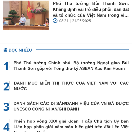
Phó Thủ tướng Bùi Thanh Sơn:
Khẳng định vai trò điều phối, dẫn dắt
và tổ chức của Việt Nam trong việc
08:21 | 21/05/2025
đề cao chủ nghĩa đa phương, đoàn
kết quốc tế
📰 ĐỌC NHIỀU
1
Phó Thủ tướng Chính phủ, Bộ trưởng Ngoại giao Bùi
Thanh Sơn gặp với Tổng thư ký ASEAN Kao Kim Hourn
2
DANH MỤC MIỄN THỊ THỰC CỦA VIỆT NAM VỚI CÁC
NƯỚC
3
DANH SÁCH CÁC DI SẢN/DANH HIỆU CỦA VN ĐÃ ĐƯỢC
UNESCO CÔNG NHẬN/GHI DANH
Phiên họp vòng XXX giai đoạn II cấp Chủ tịch Ủy ban
4
Liên họp phân giới cắm mốc biên giới trên đất liền Việt