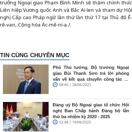
trưởng Ngoại giao Phạm Bình Minh sẽ thăm chính thức
Liên hiệp Vương quốc Anh và Bắc Ai-len và tham dự Hội
nghị Cấp cao Pháp ngữ lần thứ lần thứ 17 tại Thủ đô Ê-
rê-van, Cộng hòa Ác-mê-ni-a./.
TIN CÙNG CHUYÊN MỤC
Phó Thủ tướng, Bộ trưởng Ngoại
giao Bùi Thanh Sơn trả lời phỏng
vấn về kết quả chuyến công tác tại
08:40 | 28/06/2025
Trung Quốc của Thủ tướng Chính
phủ Phạm Minh Chính
Đảng uỷ Bộ Ngoại giao tổ chức Hội
nghị Ban Chấp hành Đảng bộ lần
thứ ba nhiệm kỳ 2020 - 2025
02:44 | 19/06/2025