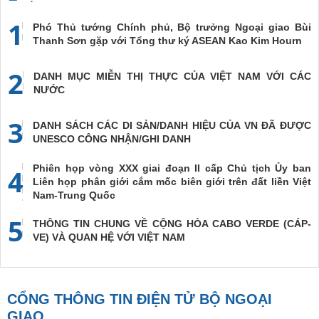
1
Phó Thủ tướng Chính phủ, Bộ trưởng Ngoại giao Bùi
Thanh Sơn gặp với Tổng thư ký ASEAN Kao Kim Hourn
2
DANH MỤC MIỄN THỊ THỰC CỦA VIỆT NAM VỚI CÁC
NƯỚC
3
DANH SÁCH CÁC DI SẢN/DANH HIỆU CỦA VN ĐÃ ĐƯỢC
UNESCO CÔNG NHẬN/GHI DANH
Phiên họp vòng XXX giai đoạn II cấp Chủ tịch Ủy ban
4
Liên họp phân giới cắm mốc biên giới trên đất liền Việt
Nam-Trung Quốc
5
THÔNG TIN CHUNG VỀ CỘNG HÒA CABO VERDE (CÁP-
VE) VÀ QUAN HỆ VỚI VIỆT NAM
CỔNG THÔNG TIN ĐIỆN TỬ BỘ NGOẠI
GIAO