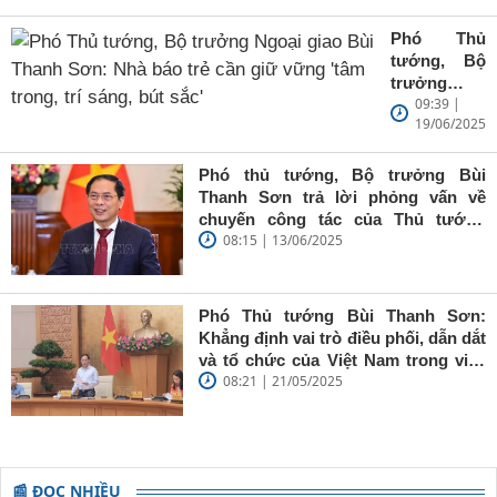
Phó Thủ
tướng, Bộ
trưởng
09:39 |
Ngoại giao
19/06/2025
Bùi Thanh
Sơn: Nhà
báo trẻ cần
Phó thủ tướng, Bộ trưởng Bùi
giữ vững
Thanh Sơn trả lời phỏng vấn về
'tâm trong,
chuyến công tác của Thủ tướng
trí sáng, bút
08:15 | 13/06/2025
Chính phủ đến Estonia, Pháp và
sắc'
Thụy Điển
Phó Thủ tướng Bùi Thanh Sơn:
Khẳng định vai trò điều phối, dẫn dắt
và tổ chức của Việt Nam trong việc
08:21 | 21/05/2025
đề cao chủ nghĩa đa phương, đoàn
kết quốc tế
📰 ĐỌC NHIỀU