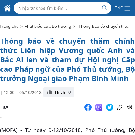
Skip to Main Content
BỘ NGOẠI GIAO VIỆT NAM
ENG
MINISTRY OF FOREIGN AFFAIRS
>
>
Thông báo về chuyến thăm chính thức Liên hiệp Vương quốc Anh và Bắc Ai len và tham dự Hội nghị Cấp cao Pháp ngữ của Phó Thủ tướng, Bộ trưởng Ngoại giao Phạm Bình Minh
Trang chủ
Phát biểu của Bộ trưởng
Thông báo về chuyến thăm chính
thức Liên hiệp Vương quốc Anh và
Bắc Ai len và tham dự Hội nghị Cấp
cao Pháp ngữ của Phó Thủ tướng, Bộ
trưởng Ngoại giao Phạm Bình Minh
| 12:00 | 05/10/2018
Thích
0
aA
-
(MOFA) - Từ ngày 9-12/10/2018, Phó Thủ tướng, Bộ