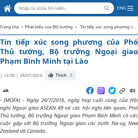
Skip to Main Content
BỘ NGOẠI GIAO VIỆT NAM
ENG
MINISTRY OF FOREIGN AFFAIRS
>
>
Tin tiếp xúc song phương của Phó Thủ tướng, Bộ trưởng Ngoại giao Phạm Bình Minh tại Lào
Trang chủ
Phát biểu của Bộ trưởng
Tin tiếp xúc song phương của Phó
Thủ tướng, Bộ trưởng Ngoại giao
Phạm Bình Minh tại Lào
| 12:00 | 26/07/2016
Thích
0
aA
- (MOFA) - Ngày 26/7/2016, ngày họp cuối cùng của Hội
nghị Ngoại giao ASEAN 49 và các hội nghị liên quan, Phó
Thủ tướng, Bộ trưởng Ngoại giao Phạm Bình Minh có các
cuộc gặp với Bộ trưởng Ngoại giao các nước Na-uy, New
Zealand và Canada.