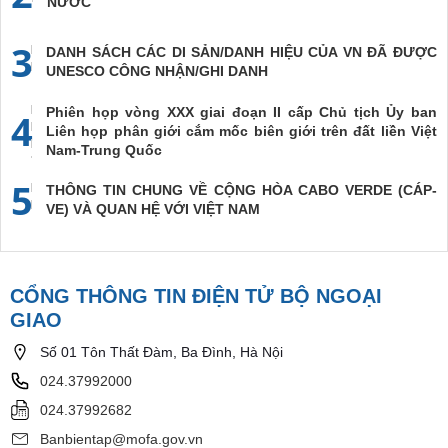
NƯỚC
3
DANH SÁCH CÁC DI SẢN/DANH HIỆU CỦA VN ĐÃ ĐƯỢC
UNESCO CÔNG NHẬN/GHI DANH
Phiên họp vòng XXX giai đoạn II cấp Chủ tịch Ủy ban
4
Liên họp phân giới cắm mốc biên giới trên đất liền Việt
Nam-Trung Quốc
5
THÔNG TIN CHUNG VỀ CỘNG HÒA CABO VERDE (CÁP-
VE) VÀ QUAN HỆ VỚI VIỆT NAM
CỔNG THÔNG TIN ĐIỆN TỬ BỘ NGOẠI
GIAO
Số 01 Tôn Thất Đàm, Ba Đình, Hà Nội
024.37992000
024.37992682
Banbientap@mofa.gov.vn