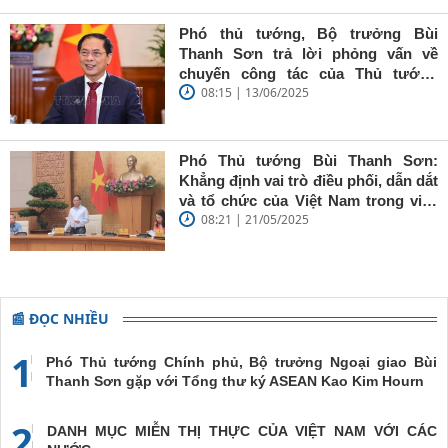
Sơn: Nhà
báo trẻ cần
Phó thủ tướng, Bộ trưởng Bùi
giữ vững
Thanh Sơn trả lời phỏng vấn về
'tâm trong,
chuyến công tác của Thủ tướng
trí sáng, bút
08:15 | 13/06/2025
Chính phủ đến Estonia, Pháp và
sắc'
Thụy Điển
Phó Thủ tướng Bùi Thanh Sơn:
Khẳng định vai trò điều phối, dẫn dắt
và tổ chức của Việt Nam trong việc
08:21 | 21/05/2025
đề cao chủ nghĩa đa phương, đoàn
kết quốc tế
📰 ĐỌC NHIỀU
1
Phó Thủ tướng Chính phủ, Bộ trưởng Ngoại giao Bùi
Thanh Sơn gặp với Tổng thư ký ASEAN Kao Kim Hourn
2
DANH MỤC MIỄN THỊ THỰC CỦA VIỆT NAM VỚI CÁC