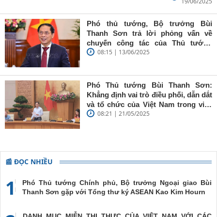
19/06/2025
Bùi Thanh
Sơn: Nhà
báo trẻ cần
Phó thủ tướng, Bộ trưởng Bùi
giữ vững
Thanh Sơn trả lời phỏng vấn về
'tâm trong,
chuyến công tác của Thủ tướng
trí sáng, bút
08:15 | 13/06/2025
Chính phủ đến Estonia, Pháp và
sắc'
Thụy Điển
Phó Thủ tướng Bùi Thanh Sơn:
Khẳng định vai trò điều phối, dẫn dắt
và tổ chức của Việt Nam trong việc
08:21 | 21/05/2025
đề cao chủ nghĩa đa phương, đoàn
kết quốc tế
📰 ĐỌC NHIỀU
1
Phó Thủ tướng Chính phủ, Bộ trưởng Ngoại giao Bùi
Thanh Sơn gặp với Tổng thư ký ASEAN Kao Kim Hourn
DANH MỤC MIỄN THỊ THỰC CỦA VIỆT NAM VỚI CÁC