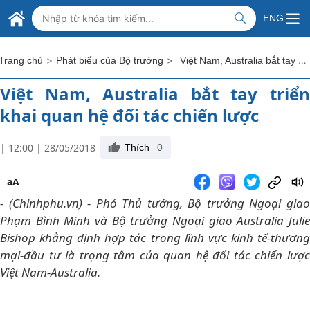
Skip to Main Content
BỘ NGOẠI GIAO VIỆT NAM
ENG
MINISTRY OF FOREIGN AFFAIRS
>
>
Việt Nam, Australia bắt tay triển khai quan hệ đối tác chiến lược
Trang chủ
Phát biểu của Bộ trưởng
Việt Nam, Australia bắt tay triển
khai quan hệ đối tác chiến lược
| 12:00 | 28/05/2018
Thích
0
aA
- (Chinhphu.vn) - Phó Thủ tướng, Bộ trưởng Ngoại giao
Phạm Bình Minh và Bộ trưởng Ngoại giao Australia Julie
Bishop khẳng định hợp tác trong lĩnh vực kinh tế-thương
mại-đầu tư là trọng tâm của quan hệ đối tác chiến lược
Việt Nam-Australia.