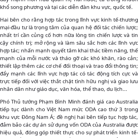
khổ song phương và tại các diễn đàn khu vực, quốc tế.
Hai bên cho rằng hợp tác trong lĩnh vực kinh tế-thương
mại-đầu tư là trọng tâm của quan hệ đối tác chiến lược;
nhất trí cần củng cố hơn nữa lòng tin chiến lược và tin
cậy chính trị; mở rộng và làm sâu sắc hơn các lĩnh vực
hợp tác; nhấn mạnh quyết tâm khai thác tiềm năng, thế
mạnh của mỗi nước và tháo gỡ các khó khăn, rào cản;
thiết lập thêm các cơ chế đối thoại và trao đổi thông tin;
đẩy mạnh các lĩnh vực hợp tác có tác động tích cực và
trực tiếp đối với việc thắt chặt tình hữu nghị và giao lưu
nhân dân như giáo dục, văn hóa, thể thao, du lịch...
Phó Thủ tướng Phạm Bình Minh đánh giá cao Australia
tiếp tục dành cho Việt Nam mức ODA cao thứ 3 trong
khu vực Đông Nam Á; đề nghị hai bên tiếp tục hợp tác,
đảm bảo các dự án sử dụng vốn ODA của Australia được
hiệu quả, đóng góp thiết thực cho sự phát triển kinh tế-