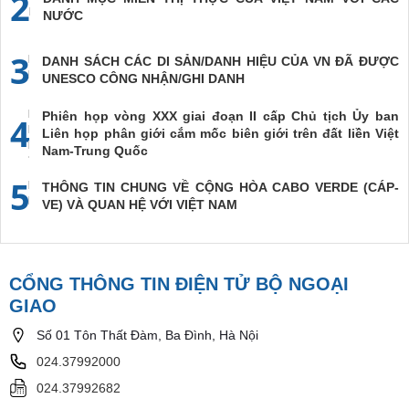
2
NƯỚC
3
DANH SÁCH CÁC DI SẢN/DANH HIỆU CỦA VN ĐÃ ĐƯỢC
UNESCO CÔNG NHẬN/GHI DANH
Phiên họp vòng XXX giai đoạn II cấp Chủ tịch Ủy ban
4
Liên họp phân giới cắm mốc biên giới trên đất liền Việt
Nam-Trung Quốc
5
THÔNG TIN CHUNG VỀ CỘNG HÒA CABO VERDE (CÁP-
VE) VÀ QUAN HỆ VỚI VIỆT NAM
CỔNG THÔNG TIN ĐIỆN TỬ BỘ NGOẠI
GIAO
Số 01 Tôn Thất Đàm, Ba Đình, Hà Nội
024.37992000
024.37992682