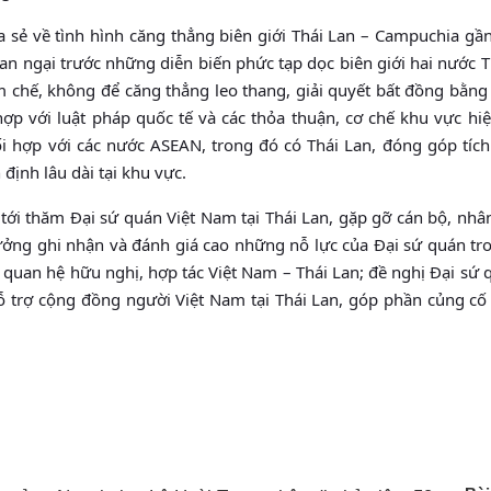
a sẻ về tình hình căng thẳng biên giới Thái Lan – Campuchia gầ
an ngại trước những diễn biến phức tạp dọc biên giới hai nước T
 chế, không để căng thẳng leo thang, giải quyết bất đồng bằng
ợp với luật pháp quốc tế và các thỏa thuận, cơ chế khu vực hi
 hợp với các nước ASEAN, trong đó có Thái Lan, đóng góp tích
định lâu dài tại khu vực.
tới thăm Đại sứ quán Việt Nam tại Thái Lan, gặp gỡ cán bộ, nhâ
rưởng ghi nhận và đánh giá cao những nỗ lực của Đại sứ quán t
 quan hệ hữu nghị, hợp tác Việt Nam – Thái Lan; đề nghị Đại sứ 
hỗ trợ cộng đồng người Việt Nam tại Thái Lan, góp phần củng c