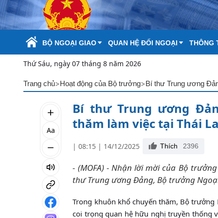
Skip to Main Content
BỘ NGOẠI GIAO
QUAN HỆ ĐỐI NGOẠI
THÔNG T
Thứ Sáu, ngày 07 tháng 8 năm 2026
>
>
Trang chủ
Hoạt động của Bộ trưởng
Bí thư Trung ương Đản
Bí thư Trung ương Đản
thăm làm việc tại Thái L
Aa
| 08:15 | 14/12/2025
Thích
2396
- (MOFA) - Nhận lời mời của Bộ trưởng
thư Trung ương Đảng, Bộ trưởng Ngoại 
Trong khuôn khổ chuyến thăm, Bộ trưởng L
coi trọng quan hệ hữu nghị truyền thống và 