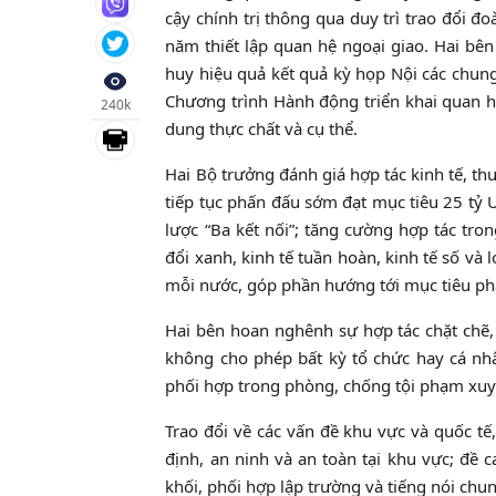
cậy chính trị thông qua duy trì trao đổi đ
năm thiết lập quan hệ ngoại giao. Hai bên
huy hiệu quả kết quả kỳ họp Nội các chung
Chương trình Hành động triển khai quan h
240k
dung thực chất và cụ thể.
Hai Bộ trưởng đánh giá hợp tác kinh tế, thư
tiếp tục phấn đấu sớm đạt mục tiêu 25 tỷ 
lược “Ba kết nối”; tăng cường hợp tác tro
đổi xanh, kinh tế tuần hoàn, kinh tế số và
mỗi nước, góp phần hướng tới mục tiêu ph
Hai bên hoan nghênh sự hợp tác chặt chẽ,
không cho phép bất kỳ tổ chức hay cá nhâ
phối hợp trong phòng, chống tội phạm xuy
Trao đổi về các vấn đề khu vực và quốc tế
định, an ninh và an toàn tại khu vực; đề 
khối, phối hợp lập trường và tiếng nói chu