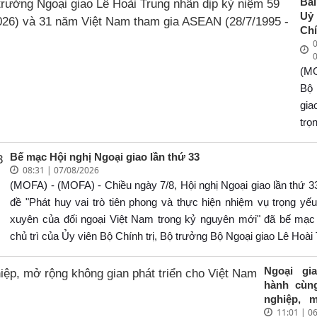
Bài
Uỷ
Ch
0
Bộ
Ng
(M
Lê
Tr
Bộ
dịp
gi
5
tr
th
thiệ
AS
của
Bế mạc Hội nghị Ngoại giao lần thứ 33
(8/
08:31 | 07/08/2026
8/8
Bộ 
(MOFA) - (MOFA) - Chiều ngày 7/8, Hội nghị Ngoại giao lần thứ 3
31 
Bộ
Na
đề "Phát huy vai trò tiên phong và thực hiện nhiệm vụ trọng yế
Ng
gi
xuyên của đối ngoại Việt Nam trong kỷ nguyên mới" đã bế mạc
Lê
(28
chủ trì của Ủy viên Bộ Chính trị, Bộ trưởng Bộ Ngoại giao Lê Hoài
Tr
28/
dịp
Ngoại gi
5
hành cùn
th
nghiệp, 
AS
11:01 | 0
không gi