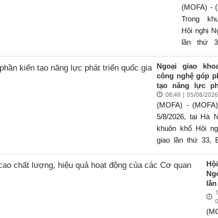
(8/
triển cho 
(MOFA) - 
8/8
Trong kh
31 
Hội nghị N
Na
lần thứ 3
gi
06/8/2026
(28
Nội, Bộ Ng
Ngoại giao kho
công nghệ góp p
28/
đã tổ chứ
tạo năng lực ph
kết nối “N
08:49 | 05/08/202
quốc gia
đồng hà
(MOFA) - (MOFA)
Cộng đồn
5/8/2026, tại Hà N
nghiệp” vớ
khuôn khổ Hội ng
dự của Ủy
giao lần thứ 33, 
Chính trị, 
giao tổ chức Ph
Bộ Ngoại 
“Ngoại giao khoa h
Hộ
Hoài Trun
Ng
nghệ góp phần k
đạo Bộ Ngo
lần
năng lực phát tr
1
Nâ
các Trư
gia”. Phiên họ
chấ
quan đại d
trưởng Ngoại giao
(M
hi
Nam ở nướ