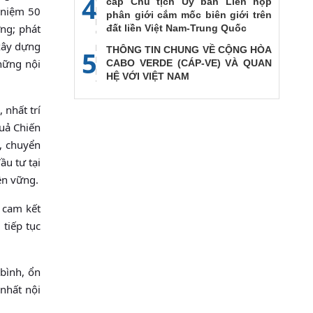
4
cấp Chủ tịch Ủy ban Liên họp
ỷ niệm 50
phân giới cắm mốc biên giới trên
ơng; phát
đất liền Việt Nam-Trung Quốc
 xây dựng
THÔNG TIN CHUNG VỀ CỘNG HÒA
5
hững nội
CABO VERDE (CÁP-VE) VÀ QUAN
HỆ VỚI VIỆT NAM
 nhất trí
quả Chiến
g, chuyển
ầu tư tại
ền vững.
 cam kết
tiếp tục
 bình, ổn
 nhất nội