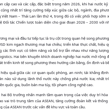
oàn cấp cao và các cấp, đặc biệt trong năm 2026, khi hai nước k
 cũng nhất trí tăng cường tiếp xúc giữa các bộ, ngành, địa phư
 Việt Nam – Thái Lan lần thứ 4, trong đó có việc phối hợp sớm
ệ Đối tác Chiến lược toàn diện cho giai đoạn 2026 – 2030 với n
ơng mại và đầu tư tiếp tục là trụ cột trong quan hệ song phương,
USD kim ngạch thương mại hai chiều; triển khai thực chất, hiệu 
ng các lĩnh vực có tiềm năng và bổ trợ lẫn nhau như năng lượn
 logistics. Hai bên khuyến khích doanh nghiệp hai nước mở rộng đ
át triển kinh tế song phương theo hướng cân bằng, ổn định và b
 hiệu quả giữa các cơ quan quốc phòng, an ninh; tái khẳng định
n nào sử dụng lãnh thổ nước này chống phá nước kia; nhất trí 
ên quốc gia, buôn bán ma túy, tội phạm công nghệ cao.
, hai Bộ trưởng nhấn mạnh tầm quan trọng của việc duy trì hòa
cao vai trò trung tâm của ASEAN, tăng cường đoàn kết và thống
ng của ASEAN trước các vấn đề khu vực và toàn cầu.