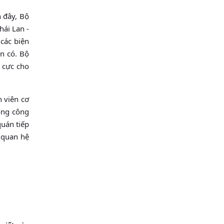
n đây, Bộ
hái Lan -
 các biện
ện có. Bộ
 cực cho
n viên cơ
rong công
quán tiếp
ố quan hệ