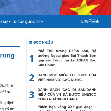
ENG
H SỰ
DI CƯ QUỐC TẾ
📰 ĐỌC NHIỀU
Phó Thủ tướng Chính phủ, Bộ
Trung
1
trưởng Ngoại giao Bùi Thanh Sơn
gặp với Tổng thư ký ASEAN Kao
Kim Hourn
2
DANH MỤC MIỄN THỊ THỰC CỦA
VIỆT NAM VỚI CÁC NƯỚC
2025, Bí
DANH SÁCH CÁC DI SẢN/DANH
3
ái Lan.
HIỆU CỦA VN ĐÃ ĐƯỢC UNESCO
CÔNG NHẬN/GHI DANH
ẳng định
Phiên họp vòng XXX giai đoạn II
ng cố tin