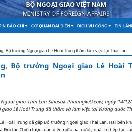
BỘ NGOẠI GIAO VIỆT NAM
MINISTRY OF FOREIGN AFFAIRS
IN BÁO CHÍ
CƠ QUAN ĐẠI DIỆN
DỊCH VỤ CÔNG
TIN LÃN
g, Bộ trưởng Ngoại giao Lê Hoài Trung thăm làm việc tại Thái Lan
g, Bộ trưởng Ngoại giao Lê Hoài 
an
 Ngoại giao Thái Lan Sihasak Phuangketkeow, ngày 14/12/
giao Lê Hoài Trung đã thăm và làm việc tại Vương quốc Th
ê Hoài Trung đã gặp Bộ trưởng Ngoại giao Thái Lan. Hai bên kh
Đối tác Chiến lược toàn diện giữa hai nước; nhất trí tiếp tục củ