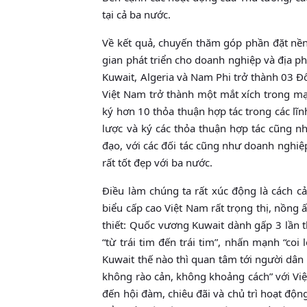
tại cả ba nước.
Về kết quả, chuyến thăm góp phần đặt nền
gian phát triển cho doanh nghiệp và địa p
Kuwait, Algeria và Nam Phi trở thành 03 Đố
Việt Nam trở thành một mắt xích trong mạ
ký hơn 10 thỏa thuận hợp tác trong các lĩn
lược và ký các thỏa thuận hợp tác cũng nh
đạo, với các đối tác cũng như doanh nghiệ
rất tốt đẹp với ba nước.
Điều làm chúng ta rất xúc động là cách
biểu cấp cao Việt Nam rất trọng thị, nồng
thiết: Quốc vương Kuwait dành gấp 3 lần t
“từ trái tim đến trái tim”, nhấn mạnh “coi 
Kuwait thế nào thì quan tâm tới người dân
không rào cản, không khoảng cách” với Việt
đến hội đàm, chiêu đãi và chủ trì hoạt độ