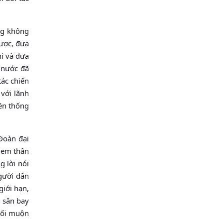
ng không
lược, đưa
hi và đưa
 nước đã
tác chiến
 với lãnh
yền thống
Đoàn đại
h em thân
g lời nói
người dân
giới hạn,
i sân bay
 tối muộn