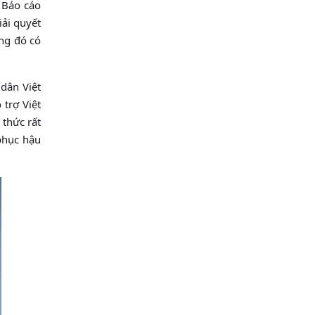
o Báo cáo
iải quyết
ong đó có
dân Việt
 trợ Việt
 thức rất
 phục hậu