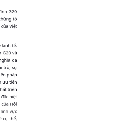
đỉnh G20
chứng tỏ
 của Việt
 kinh tế.
n G20 và
nghĩa đa
 trò, sự
biện pháp
n ưu tiên
hát triển
 đặc biệt
a của Hội
 lĩnh vực
 cụ thể,