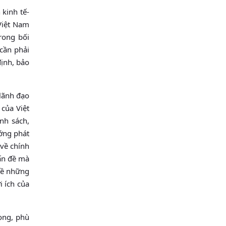
 kinh tế-
 Việt Nam
rong bối
 cần phải
định, bảo
 lãnh đạo
 của Việt
nh sách,
ớng phát
 về chính
vấn đề mà
 về những
i ích của
ọng, phù