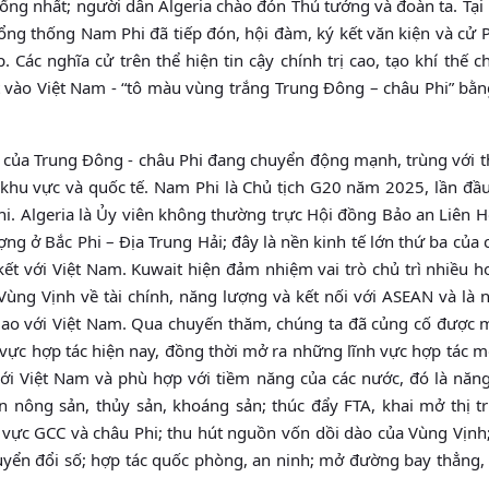
thống nhất; người dân Algeria chào đón Thủ tướng và đoàn ta. Tạ
ổng thống Nam Phi đã tiếp đón, hội đàm, ký kết văn kiện và cử
 Các nghĩa cử trên thể hiện tin cậy chính trị cao, tạo khí thế 
t vào Việt Nam - “tô màu vùng trắng Trung Đông – châu Phi” bằ
c của Trung Đông - châu Phi đang chuyển động mạnh, trùng với t
ng khu vực và quốc tế. Nam Phi là Chủ tịch G20 năm 2025, lần đầ
hi. Algeria là Ủy viên không thường trực Hội đồng Bảo an Liên 
ng ở Bắc Phi – Địa Trung Hải; đây là nền kinh tế lớn thứ ba của 
ết với Việt Nam. Kuwait hiện đảm nhiệm vai trò chủ trì nhiều 
ùng Vịnh về tài chính, năng lượng và kết nối với ASEAN và là 
 giao với Việt Nam. Qua chuyến thăm, chúng ta đã củng cố được 
vực hợp tác hiện nay, đồng thời mở ra những lĩnh vực hợp tác m
với Việt Nam và phù hợp với tiềm năng của các nước, đó là năng
ến nông sản, thủy sản, khoáng sản; thúc đẩy FTA, khai mở thị t
vực GCC và châu Phi; thu hút nguồn vốn dồi dào của Vùng Vịnh;
uyển đổi số; hợp tác quốc phòng, an ninh; mở đường bay thẳng, 