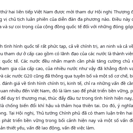
thứ hai liên tiếp Việt Nam được mời tham dự Hội nghị Thượng 
g vị chủ tịch luân phiên của diễn đàn đa phương nào. Điều này 
 ta và sự coi trọng của cộng đồng quốc tế đối với những đóng góp
 tình hình quốc tế rất phức tạp, cả về chính trị, an ninh và cả về
u tham dự ở cấp cao gồm có lãnh đạo của các nước là thành viê
 quốc tế. Các nước đều nhấn mạnh cần phải tăng cường chủ 
tham gia của cấp cao, của nhiều nước như vậy đã khẳng định vai
và các nước G20 cũng đã thông qua tuyên bố và một số cơ chế, 
 đánh giá về tình hình chính trị, kinh tế, chỉ ra những vấn đề cầ
quan nhiều đến Việt Nam, đó là làm sao để phát triển bền vững, p
để duy trì thương mại, thúc đẩy đầu tư trong tình hình hiện nay,
 là chống biến đổi khí hậu và thảm họa thiên tai. Do đó, ý nghĩ
ng. Tại Hội nghị, Thủ tướng Chính phủ đã có tham luận trên hai
à phát triển bền vững trong bối cảnh hiện nay và một số vấn đề
ản thiết yếu, vấn đề lao động, vấn đề việc làm.