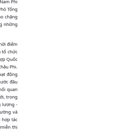
i Nam Phi
 Phó Tổng
cho chặng
ng những
hời điểm
u tổ chức
Hợp Quốc
châu Phi.
hoạt động
nước đầu
mối quan
ới, trong
 lượng -
rường và
 hợp tác
miễn thị