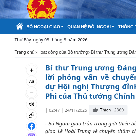
Skip to Main Content
BỘ NGOẠI GIAO
QUAN HỆ ĐỐI NGOẠI
THÔNG T
Thứ Bảy, ngày 08 tháng 8 năm 2026
>
>
Trang chủ
Hoạt động của Bộ trưởng
Bí thư Trung ương Đảng,
lời phỏng vấn về chuyế
Aa
dự Hội nghị Thượng đỉn
Phi của Thủ tướng Chín
| 02:47 | 24/11/2025
Thích
2369
- Bộ Ngoại giao trân trọng giới thiệu 
giao Lê Hoài Trung về chuyến thăm c