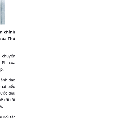
ăm chính
 của Thủ
, chuyến
 Phi của
p.
 lãnh đạo
phát biểu
 nước đều
ệ rất tốt
i.
i đối tác