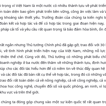
 trọng vì Việt Nam là một nước có nhiều thành tựu về phát triển
riển toàn diện bao gồm phát triển bền vững, công ăn việc làm và
g khoáng sản thiết yếu. Trưởng đoàn của chúng ta kiến nghị t
oàn kết và hợp tác và để có hợp tác trong giai đoạn hiện nay,
pháp cải tổ và yêu cầu rất quan trọng là bảo đảm hòa bình, ổn 
 rất ngắn nhưng Thủ tướng Chính phủ đã gặp gỡ, trao đổi với 30
i, về tình hình phát triển hiện nay của Việt Nam, những nỗ lực
hiện thể chế. Cùng với đó, Thủ tướng có những phát biểu chí
i doanh nghiệp ở ba nước đến thăm về những thành tựu, định hư
giúp cho các đối tác hiểu hơn để có niềm tin về thúc đẩy quan hệ
a và các đối tác đã bàn rất cụ thể về hợp tác, trong đó có những 
trao đổi rất toàn diện cả về nông nghiệp, cả về công nghiệp, cả
khoa học công nghệ, chuyển đổi số và quốc phòng, an ninh, vì lợ
 khu vực và trên thế giới.
, chúng ta đóng góp chung vào một sự kiện quốc tế rất quan tr