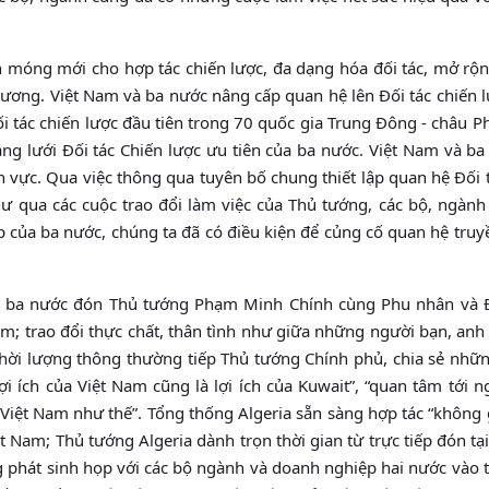
 móng mới cho hợp tác chiến lược, đa dạng hóa đối tác, mở rộ
hương. Việt Nam và ba nước nâng cấp quan hệ lên Đối tác chiến 
i tác chiến lược đầu tiên trong 70 quốc gia Trung Đông - châu P
ng lưới Đối tác Chiến lược ưu tiên của ba nước. Việt Nam và ba
h vực. Qua việc thông qua tuyên bố chung thiết lập quan hệ Đối 
ư qua các cuộc trao đổi làm việc của Thủ tướng, các bộ, ngành
p của ba nước, chúng ta đã có điều kiện để củng cố quan hệ tru
 cả ba nước đón Thủ tướng Phạm Minh Chính cùng Phu nhân và 
 ấm; trao đổi thực chất, thân tình như giữa những người bạn, an
hời lượng thông thường tiếp Thủ tướng Chính phủ, chia sẻ nhữn
lợi ích của Việt Nam cũng là lợi ích của Kuwait”, “quan tâm tới 
 Việt Nam như thế”. Tổng thống Algeria sẵn sàng hợp tác “không 
 Nam; Thủ tướng Algeria dành trọn thời gian từ trực tiếp đón tạ
ng phát sinh họp với các bộ ngành và doanh nghiệp hai nước vào