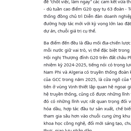
để “chốt việc, làm ngay” các cam kết vừa 
- dù tuần cao điểm G20 quy tụ 63 đoàn - T
thống đồng chủ trì Diễn đàn doanh nghiệp.
đường hợp tác mới với kỳ vọng lớn lao đặ
dự án, chuỗi giá trị cụ thể.
Ba điểm đến đều là đầu mối địa-chiến lượ
mỗi nước giữ vai trò, vị thế đặc biệt tro
Hội nghị Thượng đỉnh G20 trên đất châu P
nhiệm kỳ 2024-2025, tiếng nói có trọng lượ
Nam Phi và Algeria có truyền thống đoàn k
của GCC trong năm 2025, là cửa ngõ của V
tiên ở vùng Vịnh thiết lập quan hệ ngoại
hệ truyền thống, củng cố được những lĩnh 
đó có những lĩnh vực rất quan trọng đối 
hóa dầu, hợp tác đầu tư sản xuất, chế bi
tham gia sâu hơn vào chuỗi cung ứng khu 
khoa học công nghệ, đổi mới sáng tạo, ch
thực, giao lưu nhân dân.