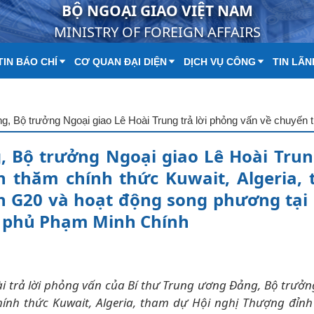
BỘ NGOẠI GIAO VIỆT NAM
MINISTRY OF FOREIGN AFFAIRS
IN BÁO CHÍ
CƠ QUAN ĐẠI DIỆN
DỊCH VỤ CÔNG
TIN LÃN
 Bộ trưởng Ngoại giao Lê Hoài Trun
n thăm chính thức Kuwait, Algeria,
h G20 và hoạt động song phương tạ
h phủ Phạm Minh Chính
bài trả lời phỏng vấn của Bí thư Trung ương Đảng, Bộ trưở
hính thức Kuwait, Algeria, tham dự Hội nghị Thượng đỉnh