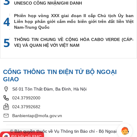
3
UNESCO CÔNG NHẬN/GHI DANH
Phiên họp vòng XXX giai đoạn II cấp Chủ tịch Ủy ban
4
Liên họp phân giới cắm mốc biên giới trên đất liền Việt
Nam-Trung Quốc
5
THÔNG TIN CHUNG VỀ CỘNG HÒA CABO VERDE (CÁP-
VE) VÀ QUAN HỆ VỚI VIỆT NAM
CỔNG THÔNG TIN ĐIỆN TỬ BỘ NGOẠI
GIAO
Số 01 Tôn Thất Đàm, Ba Đình, Hà Nội
024.37992000
024.37992682
Banbientap@mofa.gov.vn
© Bản quyền thuộc về Vụ Thông tin Báo chí - Bộ Ngoại Giao
Đã kết nối EMC