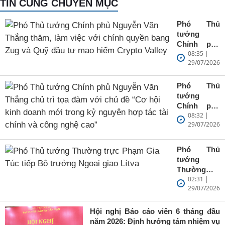
TIN CÙNG CHUYÊN MỤC
Phó Thủ
tướng
Chính phủ
08:35 |
Nguyễn Văn
29/07/2026
Thắng
thăm, làm
việc với
Phó Thủ
chính quyền
tướng
bang Zug và
Chính phủ
Quỹ đầu tư
08:32 |
Nguyễn Văn
mạo hiểm
29/07/2026
Thắng chủ
Crypto
trì tọa đàm
Valley
với chủ đề
Phó Thủ
“Cơ hội
tướng
kinh doanh
Thường
mới trong
02:31 |
trực Phạm
kỷ nguyên
29/07/2026
Gia Túc tiếp
hợp tác tài
Bộ trưởng
chính và
Ngoại giao
Hội nghị Báo cáo viên 6 tháng đầu
công nghệ
Lítva
năm 2026: Định hướng tám nhiệm vụ