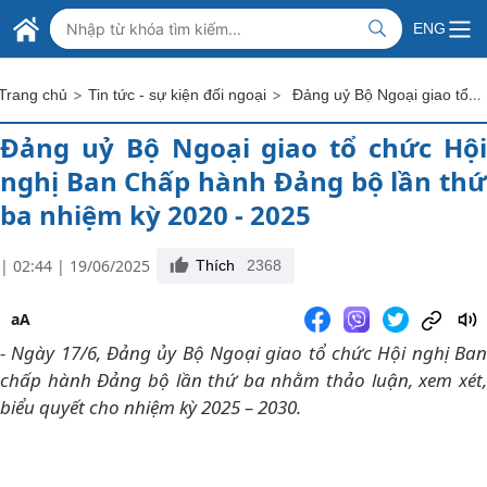
Skip to Main Content
BỘ NGOẠI GIAO VIỆT NAM
ENG
MINISTRY OF FOREIGN AFFAIRS
>
>
Đảng uỷ Bộ Ngoại giao tổ chức Hội nghị Ban Chấp hành Đảng bộ lần thứ ba nhiệm kỳ 2020 - 2025
Trang chủ
Tin tức - sự kiện đối ngoại
Đảng uỷ Bộ Ngoại giao tổ chức Hội
nghị Ban Chấp hành Đảng bộ lần thứ
ba nhiệm kỳ 2020 - 2025
| 02:44 | 19/06/2025
Thích
2368
aA
- Ngày 17/6, Đảng ủy Bộ Ngoại giao tổ chức Hội nghị Ban
chấp hành Đảng bộ lần thứ ba nhằm thảo luận, xem xét,
biểu quyết cho nhiệm kỳ 2025 – 2030.