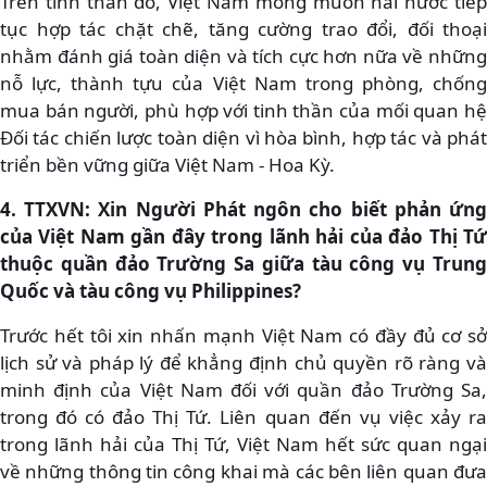
Trên tinh thần đó, Việt Nam mong muốn hai nước tiếp
tục hợp tác chặt chẽ, tăng cường trao đổi, đối thoại
nhằm đánh giá toàn diện và tích cực hơn nữa về những
nỗ lực, thành tựu của Việt Nam trong phòng, chống
mua bán người, phù hợp với tinh thần của mối quan hệ
Đối tác chiến lược toàn diện vì hòa bình, hợp tác và phát
triển bền vững giữa Việt Nam - Hoa Kỳ.
4. TTXVN: Xin Người Phát ngôn cho biết phản ứng
của Việt Nam gần đây trong lãnh hải của đảo Thị Tứ
thuộc quần đảo Trường Sa giữa tàu công vụ Trung
Quốc và tàu công vụ Philippines?
Trước hết tôi xin nhấn mạnh Việt Nam có đầy đủ cơ sở
lịch sử và pháp lý để khẳng định chủ quyền rõ ràng và
minh định của Việt Nam đối với quần đảo Trường Sa,
trong đó có đảo Thị Tứ. Liên quan đến vụ việc xảy ra
trong lãnh hải của Thị Tứ, Việt Nam hết sức quan ngại
về những thông tin công khai mà các bên liên quan đưa