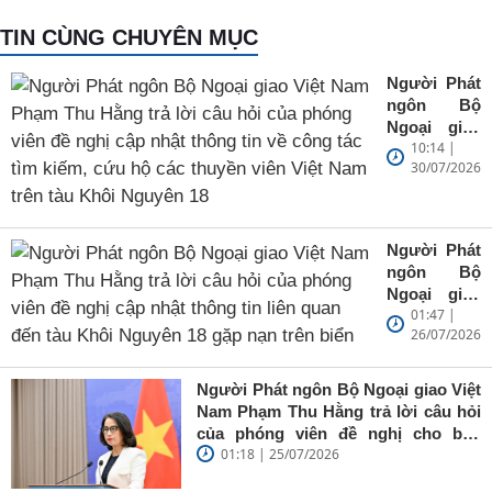
TIN CÙNG CHUYÊN MỤC
Người Phát
ngôn Bộ
Ngoại giao
10:14 |
Việt Nam
30/07/2026
Phạm Thu
Hằng trả lời
câu hỏi của
phóng viên
Người Phát
đề nghị cập
ngôn Bộ
nhật thông
Ngoại giao
tin về công
01:47 |
Việt Nam
tác tìm
26/07/2026
Phạm Thu
kiếm, cứu
Hằng trả lời
hộ các
câu hỏi của
Người Phát ngôn Bộ Ngoại giao Việt
thuyền viên
phóng viên
Nam Phạm Thu Hằng trả lời câu hỏi
Việt Nam
đề nghị cập
của phóng viên đề nghị cho biết
trên tàu
nhật thông
01:18 | 25/07/2026
phản ứng của Việt Nam trước việc
Khôi
tin liên quan
Cơ quan Đại diện Thương mại Hoa
Nguyên 18
đến tàu