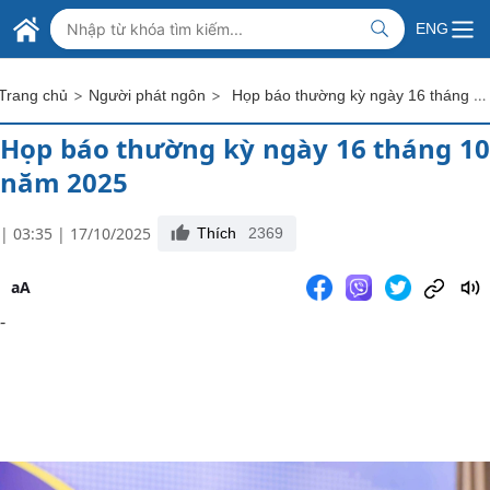
Skip to Main Content
BỘ NGOẠI GIAO VIỆT NAM
ENG
MINISTRY OF FOREIGN AFFAIRS
>
>
Họp báo thường kỳ ngày 16 tháng 10 năm 2025
Trang chủ
Người phát ngôn
Họp báo thường kỳ ngày 16 tháng 10
năm 2025
| 03:35 | 17/10/2025
Thích
2369
aA
-