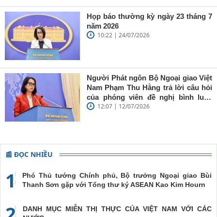
Kỳ (USTR) áp mức thuế mới 12,5%
Khôi
đối với hàng hóa của tất cả các nền
Họp báo thường kỳ ngày 23 tháng 7
Nguyên 18
kinh tế “bị điều tra” theo Mục 301
năm 2026
gặp nạn
10:22 | 24/07/2026
trên biển
Người Phát ngôn Bộ Ngoại giao Việt
Nam Phạm Thu Hằng trả lời câu hỏi
của phóng viên đề nghị bình luận
12:07 | 12/07/2026
của Việt Nam nhân dịp 10 năm Tòa
Trọng tài thành lập theo Phụ lục VII
Công ước Liên hợp quốc về Luật
Biển 1982 ra phán quyết trong vụ
kiện giữa Philippines và Trung Quốc
📰 ĐỌC NHIỀU
1
Phó Thủ tướng Chính phủ, Bộ trưởng Ngoại giao Bùi
Thanh Sơn gặp với Tổng thư ký ASEAN Kao Kim Hourn
2
DANH MỤC MIỄN THỊ THỰC CỦA VIỆT NAM VỚI CÁC