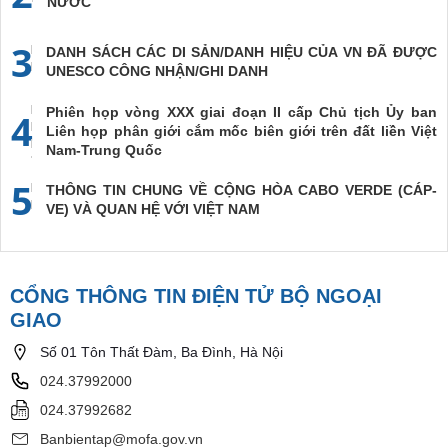
NƯỚC
3
DANH SÁCH CÁC DI SẢN/DANH HIỆU CỦA VN ĐÃ ĐƯỢC
UNESCO CÔNG NHẬN/GHI DANH
Phiên họp vòng XXX giai đoạn II cấp Chủ tịch Ủy ban
4
Liên họp phân giới cắm mốc biên giới trên đất liền Việt
Nam-Trung Quốc
5
THÔNG TIN CHUNG VỀ CỘNG HÒA CABO VERDE (CÁP-
VE) VÀ QUAN HỆ VỚI VIỆT NAM
CỔNG THÔNG TIN ĐIỆN TỬ BỘ NGOẠI
GIAO
Số 01 Tôn Thất Đàm, Ba Đình, Hà Nội
024.37992000
024.37992682
Banbientap@mofa.gov.vn