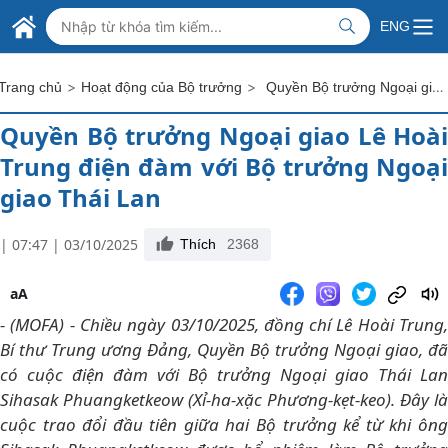
Skip to Main Content
BỘ NGOẠI GIAO VIỆT NAM
ENG
MINISTRY OF FOREIGN AFFAIRS
>
>
Quyền Bộ trưởng Ngoại giao Lê Hoài Trung điện đàm với Bộ trưởng Ngoại giao Thái Lan
Trang chủ
Hoạt động của Bộ trưởng
Quyền Bộ trưởng Ngoại giao Lê Hoài
Trung điện đàm với Bộ trưởng Ngoại
giao Thái Lan
| 07:47 | 03/10/2025
Thích
2368
aA
- (MOFA) - Chiều ngày 03/10/2025, đồng chí Lê Hoài Trung,
Bí thư Trung ương Đảng, Quyền Bộ trưởng Ngoại giao, đã
có cuộc điện đàm với Bộ trưởng Ngoại giao Thái Lan
Sihasak Phuangketkeow (Xỉ-ha-xặc Phương-kẹt-keo). Đây là
cuộc trao đổi đầu tiên giữa hai Bộ trưởng kể từ khi ông