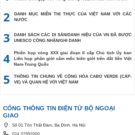
2
DANH MỤC MIỄN THỊ THỰC CỦA VIỆT NAM VỚI CÁC
NƯỚC
3
DANH SÁCH CÁC DI SẢN/DANH HIỆU CỦA VN ĐÃ ĐƯỢC
UNESCO CÔNG NHẬN/GHI DANH
Phiên họp vòng XXX giai đoạn II cấp Chủ tịch Ủy ban
4
Liên họp phân giới cắm mốc biên giới trên đất liền Việt
Nam-Trung Quốc
5
THÔNG TIN CHUNG VỀ CỘNG HÒA CABO VERDE (CÁP-
VE) VÀ QUAN HỆ VỚI VIỆT NAM
CỔNG THÔNG TIN ĐIỆN TỬ BỘ NGOẠI
GIAO
Số 01 Tôn Thất Đàm, Ba Đình, Hà Nội
024.37992000