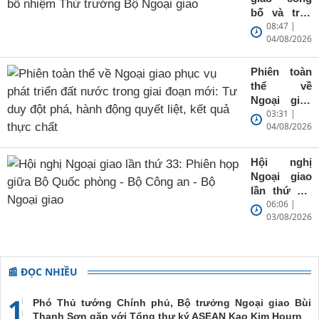
quan đại
bố và trao
diện
08:47 |
Quyết định
04/08/2026
bổ nhiệm
Thứ trưởng
Bộ Ngoại
Phiên toàn
giao
thể về
Ngoại giao
03:31 |
phục vụ
04/08/2026
phát triển
đất nước
trong giai
Hội nghị
đoạn mới:
Ngoại giao
Tư duy đột
lần thứ 33:
phá, hành
06:06 |
Phiên họp
động quyết
03/08/2026
giữa Bộ
liệt, kết quả
Quốc
thực chất
phòng - Bộ
Công an -
📰 ĐỌC NHIỀU
Bộ Ngoại
giao
1
Phó Thủ tướng Chính phủ, Bộ trưởng Ngoại giao Bùi
Thanh Sơn gặp với Tổng thư ký ASEAN Kao Kim Hourn