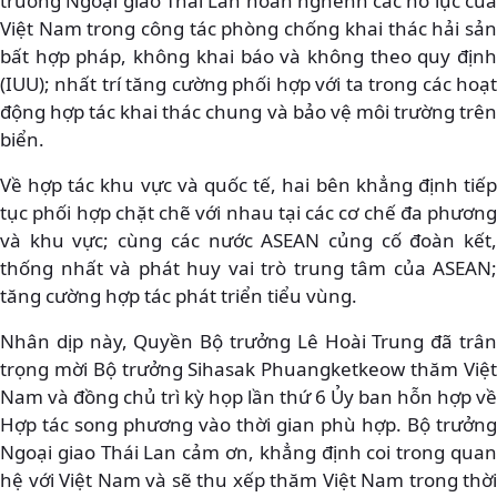
trưởng Ngoại giao Thái Lan hoan nghênh các nỗ lực của
Việt Nam trong công tác phòng chống khai thác hải sản
bất hợp pháp, không khai báo và không theo quy định
(IUU); nhất trí tăng cường phối hợp với ta trong các hoạt
động hợp tác khai thác chung và bảo vệ môi trường trên
biển.
Về hợp tác khu vực và quốc tế, hai bên khẳng định tiếp
tục phối hợp chặt chẽ với nhau tại các cơ chế đa phương
và khu vực; cùng các nước ASEAN củng cố đoàn kết,
thống nhất và phát huy vai trò trung tâm của ASEAN;
tăng cường hợp tác phát triển tiểu vùng.
Nhân dịp này, Quyền Bộ trưởng Lê Hoài Trung đã trân
trọng mời Bộ trưởng Sihasak Phuangketkeow thăm Việt
Nam và đồng chủ trì kỳ họp lần thứ 6 Ủy ban hỗn hợp về
Hợp tác song phương vào thời gian phù hợp. Bộ trưởng
Ngoại giao Thái Lan cảm ơn, khẳng định coi trong quan
hệ với Việt Nam và sẽ thu xếp thăm Việt Nam trong thời