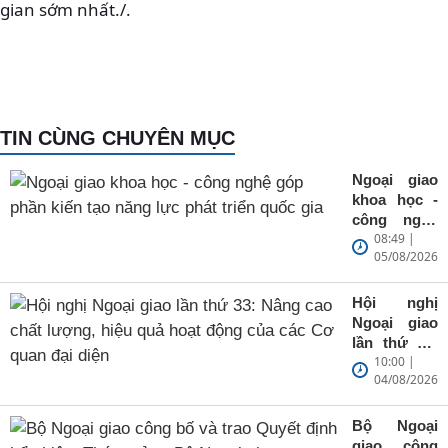
gian sớm nhất./.
TIN CÙNG CHUYÊN MỤC
Ngoại giao
khoa học -
công nghệ
08:49 |
góp phần
05/08/2026
kiến tạo
năng lực
phát triển
Hội nghị
quốc gia
Ngoại giao
lần thứ 33:
10:00 |
Nâng cao
04/08/2026
chất lượng,
hiệu quả
hoạt động
Bộ Ngoại
của các Cơ
giao công