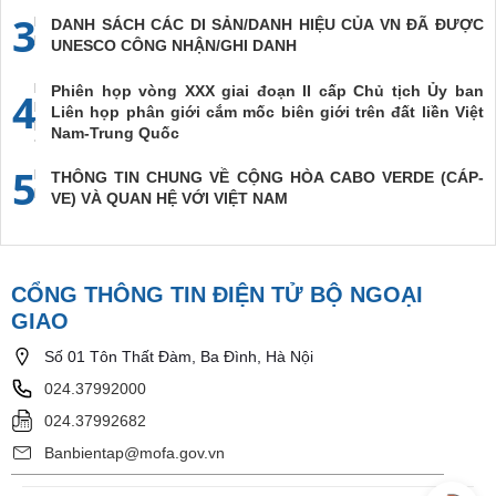
3
DANH SÁCH CÁC DI SẢN/DANH HIỆU CỦA VN ĐÃ ĐƯỢC
UNESCO CÔNG NHẬN/GHI DANH
Phiên họp vòng XXX giai đoạn II cấp Chủ tịch Ủy ban
4
Liên họp phân giới cắm mốc biên giới trên đất liền Việt
Nam-Trung Quốc
5
THÔNG TIN CHUNG VỀ CỘNG HÒA CABO VERDE (CÁP-
VE) VÀ QUAN HỆ VỚI VIỆT NAM
CỔNG THÔNG TIN ĐIỆN TỬ BỘ NGOẠI
GIAO
Số 01 Tôn Thất Đàm, Ba Đình, Hà Nội
024.37992000
024.37992682
Banbientap@mofa.gov.vn