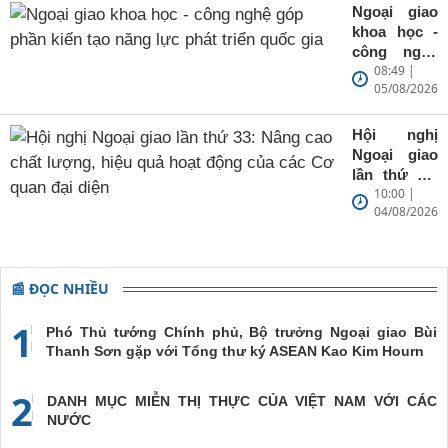
triển cho
Ngoại giao
Việt Nam
khoa học -
công nghệ
08:49 |
góp phần
05/08/2026
kiến tạo
năng lực
phát triển
Hội nghị
quốc gia
Ngoại giao
lần thứ 33:
10:00 |
Nâng cao
04/08/2026
chất lượng,
hiệu quả
hoạt động
của các Cơ
📰 ĐỌC NHIỀU
quan đại
diện
1
Phó Thủ tướng Chính phủ, Bộ trưởng Ngoại giao Bùi
Thanh Sơn gặp với Tổng thư ký ASEAN Kao Kim Hourn
2
DANH MỤC MIỄN THỊ THỰC CỦA VIỆT NAM VỚI CÁC
NƯỚC