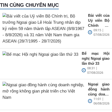
TIN CÙNG CHUYÊN MỤC
Bài viết của
Uỷ viên Bộ
Chính trị,
09:15 |
Bộ trưởng
07/08/2026
Ngoại giao
Lê Hoài
Trung nhân
dịp kỷ niệm
Bế mạc Hội
59 năm
nghị Ngoại giao
thành lập
lần thứ 33
ASEAN
08:31 |
(8/8/1967 -
07/08/2026
8/8/2026) và
31 năm Việt
Ngoại giao
Nam tham
đồng hành
gia ASEAN
cùng doanh
(28/7/1995 -
11:01 |
nghiệp, mở
28/7/2026)
06/08/2026
rộng không
gian phát