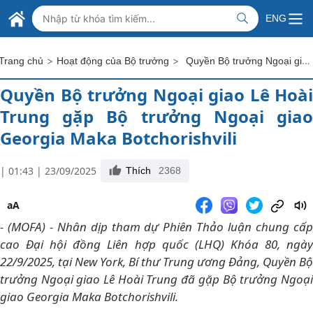
Skip to Main Content
BỘ NGOẠI GIAO VIỆT NAM
ENG
MINISTRY OF FOREIGN AFFAIRS
>
>
Quyền Bộ trưởng Ngoại giao Lê Hoài Trung gặp Bộ trưởng Ngoại giao Georgia Maka Botchorishvili
Trang chủ
Hoạt động của Bộ trưởng
Quyền Bộ trưởng Ngoại giao Lê Hoài
Trung gặp Bộ trưởng Ngoại giao
Georgia Maka Botchorishvili
| 01:43 | 23/09/2025
Thích
2368
aA
- (MOFA) - Nhân dịp tham dự Phiên Thảo luận chung cấp
cao Đại hội đồng Liên hợp quốc (LHQ) Khóa 80, ngày
22/9/2025, tại New York, Bí thư Trung ương Đảng, Quyền Bộ
trưởng Ngoại giao Lê Hoài Trung đã gặp Bộ trưởng Ngoại
giao Georgia Maka Botchorishvili.