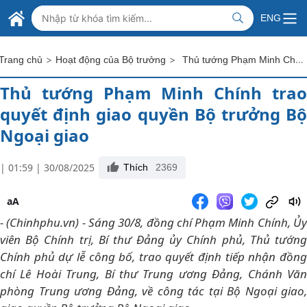
Skip to Main Content
BỘ NGOẠI GIAO VIỆT NAM
ENG
MINISTRY OF FOREIGN AFFAIRS
>
>
Thủ tướng Phạm Minh Chính trao quyết định giao quyền Bộ trưởng Bộ Ngoại giao
Trang chủ
Hoạt động của Bộ trưởng
Thủ tướng Phạm Minh Chính trao
quyết định giao quyền Bộ trưởng Bộ
Ngoại giao
| 01:59 | 30/08/2025
Thích
2369
aA
- (Chinhphu.vn) - Sáng 30/8, đồng chí Phạm Minh Chính, Ủy
viên Bộ Chính trị, Bí thư Đảng ủy Chính phủ, Thủ tướng
Chính phủ dự lễ công bố, trao quyết định tiếp nhận đồng
chí Lê Hoài Trung, Bí thư Trung ương Đảng, Chánh Văn
phòng Trung ương Đảng, về công tác tại Bộ Ngoại giao,