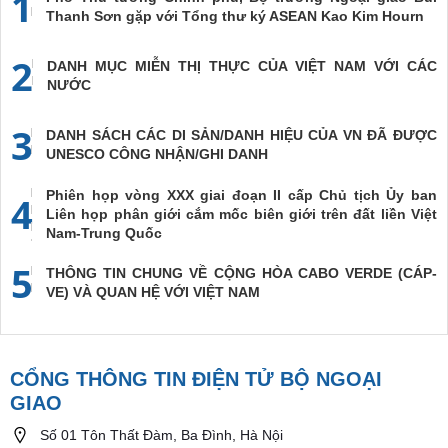
1
Thanh Sơn gặp với Tổng thư ký ASEAN Kao Kim Hourn
2
DANH MỤC MIỄN THỊ THỰC CỦA VIỆT NAM VỚI CÁC
NƯỚC
3
DANH SÁCH CÁC DI SẢN/DANH HIỆU CỦA VN ĐÃ ĐƯỢC
UNESCO CÔNG NHẬN/GHI DANH
Phiên họp vòng XXX giai đoạn II cấp Chủ tịch Ủy ban
4
Liên họp phân giới cắm mốc biên giới trên đất liền Việt
Nam-Trung Quốc
5
THÔNG TIN CHUNG VỀ CỘNG HÒA CABO VERDE (CÁP-
VE) VÀ QUAN HỆ VỚI VIỆT NAM
CỔNG THÔNG TIN ĐIỆN TỬ BỘ NGOẠI
GIAO
Số 01 Tôn Thất Đàm, Ba Đình, Hà Nội