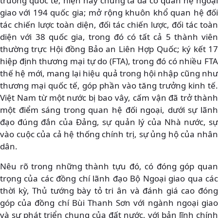
trường quốc tế; hiện nay chúng ta đã có quan hệ ngoại
giao với 194 quốc gia; mở rộng khuôn khổ quan hệ đối
tác chiến lược toàn diện, đối tác chiến lược, đối tác toàn
diện với 38 quốc gia, trong đó có tất cả 5 thành viên
thường trực Hội đồng Bảo an Liên Hợp Quốc; ký kết 17
hiệp định thương mại tự do (FTA), trong đó có nhiều FTA
thế hệ mới, mang lại hiệu quả trong hội nhập cũng như
thương mại quốc tế, góp phần vào tăng trưởng kinh tế.
Việt Nam từ một nước bị bao vây, cấm vận đã trở thành
một điểm sáng trong quan hệ đối ngoại, dưới sự lãnh
đạo đúng đắn của Đảng, sự quản lý của Nhà nước, sự
vào cuộc của cả hệ thống chính trị, sự ủng hộ của nhân
dân.
Nêu rõ trong những thành tựu đó, có đóng góp quan
trọng của các đồng chí lãnh đạo Bộ Ngoại giao qua các
thời kỳ, Thủ tướng bày tỏ tri ân và đánh giá cao đóng
góp của đồng chí Bùi Thanh Sơn với ngành ngoại giao
và sự phát triển chung của đất nước, với bản lĩnh chính