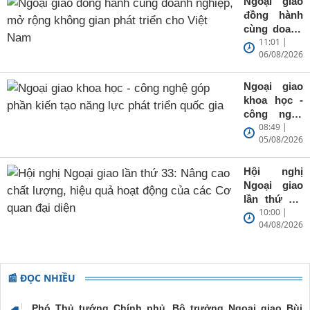
Ngoại giao
Nam tham
đồng hành
gia ASEAN
cùng doanh
(28/7/1995 -
11:01 |
nghiệp, mở
28/7/2026)
06/08/2026
rộng không
gian phát
triển cho
Ngoại giao
Việt Nam
khoa học -
công nghệ
08:49 |
góp phần
05/08/2026
kiến tạo
năng lực
phát triển
Hội nghị
quốc gia
Ngoại giao
lần thứ 33:
10:00 |
Nâng cao
04/08/2026
chất lượng,
hiệu quả
hoạt động
của các Cơ
📰 ĐỌC NHIỀU
quan đại
diện
Phó Thủ tướng Chính phủ, Bộ trưởng Ngoại giao Bùi