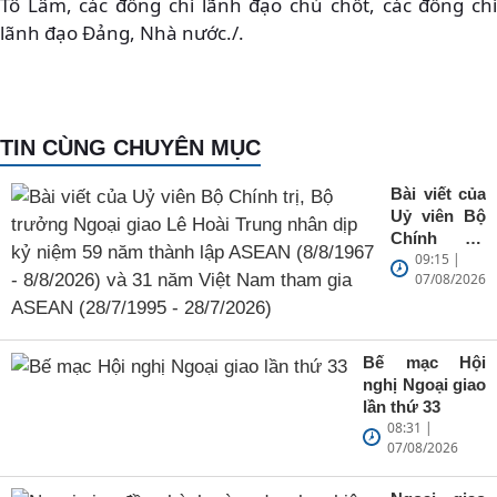
Tô Lâm, các đồng chí lãnh đạo chủ chốt, các đồng chí
lãnh đạo Đảng, Nhà nước./.
TIN CÙNG CHUYÊN MỤC
Bài viết của
Uỷ viên Bộ
Chính trị,
09:15 |
Bộ trưởng
07/08/2026
Ngoại giao
Lê Hoài
Trung nhân
dịp kỷ niệm
Bế mạc Hội
59 năm
nghị Ngoại giao
thành lập
lần thứ 33
ASEAN
08:31 |
(8/8/1967 -
07/08/2026
8/8/2026) và
31 năm Việt