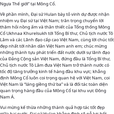
Ngựa Thế giới” tại Mông Cổ.
Về phần mình, Đại sứ Hulan bày tỏ vinh dự được nhận
nhiệm vụ Đại sứ tại Việt Nam; trân trọng chuyển lời
thăm hỏi nồng ấm và thân thiết của Tổng thống Mông
Cổ Ukhnaa Khurelsukh tới Tổng Bí thư, Chủ tịch nước Tô
Lâm và các Lãnh đạo cấp cao Việt Nam, cùng lời chúc tốt
đẹp nhất tới nhân dân Việt Nam anh em; chúc mừng
những thành tựu phát triển đất nước dưới sự lãnh đạo
của Đảng Cộng sản Việt Nam, đứng đầu là Tổng Bí thư,
Chủ tịch nước Tô Lâm đưa Việt Nam trở thành nước có
tốc độ tăng trưởng kinh tế hàng đầu khu vực; khẳng
định Mông Cổ luôn coi trọng quan hệ với Việt Nam, coi
Việt Nam là “láng giềng thứ ba” và là đối tác toàn diện
quan trọng hàng đầu của Mông Cổ tại khu vực Đông
Nam Á.
Vui mừng kế thừa những thành quả hợp tác tốt đẹp
giữa hai nước, Đại sứ Hulan khẳng định sẽ nỗ lực hết