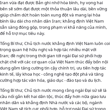
Iran vừa đạt được Bản ghi nhớ hòa bình, hy vọng hai
bên sẽ sớm đạt được một thỏa thuận lâu dài, bền vững
giúp chấm dứt hoàn toàn xung đột và mang lại hòa
bình lâu dài cho nhân dân Iran; khẳng định Việt Nam
sẵn sàng đóng góp, trong phạm vi khả năng của mình,
để hỗ trợ mục tiêu này.
Tổng Bí thư, Chủ tịch nước khẳng định Việt Nam luôn coi
trọng quan hệ hữu nghị và hợp tác nhiều mặt với
Iran; đề nghị trong thời gian tới ngài Đại sứ phối hợp
chặt chẽ với các cơ quan của Việt Nam thúc đẩy bốn nội
dung gồm tăng cường tin cậy chính trị, ưu tiên hợp tác
kinh tế, lấy khoa học - công nghệ tạo đột phá và tăng
cường hợp tác văn hóa, giáo dục - đào tạo và du lịch.
Tổng Bí thư, Chủ tịch nước mong rằng ngài Đại sứ sẽ là
cầu nối gắn kết hai dân tộc, thúc đẩy hơn nữa giao lưu
nhân dân và khẳng định Nhà nước và các bộ, ngành
Việt Nam sẽ tích cực phối hợp, hỗ trợ ngài Đại sứ trong