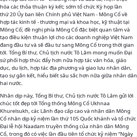
hóa các thỏa thuận ký kết; sớm tổ chức Kỳ họp lần
thứ 20 Ủy ban liên Chính phủ Việt Nam - Mông Cổ về
hợp tác kinh tế - thương mại và khoa học, kỹ thuật tại
Mông Cổ; đề nghị phía Mông Cổ đặc biệt quan tâm và
tạo điều kiện thuận lợi cho các doanh nghiệp Việt Nam
đang đầu tư và sẽ đầu tư sang Mông Cổ trong thời gian
tới. Tổng Bí thư, Chủ tịch nước Tô Lâm mong muốn Đại
sứ phối hợp thúc đẩy hơn nữa hợp tác văn hóa, giáo
dục, du lịch, hợp tác địa phương và giao lưu nhân dân,
tạo sự gắn kết, hiểu biết sâu sắc hơn nữa giữa nhân dân
hai nước.
Nhân dịp này, Tổng Bí thư, Chủ tịch nước Tô Lâm gửi lời
chúc tốt đẹp tới Tổng thống Mông Cổ Ukhnaa
Khurelsukh, các Lãnh đạo cấp cao và nhân dân Mông
Cổ nhân dịp kỷ niệm lần thứ 105 Quốc khánh và tổ chức
Đại lễ hội Naadam truyền thống của nhân dân Mông
Cổ, trong đó có việc lần đầu tiên tổ chức kỷ niệm “Ngày