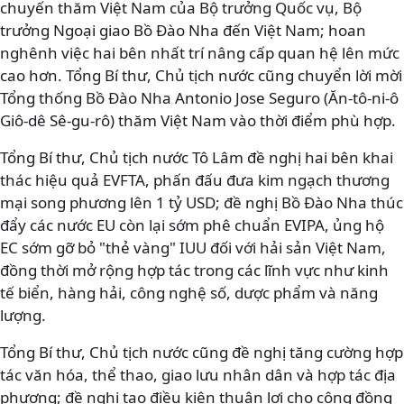
chuyến thăm Việt Nam của Bộ trưởng Quốc vụ, Bộ
trưởng Ngoại giao Bồ Đào Nha đến Việt Nam; hoan
nghênh việc hai bên nhất trí nâng cấp quan hệ lên mức
cao hơn. Tổng Bí thư, Chủ tịch nước cũng chuyển lời mời
Tổng thống Bồ Đào Nha Antonio Jose Seguro (Ăn-tô-ni-ô
Giô-dê Sê-gu-rô) thăm Việt Nam vào thời điểm phù hợp.
Tổng Bí thư, Chủ tịch nước Tô Lâm đề nghị hai bên khai
thác hiệu quả EVFTA, phấn đấu đưa kim ngạch thương
mại song phương lên 1 tỷ USD; đề nghị Bồ Đào Nha thúc
đẩy các nước EU còn lại sớm phê chuẩn EVIPA, ủng hộ
EC sớm gỡ bỏ "thẻ vàng" IUU đối với hải sản Việt Nam,
đồng thời mở rộng hợp tác trong các lĩnh vực như kinh
tế biển, hàng hải, công nghệ số, dược phẩm và năng
lượng.
Tổng Bí thư, Chủ tịch nước cũng đề nghị tăng cường hợp
tác văn hóa, thể thao, giao lưu nhân dân và hợp tác địa
phương; đề nghị tạo điều kiện thuận lợi cho cộng đồng