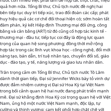
nước còn nhiều việc phải làm để hợp tác thực chất, hiệu
quả hơn nữa. Tổng Bí thư, Chủ tịch nước đề nghị hai
bên tiếp tục duy trì tiếp xúc, trao đổi đoàn các cấp; phát
huy hiệu quả các cơ chế đối thoại hiện có; sớm hoàn tất
đàm phán, ký kết Hiệp định Thương mại đối ứng, công
bằng và cân bằng (ART) từ đó củng cố hợp tác kinh tế -
thương mại - đầu tư, tiếp tục coi đây là động lực quan
trọng của quan hệ song phương; đồng thời mở rộng
hợp tác trong các lĩnh vực khoa học - công nghệ, đổi mới
sáng tạo, bán dẫn, trí tuệ nhân tạo, chuyển đổi số, giáo
dục - đào tạo, y tế, năng lượng và giao lưu nhân dân.
Trân trọng cảm ơn Tổng Bí thư, Chủ tịch nước Tô Lâm
dành thời gian tiếp, Đại sứ Jennifer Wicks bày tỏ vinh dự
được đảm nhiệm cương vị Đại sứ Hoa Kỳ tại Việt Nam
trong bối cảnh quan hệ hai nước đang phát triển mạnh
mẽ. Đại sứ khẳng định Hoa Kỳ coi trọng quan hệ với Việt
Nam, ủng hộ một nước Việt Nam mạnh, độc lập, tự
cường và thịnh vượng; cam kết phối hợp chặt chẽ với