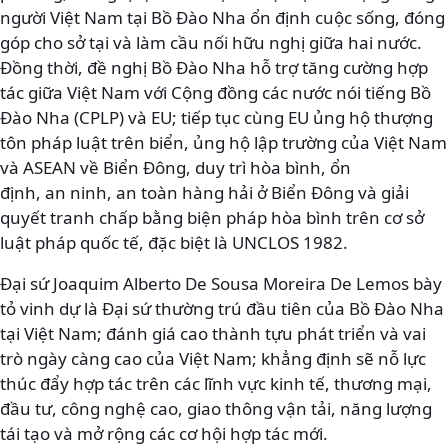
người Việt Nam tại Bồ Đào Nha ổn định cuộc sống, đóng
góp cho sở tại và làm cầu nối hữu nghị giữa hai nước.
Đồng thời, đề nghị Bồ Đào Nha hỗ trợ tăng cường hợp
tác giữa Việt Nam với Cộng đồng các nước nói tiếng Bồ
Đào Nha (CPLP) và EU; tiếp tục cùng EU ủng hộ thượng
tôn pháp luật trên biển, ủng hộ lập trường của Việt Nam
và ASEAN về Biển Đông, duy trì hòa bình, ổn
định, an ninh, an toàn hàng hải ở Biển Đông và giải
quyết tranh chấp bằng biện pháp hòa bình trên cơ sở
luật pháp quốc tế, đặc biệt là UNCLOS 1982.
Đại sứ Joaquim Alberto De Sousa Moreira De Lemos bày
tỏ vinh dự là Đại sứ thường trú đầu tiên của Bồ Đào Nha
tại Việt Nam; đánh giá cao thành tựu phát triển và vai
trò ngày càng cao của Việt Nam; khẳng định sẽ nỗ lực
thúc đẩy hợp tác trên các lĩnh vực kinh tế, thương mại,
đầu tư, công nghệ cao, giao thông vận tải, năng lượng
tái tạo và mở rộng các cơ hội hợp tác mới.