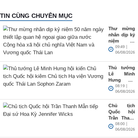
TIN CÙNG CHUYÊN MỤC
Thư mừng
nhân dịp kỷ
niệm 50
09:49 |
năm ngày
06/08/2026
thiết lập
quan hệ
ngoại giao
Thủ tướng
giữa nước
Lê Minh
Cộng hòa
Hưng hội
xã hội chủ
08:19 |
kiến Chủ
nghĩa Việt
06/08/2026
tịch Quốc
Nam và
hội kiêm
Vương
Chủ tịch Hạ
Chủ tịch
quốc Thái
viện Vương
Quốc hội
Lan
quốc Thái
Trần Thanh
Lan Sophon
08:00 |
Mẫn tiếp
Zaram
06/08/2026
Đại sứ Hoa
Kỳ Jennifer