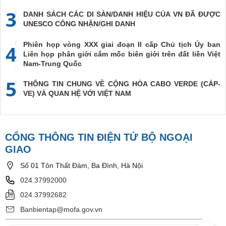
3
DANH SÁCH CÁC DI SẢN/DANH HIỆU CỦA VN ĐÃ ĐƯỢC
UNESCO CÔNG NHẬN/GHI DANH
Phiên họp vòng XXX giai đoạn II cấp Chủ tịch Ủy ban
4
Liên họp phân giới cắm mốc biên giới trên đất liền Việt
Nam-Trung Quốc
5
THÔNG TIN CHUNG VỀ CỘNG HÒA CABO VERDE (CÁP-
VE) VÀ QUAN HỆ VỚI VIỆT NAM
CỔNG THÔNG TIN ĐIỆN TỬ BỘ NGOẠI
GIAO
Số 01 Tôn Thất Đàm, Ba Đình, Hà Nội
024.37992000
024.37992682
Banbientap@mofa.gov.vn