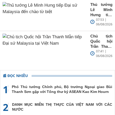
Wicks
Thủ tướng
Lê Minh
Hưng tiếp
07:53 |
Đại sứ
06/08/2026
Malaysia
đến chào từ
biệt
Chủ tịch
Quốc hội
Trần Thanh
07:41 |
Mẫn tiếp
06/08/2026
Đại sứ
Malaysia tại
Việt Nam
📰 ĐỌC NHIỀU
1
Phó Thủ tướng Chính phủ, Bộ trưởng Ngoại giao Bùi
Thanh Sơn gặp với Tổng thư ký ASEAN Kao Kim Hourn
2
DANH MỤC MIỄN THỊ THỰC CỦA VIỆT NAM VỚI CÁC
NƯỚC