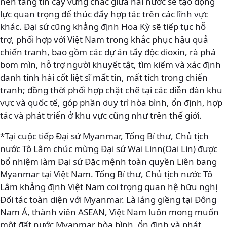
nền tảng tin cậy vững chắc giữa hai nước sẽ tạo động
lực quan trọng để thúc đẩy hợp tác trên các lĩnh vực
khác. Đại sứ cũng khẳng định Hoa Kỳ sẽ tiếp tục hỗ
trợ, phối hợp với Việt Nam trong khắc phục hậu quả
chiến tranh, bao gồm các dự án tẩy độc dioxin, rà phá
bom mìn, hỗ trợ người khuyết tật, tìm kiếm và xác định
danh tính hài cốt liệt sĩ mất tin, mất tích trong chiến
tranh; đồng thời phối hợp chặt chẽ tại các diễn đàn khu
vực và quốc tế, góp phần duy trì hòa bình, ổn định, hợp
tác và phát triển ở khu vực cũng như trên thế giới.
*Tại cuộc tiếp Đại sứ Myanmar, Tổng Bí thư, Chủ tịch
nước Tô Lâm chúc mừng Đại sứ Wai Linn(Oai Lin) được
bổ nhiệm làm Đại sứ Đặc mệnh toàn quyền Liên bang
Myanmar tại Việt Nam. Tổng Bí thư, Chủ tịch nước Tô
Lâm khẳng định Việt Nam coi trọng quan hệ hữu nghị
Đối tác toàn diện với Myanmar. Là láng giềng tại Đông
Nam Á, thành viên ASEAN, Việt Nam luôn mong muốn
một đất nước Myanmar hòa bình, ổn định và phát