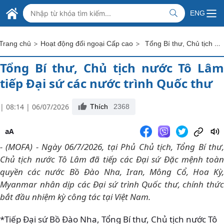
Skip to Main Content
BỘ NGOẠI GIAO VIỆT NAM
ENG
MINISTRY OF FOREIGN AFFAIRS
>
>
Tổng Bí thư, Chủ tịch nước Tô Lâm tiếp Đại sứ các nước trình Quốc thư
Trang chủ
Hoạt động đối ngoại Cấp cao
Tổng Bí thư, Chủ tịch nước Tô Lâm
tiếp Đại sứ các nước trình Quốc thư
| 08:14 | 06/07/2026
Thích
2368
aA
- (MOFA) - Ngày 06/7/2026, tại Phủ Chủ tịch, Tổng Bí thư,
Chủ tịch nước Tô Lâm đã tiếp các Đại sứ Đặc mệnh toàn
quyền các nước Bồ Đào Nha, Iran, Mông Cổ, Hoa Kỳ,
Myanmar nhân dịp các Đại sứ trình Quốc thư, chính thức
bắt đầu nhiệm kỳ công tác tại Việt Nam.
*Tiếp Đại sứ Bồ Đào Nha, Tổng Bí thư, Chủ tịch nước Tô